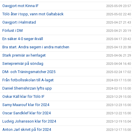
Oavgjort mot Kinna IF
2025-05-09 23:57
Tölö åter i topp, vann mot Galtabäck
2025-05-02 22:40
Oavgjort i Halmstad
2025-04-27 21:43
Förlust i DM
2025-04-21 20:19
En säker 4-0 seger ikväll
2025-04-17 23:42
Bra start. Andra segern i andra matchen
2025-04-13 20:38
Stark premiär av herrlaget
2025-04-06 21:29
Seriepremiär på söndag
2025-04-04 16:40
DM- och Träningsmatcher 2025
2025-02-24 17:02
Från fotbollsskolan till A-laget
2024-03-17 15:00
Daniel Shemshirzan lyfts upp
2024-02-15 15:00
Oskar Käll klar för Tölö IF
2023-12-29 15:00
Samy Maarouf klar för 2024
2023-12-23 15:00
Oscar Sandklef klar för 2024
2023-12-22 15:00
Ludvig Johansson klar för 2024
2023-12-19 15:04
Anton Jarl skrivit på för 2024
2023-12-17 15:00