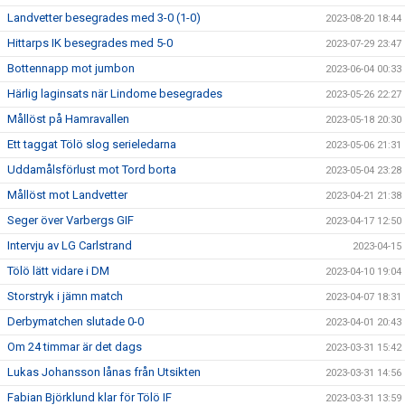
Landvetter besegrades med 3-0 (1-0)
2023-08-20 18:44
Hittarps IK besegrades med 5-0
2023-07-29 23:47
Bottennapp mot jumbon
2023-06-04 00:33
Härlig laginsats när Lindome besegrades
2023-05-26 22:27
Mållöst på Hamravallen
2023-05-18 20:30
Ett taggat Tölö slog serieledarna
2023-05-06 21:31
Uddamålsförlust mot Tord borta
2023-05-04 23:28
Mållöst mot Landvetter
2023-04-21 21:38
Seger över Varbergs GIF
2023-04-17 12:50
Intervju av LG Carlstrand
2023-04-15
Tölö lätt vidare i DM
2023-04-10 19:04
Storstryk i jämn match
2023-04-07 18:31
Derbymatchen slutade 0-0
2023-04-01 20:43
Om 24 timmar är det dags
2023-03-31 15:42
Lukas Johansson lånas från Utsikten
2023-03-31 14:56
Fabian Björklund klar för Tölö IF
2023-03-31 13:59