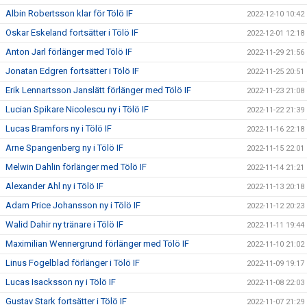
Albin Robertsson klar för Tölö IF
2022-12-10 10:42
Oskar Eskeland fortsätter i Tölö IF
2022-12-01 12:18
Anton Jarl förlänger med Tölö IF
2022-11-29 21:56
Jonatan Edgren fortsätter i Tölö IF
2022-11-25 20:51
Erik Lennartsson Janslätt förlänger med Tölö IF
2022-11-23 21:08
Lucian Spikare Nicolescu ny i Tölö IF
2022-11-22 21:39
Lucas Bramfors ny i Tölö IF
2022-11-16 22:18
Arne Spangenberg ny i Tölö IF
2022-11-15 22:01
Melwin Dahlin förlänger med Tölö IF
2022-11-14 21:21
Alexander Ahl ny i Tölö IF
2022-11-13 20:18
Adam Price Johansson ny i Tölö IF
2022-11-12 20:23
Walid Dahir ny tränare i Tölö IF
2022-11-11 19:44
Maximilian Wennergrund förlänger med Tölö IF
2022-11-10 21:02
Linus Fogelblad förlänger i Tölö IF
2022-11-09 19:17
Lucas Isacksson ny i Tölö IF
2022-11-08 22:03
Gustav Stark fortsätter i Tölö IF
2022-11-07 21:29