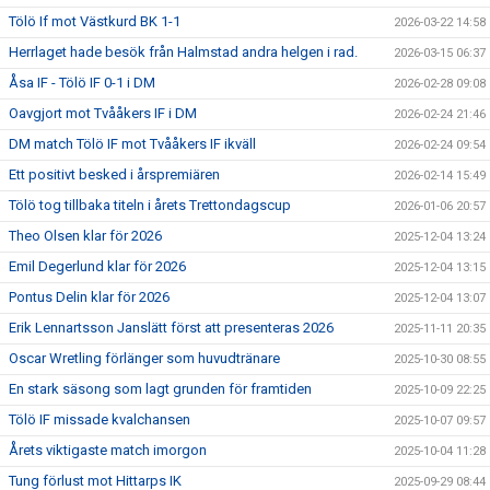
Tölö If mot Västkurd BK 1-1
2026-03-22 14:58
Herrlaget hade besök från Halmstad andra helgen i rad.
2026-03-15 06:37
Åsa IF - Tölö IF 0-1 i DM
2026-02-28 09:08
Oavgjort mot Tvååkers IF i DM
2026-02-24 21:46
DM match Tölö IF mot Tvååkers IF ikväll
2026-02-24 09:54
Ett positivt besked i årspremiären
2026-02-14 15:49
Tölö tog tillbaka titeln i årets Trettondagscup
2026-01-06 20:57
Theo Olsen klar för 2026
2025-12-04 13:24
Emil Degerlund klar för 2026
2025-12-04 13:15
Pontus Delin klar för 2026
2025-12-04 13:07
Erik Lennartsson Janslätt först att presenteras 2026
2025-11-11 20:35
Oscar Wretling förlänger som huvudtränare
2025-10-30 08:55
En stark säsong som lagt grunden för framtiden
2025-10-09 22:25
Tölö IF missade kvalchansen
2025-10-07 09:57
Årets viktigaste match imorgon
2025-10-04 11:28
Tung förlust mot Hittarps IK
2025-09-29 08:44