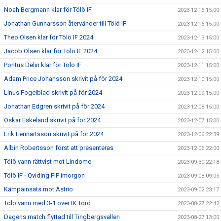
Noah Bergmann klar för Tölö IF
2023-12-16 15:00
Jonathan Gunnarsson återvänder till Tölö IF
2023-12-15 15:00
Theo Olsen klar för Tölö IF 2024
2023-12-13 15:00
Jacob Olsen klar för Tölö IF 2024
2023-12-12 15:00
Pontus Delin klar för Tölö IF
2023-12-11 15:00
Adam Price Johansson skrivit på för 2024
2023-12-10 15:00
Linus Fogelblad skrivit på för 2024
2023-12-09 15:00
Jonathan Edgren skrivit på för 2024
2023-12-08 15:00
Oskar Eskeland skrivit på för 2024
2023-12-07 15:00
Erik Lennartsson skrivit på för 2024
2023-12-06 22:39
Albin Robertsson först att presenteras
2023-12-06 22:00
Tölö vann rättvist mot Lindome
2023-09-30 22:18
Tölö IF - Qviding FIF imorgon
2023-09-08 09:05
Kämpainsats mot Astrio
2023-09-02 23:17
Tölö vann med 3-1 över IK Tord
2023-08-27 22:42
Dagens match flyttad till Tingbergsvallen
2023-08-27 13:00