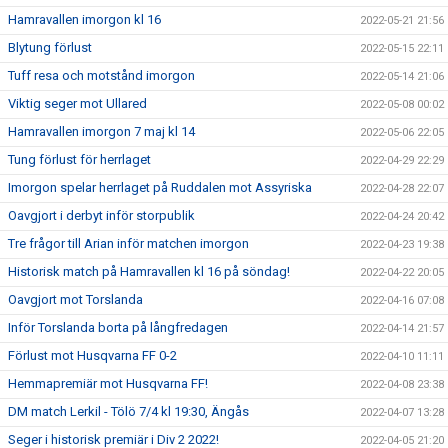
Hamravallen imorgon kl 16
2022-05-21 21:56
Blytung förlust
2022-05-15 22:11
Tuff resa och motstånd imorgon
2022-05-14 21:06
Viktig seger mot Ullared
2022-05-08 00:02
Hamravallen imorgon 7 maj kl 14
2022-05-06 22:05
Tung förlust för herrlaget
2022-04-29 22:29
Imorgon spelar herrlaget på Ruddalen mot Assyriska
2022-04-28 22:07
Oavgjort i derbyt inför storpublik
2022-04-24 20:42
Tre frågor till Arian inför matchen imorgon
2022-04-23 19:38
Historisk match på Hamravallen kl 16 på söndag!
2022-04-22 20:05
Oavgjort mot Torslanda
2022-04-16 07:08
Inför Torslanda borta på långfredagen
2022-04-14 21:57
Förlust mot Husqvarna FF 0-2
2022-04-10 11:11
Hemmapremiär mot Husqvarna FF!
2022-04-08 23:38
DM match Lerkil - Tölö 7/4 kl 19:30, Ängås
2022-04-07 13:28
Seger i historisk premiär i Div 2 2022!
2022-04-05 21:20