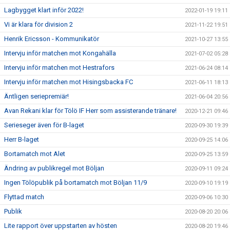
Lagbygget klart inför 2022!
2022-01-19 19:11
Vi är klara för division 2
2021-11-22 19:51
Henrik Ericsson - Kommunikatör
2021-10-27 13:55
Intervju inför matchen mot Kongahälla
2021-07-02 05:28
Intervju inför matchen mot Hestrafors
2021-06-24 08:14
Intervju inför matchen mot Hisingsbacka FC
2021-06-11 18:13
Äntligen seriepremiär!
2021-06-04 20:56
Avan Rekani klar för Tölö IF Herr som assisterande tränare!
2020-12-21 09:46
Serieseger även för B-laget
2020-09-30 19:39
Herr B-laget
2020-09-25 14:06
Bortamatch mot Alet
2020-09-25 13:59
Ändring av publikregel mot Böljan
2020-09-11 09:24
Ingen Tölöpublik på bortamatch mot Böljan 11/9
2020-09-10 19:19
Flyttad match
2020-09-06 10:30
Publik
2020-08-20 20:06
Lite rapport över uppstarten av hösten
2020-08-20 19:46