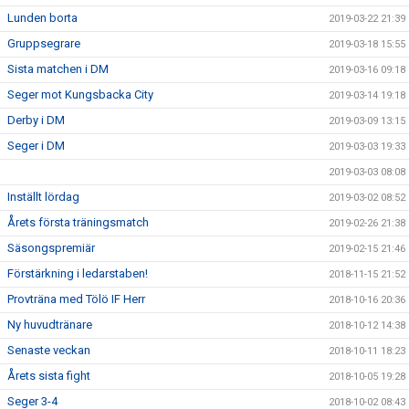
Lunden borta
2019-03-22 21:39
Gruppsegrare
2019-03-18 15:55
Sista matchen i DM
2019-03-16 09:18
Seger mot Kungsbacka City
2019-03-14 19:18
Derby i DM
2019-03-09 13:15
Seger i DM
2019-03-03 19:33
2019-03-03 08:08
Inställt lördag
2019-03-02 08:52
Årets första träningsmatch
2019-02-26 21:38
Säsongspremiär
2019-02-15 21:46
Förstärkning i ledarstaben!
2018-11-15 21:52
Provträna med Tölö IF Herr
2018-10-16 20:36
Ny huvudtränare
2018-10-12 14:38
Senaste veckan
2018-10-11 18:23
Årets sista fight
2018-10-05 19:28
Seger 3-4
2018-10-02 08:43