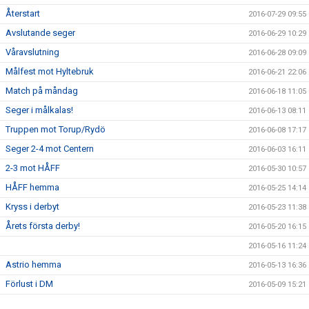
Återstart
2016-07-29 09:55
Avslutande seger
2016-06-29 10:29
Våravslutning
2016-06-28 09:09
Målfest mot Hyltebruk
2016-06-21 22:06
Match på måndag
2016-06-18 11:05
Seger i målkalas!
2016-06-13 08:11
Truppen mot Torup/Rydö
2016-06-08 17:17
Seger 2-4 mot Centern
2016-06-03 16:11
2-3 mot HÅFF
2016-05-30 10:57
HÅFF hemma
2016-05-25 14:14
Kryss i derbyt
2016-05-23 11:38
Årets första derby!
2016-05-20 16:15
2016-05-16 11:24
Astrio hemma
2016-05-13 16:36
Förlust i DM
2016-05-09 15:21
Seger mot Getinge
2016-05-09 13:06