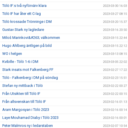
Tölö IF:s två nyförvärv klara
2023-03-30 16:03
Tölö IF har åter ett C-lag
2023-03-27 08:15
Tölö krossade Trönninge i DM
2023-03-20 15:37
Gustav Stark ny lagledare
2023-03-16 20:50
Miloš Marinkovi&#263; välkommen
2023-03-15 22:44
Hugo Ahlberg äntligen på bild
2023-03-15 22:12
WO i helgen
2023-03-13 08:15
Kvibille - Tölö 1-6 i DM
2023-03-05 22:02
Stark insats mot Falkenberg FF
2023-02-27 17:22
Tölö - Falkenberg i DM på söndag
2023-02-23 15:51
Stefan ny mittback i Tölö
2023-02-22 00:27
Från Utsikten till Tölö IF
2023-02-22 00:15
Från allsvenskan till Tölö IF
2023-02-16 01:13
Aram Margosyan i Tölö 2023
2023-02-16 00:14
Laye Mouhamad Diaby i Tölö 2023
2023-02-16 00:01
Peter Malmros ny i ledarstaben
2023-02-07 10:54