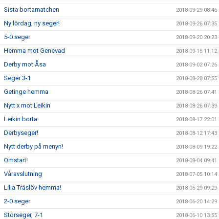
Sista bortamatchen
2018-09-29 08:46
Ny lördag, ny seger!
2018-09-26 07:35
5-0 seger
2018-09-20 20:23
Hemma mot Genevad
2018-09-15 11:12
Derby mot Åsa
2018-09-02 07:26
Seger 3-1
2018-08-28 07:55
Getinge hemma
2018-08-26 07:41
Nytt x mot Leikin
2018-08-26 07:39
Leikin borta
2018-08-17 22:01
Derbyseger!
2018-08-12 17:43
Nytt derby på menyn!
2018-08-09 19:22
Omstart!
2018-08-04 09:41
Våravslutning
2018-07-05 10:14
Lilla Träslöv hemma!
2018-06-29 09:29
2-0 seger
2018-06-20 14:29
Storseger, 7-1
2018-06-10 13:55