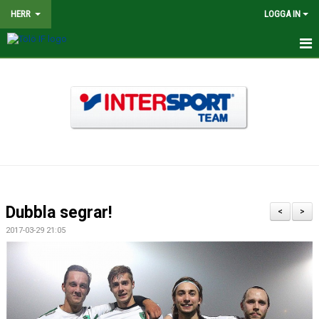
HERR
LOGGA IN
HEM
NYHETER
TRUPPEN
KALENDER
MATCHER
Dubbla segrar!
<
>
BILDGALLERI
2017-03-29 21:05
DOKUMENT
KONTAKT