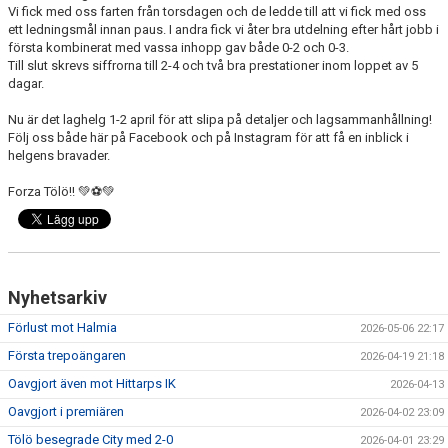
Vi fick med oss farten från torsdagen och de ledde till att vi fick med oss
ett ledningsmål innan paus. I andra fick vi åter bra utdelning efter hårt jobb i
första kombinerat med vassa inhopp gav både 0-2 och 0-3.
Till slut skrevs siffrorna till 2-4 och två bra prestationer inom loppet av 5
dagar.
Nu är det laghelg 1-2 april för att slipa på detaljer och lagsammanhållning!
Följ oss både här på Facebook och på Instagram för att få en inblick i
helgens bravader.
Forza Tölö!! 💚⚽💚
Nyhetsarkiv
Förlust mot Halmia
2026-05-06 22:17
Första trepoängaren
2026-04-19 21:18
Oavgjort även mot Hittarps IK
2026-04-13
Oavgjort i premiären
2026-04-02 23:09
Tölö besegrade City med 2-0
2026-04-01 23:29