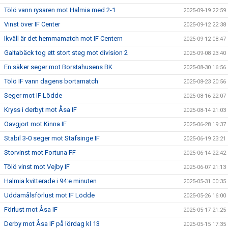
Tölö vann rysaren mot Halmia med 2-1
2025-09-19 22:59
Vinst över IF Center
2025-09-12 22:38
Ikväll är det hemmamatch mot IF Centern
2025-09-12 08:47
Galtabäck tog ett stort steg mot division 2
2025-09-08 23:40
En säker seger mot Borstahusens BK
2025-08-30 16:56
Tölö IF vann dagens bortamatch
2025-08-23 20:56
Seger mot IF Lödde
2025-08-16 22:07
Kryss i derbyt mot Åsa IF
2025-08-14 21:03
Oavgjort mot Kinna IF
2025-06-28 19:37
Stabil 3-0 seger mot Stafsinge IF
2025-06-19 23:21
Storvinst mot Fortuna FF
2025-06-14 22:42
Tölö vinst mot Vejby IF
2025-06-07 21:13
Halmia kvitterade i 94:e minuten
2025-05-31 00:35
Uddamålsförlust mot IF Lödde
2025-05-26 16:00
Förlust mot Åsa IF
2025-05-17 21:25
Derby mot Åsa IF på lördag kl 13
2025-05-15 17:35