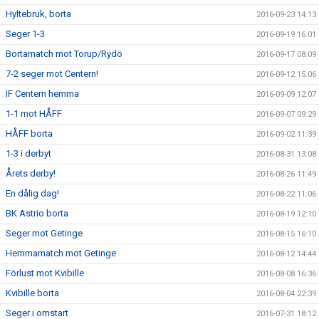
Hyltebruk, borta
2016-09-23 14:13
Seger 1-3
2016-09-19 16:01
Bortamatch mot Torup/Rydö
2016-09-17 08:09
7-2 seger mot Centern!
2016-09-12 15:06
IF Centern hemma
2016-09-09 12:07
1-1 mot HÅFF
2016-09-07 09:29
HÅFF borta
2016-09-02 11:39
1-3 i derbyt
2016-08-31 13:08
Årets derby!
2016-08-26 11:49
En dålig dag!
2016-08-22 11:06
BK Astrio borta
2016-08-19 12:10
Seger mot Getinge
2016-08-15 16:10
Hemmamatch mot Getinge
2016-08-12 14:44
Förlust mot Kvibille
2016-08-08 16:36
Kvibille borta
2016-08-04 22:39
Seger i omstart
2016-07-31 18:12