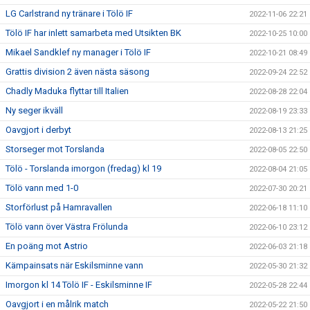
LG Carlstrand ny tränare i Tölö IF
2022-11-06 22:21
Tölö IF har inlett samarbeta med Utsikten BK
2022-10-25 10:00
Mikael Sandklef ny manager i Tölö IF
2022-10-21 08:49
Grattis division 2 även nästa säsong
2022-09-24 22:52
Chadly Maduka flyttar till Italien
2022-08-28 22:04
Ny seger ikväll
2022-08-19 23:33
Oavgjort i derbyt
2022-08-13 21:25
Storseger mot Torslanda
2022-08-05 22:50
Tölö - Torslanda imorgon (fredag) kl 19
2022-08-04 21:05
Tölö vann med 1-0
2022-07-30 20:21
Storförlust på Hamravallen
2022-06-18 11:10
Tölö vann över Västra Frölunda
2022-06-10 23:12
En poäng mot Astrio
2022-06-03 21:18
Kämpainsats när Eskilsminne vann
2022-05-30 21:32
Imorgon kl 14 Tölö IF - Eskilsminne IF
2022-05-28 22:44
Oavgjort i en målrik match
2022-05-22 21:50