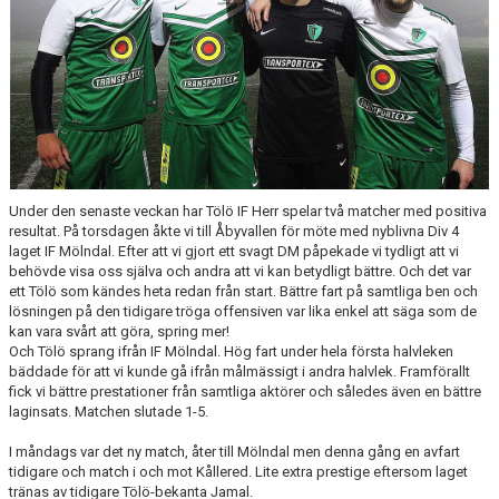
Under den senaste veckan har Tölö IF Herr spelar två matcher med positiva
resultat. På torsdagen åkte vi till Åbyvallen för möte med nyblivna Div 4
laget IF Mölndal. Efter att vi gjort ett svagt DM påpekade vi tydligt att vi
behövde visa oss själva och andra att vi kan betydligt bättre. Och det var
ett Tölö som kändes heta redan från start. Bättre fart på samtliga ben och
lösningen på den tidigare tröga offensiven var lika enkel att säga som de
kan vara svårt att göra, spring mer!
Och Tölö sprang ifrån IF Mölndal. Hög fart under hela första halvleken
bäddade för att vi kunde gå ifrån målmässigt i andra halvlek. Framförallt
fick vi bättre prestationer från samtliga aktörer och således även en bättre
laginsats. Matchen slutade 1-5.
I måndags var det ny match, åter till Mölndal men denna gång en avfart
tidigare och match i och mot Kållered. Lite extra prestige eftersom laget
tränas av tidigare Tölö-bekanta Jamal.