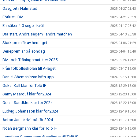
2025-05-02 22:40
Oavgjort i Halmstad
2025-04-27 21:43
Förlust i DM
2025-04-21 20:19
En säker 4-0 seger ikväll
2025-04-17 23:42
Bra start. Andra segern i andra matchen
2025-04-13 20:38
Stark premiär av herrlaget
2025-04-06 21:29
Seriepremiär på söndag
2025-04-04 16:40
DM- och Träningsmatcher 2025
2025-02-24 17:02
Från fotbollsskolan till A-laget
2024-03-17 15:00
Daniel Shemshirzan lyfts upp
2024-02-15 15:00
Oskar Käll klar för Tölö IF
2023-12-29 15:00
Samy Maarouf klar för 2024
2023-12-23 15:00
Oscar Sandklef klar för 2024
2023-12-22 15:00
Ludvig Johansson klar för 2024
2023-12-19 15:04
Anton Jarl skrivit på för 2024
2023-12-17 15:00
Noah Bergmann klar för Tölö IF
2023-12-16 15:00
Jonathan Gunnarsson återvänder till Tölö IF