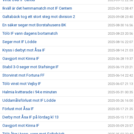
2025-09-12 22:38
Ikväll är det hemmamatch mot IF Centern
2025-09-12 08:47
Galtabäck tog ett stort steg mot division 2
2025-09-08 23:40
En säker seger mot Borstahusens BK
2025-08-30 16:56
Tölö IF vann dagens bortamatch
2025-08-23 20:56
Seger mot IF Lödde
2025-08-16 22:07
Kryss i derbyt mot Åsa IF
2025-08-14 21:03
Oavgjort mot Kinna IF
2025-06-28 19:37
Stabil 3-0 seger mot Stafsinge IF
2025-06-19 23:21
Storvinst mot Fortuna FF
2025-06-14 22:42
Tölö vinst mot Vejby IF
2025-06-07 21:13
Halmia kvitterade i 94:e minuten
2025-05-31 00:35
Uddamålsförlust mot IF Lödde
2025-05-26 16:00
Förlust mot Åsa IF
2025-05-17 21:25
Derby mot Åsa IF på lördag kl 13
2025-05-15 17:35
Oavgjort mot Kinna IF
2025-05-09 23:57
Tölö åter i topp, vann mot Galtabäck