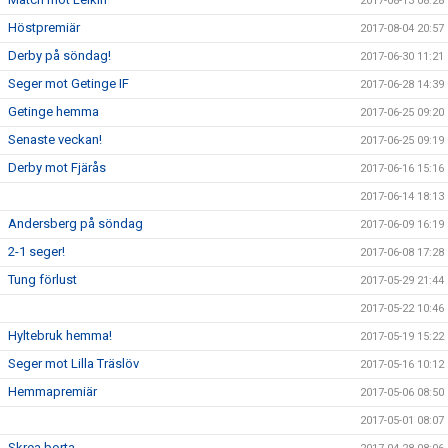
2017-08-13 08:28
Höstpremiär
2017-08-04 20:57
Derby på söndag!
2017-06-30 11:21
Seger mot Getinge IF
2017-06-28 14:39
Getinge hemma
2017-06-25 09:20
Senaste veckan!
2017-06-25 09:19
Derby mot Fjärås
2017-06-16 15:16
2017-06-14 18:13
Andersberg på söndag
2017-06-09 16:19
2-1 seger!
2017-06-08 17:28
Tung förlust
2017-05-29 21:44
2017-05-22 10:46
Hyltebruk hemma!
2017-05-19 15:22
Seger mot Lilla Träslöv
2017-05-16 10:12
Hemmapremiär
2017-05-06 08:50
2017-05-01 08:07
Skrea borta