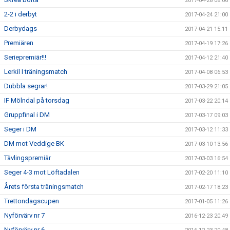
2017-04-28 08:06
2-2 i derbyt
2017-04-24 21:00
Derbydags
2017-04-21 15:11
Premiären
2017-04-19 17:26
Seriepremiär!!!
2017-04-12 21:40
Lerkil I träningsmatch
2017-04-08 06:53
Dubbla segrar!
2017-03-29 21:05
IF Mölndal på torsdag
2017-03-22 20:14
Gruppfinal i DM
2017-03-17 09:03
Seger i DM
2017-03-12 11:33
DM mot Veddige BK
2017-03-10 13:56
Tävlingspremiär
2017-03-03 16:54
Seger 4-3 mot Löftadalen
2017-02-20 11:10
Årets första träningsmatch
2017-02-17 18:23
Trettondagscupen
2017-01-05 11:26
Nyförvärv nr 7
2016-12-23 20:49
Nyförvärv nr 6