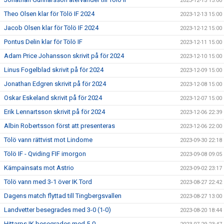
2023-12-15 15:00
Theo Olsen klar för Tölö IF 2024
2023-12-13 15:00
Jacob Olsen klar för Tölö IF 2024
2023-12-12 15:00
Pontus Delin klar för Tölö IF
2023-12-11 15:00
Adam Price Johansson skrivit på för 2024
2023-12-10 15:00
Linus Fogelblad skrivit på för 2024
2023-12-09 15:00
Jonathan Edgren skrivit på för 2024
2023-12-08 15:00
Oskar Eskeland skrivit på för 2024
2023-12-07 15:00
Erik Lennartsson skrivit på för 2024
2023-12-06 22:39
Albin Robertsson först att presenteras
2023-12-06 22:00
Tölö vann rättvist mot Lindome
2023-09-30 22:18
Tölö IF - Qviding FIF imorgon
2023-09-08 09:05
Kämpainsats mot Astrio
2023-09-02 23:17
Tölö vann med 3-1 över IK Tord
2023-08-27 22:42
Dagens match flyttad till Tingbergsvallen
2023-08-27 13:00
Landvetter besegrades med 3-0 (1-0)
2023-08-20 18:44
Hittarps IK besegrades med 5-0