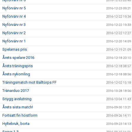
2016-12-23 20:48
Nyförvärv nr 5
2016-12-23 09:21
Nyförvärv nr 4
2016-12-22 19:34
Nyförvärv nr 3
2016-12-22 19:33
Nyförvärv nr 2
2016-12-22 12:27
Nyförvärv nr 1
2016-12-20 14:09
Spelarnas pris
2016-12-19 21:09
Årets spelare 2016
2016-12-18 20:10
Årets träningspris
2016-12-18 08:57
Årets nykomling
2016-12-18 08:56
Träningsmatch mot Balltorps FF
2016-12-02 15:18
Tränarduo 2017
2016-10-28 18:56
Snygg avslutning
2016-10-04 11:43
Årets sista match!
2016-09-30 13:21
Fortsatt fin höstform
2016-09-26 14:11
Hyltebruk, borta
2016-09-23 14:13
Seger 1-3