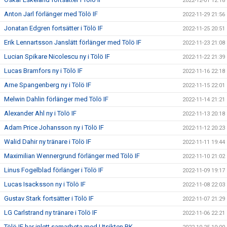
2022-12-01 12:18
Anton Jarl förlänger med Tölö IF
2022-11-29 21:56
Jonatan Edgren fortsätter i Tölö IF
2022-11-25 20:51
Erik Lennartsson Janslätt förlänger med Tölö IF
2022-11-23 21:08
Lucian Spikare Nicolescu ny i Tölö IF
2022-11-22 21:39
Lucas Bramfors ny i Tölö IF
2022-11-16 22:18
Arne Spangenberg ny i Tölö IF
2022-11-15 22:01
Melwin Dahlin förlänger med Tölö IF
2022-11-14 21:21
Alexander Ahl ny i Tölö IF
2022-11-13 20:18
Adam Price Johansson ny i Tölö IF
2022-11-12 20:23
Walid Dahir ny tränare i Tölö IF
2022-11-11 19:44
Maximilian Wennergrund förlänger med Tölö IF
2022-11-10 21:02
Linus Fogelblad förlänger i Tölö IF
2022-11-09 19:17
Lucas Isacksson ny i Tölö IF
2022-11-08 22:03
Gustav Stark fortsätter i Tölö IF
2022-11-07 21:29
LG Carlstrand ny tränare i Tölö IF
2022-11-06 22:21
Tölö IF har inlett samarbeta med Utsikten BK