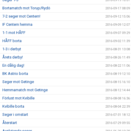
2016-09-19 16:01
Bortamatch mot Torup/Rydö
2016-09-17 08:09
7-2 seger mot Centern!
2016-09-12 15:06
IF Centern hemma
2016-09-09 12:07
1-1 mot HÅFF
2016-09-07 09:29
HÅFF borta
2016-09-02 11:39
1-3 i derbyt
2016-08-31 13:08
Årets derby!
2016-08-26 11:49
En dålig dag!
2016-08-22 11:06
BK Astrio borta
2016-08-19 12:10
Seger mot Getinge
2016-08-15 16:10
Hemmamatch mot Getinge
2016-08-12 14:44
Förlust mot Kvibille
2016-08-08 16:36
Kvibille borta
2016-08-04 22:39
Seger i omstart
2016-07-31 18:12
Återstart
2016-07-29 09:55
Avslutande seger