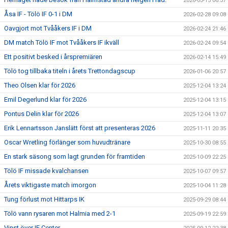
2026-03-15 06:37
Åsa IF - Tölö IF 0-1 i DM
2026-02-28 09:08
Oavgjort mot Tvååkers IF i DM
2026-02-24 21:46
DM match Tölö IF mot Tvååkers IF ikväll
2026-02-24 09:54
Ett positivt besked i årspremiären
2026-02-14 15:49
Tölö tog tillbaka titeln i årets Trettondagscup
2026-01-06 20:57
Theo Olsen klar för 2026
2025-12-04 13:24
Emil Degerlund klar för 2026
2025-12-04 13:15
Pontus Delin klar för 2026
2025-12-04 13:07
Erik Lennartsson Janslätt först att presenteras 2026
2025-11-11 20:35
Oscar Wretling förlänger som huvudtränare
2025-10-30 08:55
En stark säsong som lagt grunden för framtiden
2025-10-09 22:25
Tölö IF missade kvalchansen
2025-10-07 09:57
Årets viktigaste match imorgon
2025-10-04 11:28
Tung förlust mot Hittarps IK
2025-09-29 08:44
Tölö vann rysaren mot Halmia med 2-1
2025-09-19 22:59
Vinst över IF Center