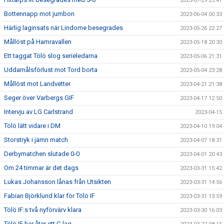
2023-07-29 23:47
Bottennapp mot jumbon
2023-06-04 00:33
Härlig laginsats när Lindome besegrades
2023-05-26 22:27
Mållöst på Hamravallen
2023-05-18 20:30
Ett taggat Tölö slog serieledarna
2023-05-06 21:31
Uddamålsförlust mot Tord borta
2023-05-04 23:28
Mållöst mot Landvetter
2023-04-21 21:38
Seger över Varbergs GIF
2023-04-17 12:50
Intervju av LG Carlstrand
2023-04-15
Tölö lätt vidare i DM
2023-04-10 19:04
Storstryk i jämn match
2023-04-07 18:31
Derbymatchen slutade 0-0
2023-04-01 20:43
Om 24 timmar är det dags
2023-03-31 15:42
Lukas Johansson lånas från Utsikten
2023-03-31 14:56
Fabian Björklund klar för Tölö IF
2023-03-31 13:59
Tölö IF:s två nyförvärv klara
2023-03-30 16:03
Tölö IF har åter ett C-lag