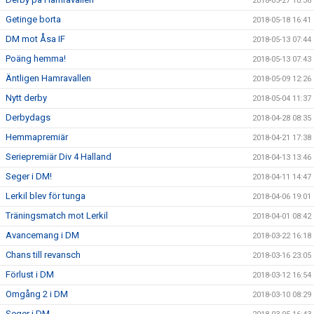
2018-05-27 10:36
Getinge borta
2018-05-18 16:41
DM mot Åsa IF
2018-05-13 07:44
Poäng hemma!
2018-05-13 07:43
Äntligen Hamravallen
2018-05-09 12:26
Nytt derby
2018-05-04 11:37
Derbydags
2018-04-28 08:35
Hemmapremiär
2018-04-21 17:38
Seriepremiär Div 4 Halland
2018-04-13 13:46
Seger i DM!
2018-04-11 14:47
Lerkil blev för tunga
2018-04-06 19:01
Träningsmatch mot Lerkil
2018-04-01 08:42
Avancemang i DM
2018-03-22 16:18
Chans till revansch
2018-03-16 23:05
Förlust i DM
2018-03-12 16:54
Omgång 2 i DM
2018-03-10 08:29
Seger i DM