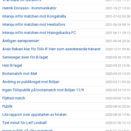
2021-11-22 19:51
Henrik Ericsson - Kommunikatör
2021-10-27 13:55
Intervju inför matchen mot Kongahälla
2021-07-02 05:28
Intervju inför matchen mot Hestrafors
2021-06-24 08:14
Intervju inför matchen mot Hisingsbacka FC
2021-06-11 18:13
Äntligen seriepremiär!
2021-06-04 20:56
Avan Rekani klar för Tölö IF Herr som assisterande tränare!
2020-12-21 09:46
Serieseger även för B-laget
2020-09-30 19:39
Herr B-laget
2020-09-25 14:06
Bortamatch mot Alet
2020-09-25 13:59
Ändring av publikregel mot Böljan
2020-09-11 09:24
Ingen Tölöpublik på bortamatch mot Böljan 11/9
2020-09-10 19:19
Flyttad match
2020-09-06 10:30
Publik
2020-08-20 20:06
Lite rapport över uppstarten av hösten
2020-08-20 19:46
Tyst minut för Leif Lindvall
2020-07-30 15:13
Ingen publik på våra matcher!!