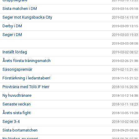
2019-03-18 15:55
Sista matchen i DM
2019-03-16 09:18
Seger mot Kungsbacka City
2019-03-14 19:18
Derby i DM
2019-03-09 13:15
Seger i DM
2019-03-03 19:33
2019-03-03 08:08
Inställt lördag
2019-03-02 08:52
Årets första träningsmatch
2019-02-26 21:38
Säsongspremiär
2019-02-15 21:46
Förstärkning i ledarstaben!
2018-11-15 21:52
Provträna med Tölö IF Herr
2018-10-16 20:36
Ny huvudtränare
2018-10-12 14:38
Senaste veckan
2018-10-11 18:23
Årets sista fight
2018-10-05 19:28
Seger 3-4
2018-10-02 08:43
Sista bortamatchen
2018-09-29 08:46
Ny lördag, ny seger!