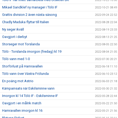
2022-10-25 10:00
Mikael Sandklef ny manager i Tölö IF
2022-10-21 08:49
Grattis division 2 även nästa säsong
2022-09-24 22:52
Chadly Maduka flyttar till Italien
2022-08-28 22:04
Ny seger ikväll
2022-08-19 23:33
Oavgjort i derbyt
2022-08-13 21:25
Storseger mot Torslanda
2022-08-05 22:50
Tölö - Torslanda imorgon (fredag) kl 19
2022-08-04 21:05
Tölö vann med 1-0
2022-07-30 20:21
Storförlust på Hamravallen
2022-06-18 11:10
Tölö vann över Västra Frölunda
2022-06-10 23:12
En poäng mot Astrio
2022-06-03 21:18
Kämpainsats när Eskilsminne vann
2022-05-30 21:32
Imorgon kl 14 Tölö IF - Eskilsminne IF
2022-05-28 22:44
Oavgjort i en målrik match
2022-05-22 21:50
Hamravallen imorgon kl 16
2022-05-21 21:56
Blytung förlust