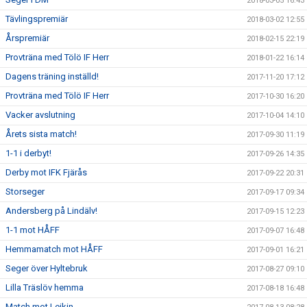
2018-03-05 16:43
Tävlingspremiär
2018-03-02 12:55
Årspremiär
2018-02-15 22:19
Provträna med Tölö IF Herr
2018-01-22 16:14
Dagens träning inställd!
2017-11-20 17:12
Provträna med Tölö IF Herr
2017-10-30 16:20
Vacker avslutning
2017-10-04 14:10
Årets sista match!
2017-09-30 11:19
1-1 i derbyt!
2017-09-26 14:35
Derby mot IFK Fjärås
2017-09-22 20:31
Storseger
2017-09-17 09:34
Andersberg på Lindälv!
2017-09-15 12:23
1-1 mot HÅFF
2017-09-07 16:48
Hemmamatch mot HÅFF
2017-09-01 16:21
Seger över Hyltebruk
2017-08-27 09:10
Lilla Träslöv hemma
2017-08-18 16:48
Match mot Leikin