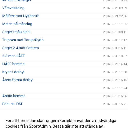
2016-06-29 10:29
Våravslutning
2016-06-28 09:09
Målfest mot Hyltebruk
2016-06-21 22:06
Match på måndag
2016-06-18 11:05
Seger i målkalas!
2016-06-13 08:11
Truppen mot Torup/Rydö
2016-06-08 17:17
Seger 2-4 mot Centern
2016-06-03 16:11
2-3 mot HÅFF
2016-05-30 10:57
HÅFF hemma
2016-05-25 14:14
Kryss i derbyt
2016-05-23 11:38
Årets första derby!
2016-05-20 16:15
2016-05-16 11:24
Astrio hemma
2016-05-13 16:36
Förlust i DM
2016-05-09 15:21
Seger mot Getinge
2016-05-09 13:06
Getinge borta
För att hemsidan ska fungera korrekt använder vi nödvändiga
2016-05-04 14:12
cookies från SportAdmin. Dessa går inte att stänga av.
Årets första seger!