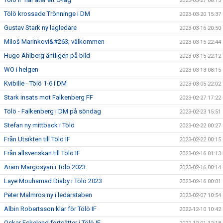
2023-03-27 08:15
Tölö krossade Trönninge i DM
2023-03-20 15:37
Gustav Stark ny lagledare
2023-03-16 20:50
Miloš Marinkovi&#263; välkommen
2023-03-15 22:44
Hugo Ahlberg äntligen på bild
2023-03-15 22:12
WO i helgen
2023-03-13 08:15
Kvibille - Tölö 1-6 i DM
2023-03-05 22:02
Stark insats mot Falkenberg FF
2023-02-27 17:22
Tölö - Falkenberg i DM på söndag
2023-02-23 15:51
Stefan ny mittback i Tölö
2023-02-22 00:27
Från Utsikten till Tölö IF
2023-02-22 00:15
Från allsvenskan till Tölö IF
2023-02-16 01:13
Aram Margosyan i Tölö 2023
2023-02-16 00:14
Laye Mouhamad Diaby i Tölö 2023
2023-02-16 00:01
Peter Malmros ny i ledarstaben
2023-02-07 10:54
Albin Robertsson klar för Tölö IF
2022-12-10 10:42
Oskar Eskeland fortsätter i Tölö IF