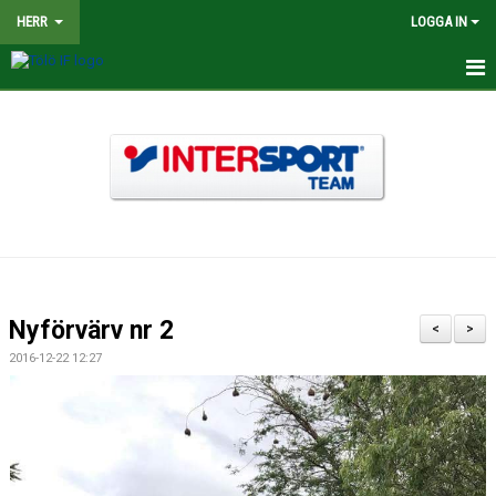
HERR
LOGGA IN
HEM
NYHETER
TRUPPEN
KALENDER
MATCHER
Nyförvärv nr 2
<
>
BILDGALLERI
2016-12-22 12:27
DOKUMENT
KONTAKT