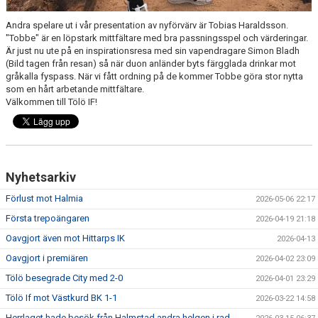
Andra spelare ut i vår presentation av nyförvärv är Tobias Haraldsson.
"Tobbe" är en löpstark mittfältare med bra passningsspel och värderingar.
Är just nu ute på en inspirationsresa med sin vapendragare Simon Bladh
(Bild tagen från resan) så när duon anländer byts färgglada drinkar mot
gråkalla fyspass. När vi fått ordning på de kommer Tobbe göra stor nytta
som en hårt arbetande mittfältare.
Välkommen till Tölö IF!
Nyhetsarkiv
Förlust mot Halmia
2026-05-06 22:17
Första trepoängaren
2026-04-19 21:18
Oavgjort även mot Hittarps IK
2026-04-13
Oavgjort i premiären
2026-04-02 23:09
Tölö besegrade City med 2-0
2026-04-01 23:29
Tölö If mot Västkurd BK 1-1
2026-03-22 14:58
Herrlaget hade besök från Halmstad andra helgen i rad.