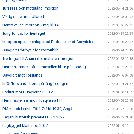
2022-05-15 22:11
Tuff resa och motstånd imorgon
2022-05-14 21:06
Viktig seger mot Ullared
2022-05-08 00:02
Hamravallen imorgon 7 maj kl 14
2022-05-06 22:05
Tung förlust för herrlaget
2022-04-29 22:29
Imorgon spelar herrlaget på Ruddalen mot Assyriska
2022-04-28 22:07
Oavgjort i derbyt inför storpublik
2022-04-24 20:42
Tre frågor till Arian inför matchen imorgon
2022-04-23 19:38
Historisk match på Hamravallen kl 16 på söndag!
2022-04-22 20:05
Oavgjort mot Torslanda
2022-04-16 07:08
Inför Torslanda borta på långfredagen
2022-04-14 21:57
Förlust mot Husqvarna FF 0-2
2022-04-10 11:11
Hemmapremiär mot Husqvarna FF!
2022-04-08 23:38
DM match Lerkil - Tölö 7/4 kl 19:30, Ängås
2022-04-07 13:28
Seger i historisk premiär i Div 2 2022!
2022-04-05 21:20
Lagbygget klart inför 2022!
2022-01-19 19:11
Vi är klara för division 2