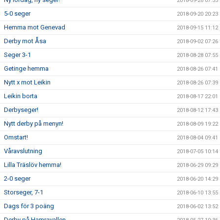
2018-09-26 07:35
5-0 seger
2018-09-20 20:23
Hemma mot Genevad
2018-09-15 11:12
Derby mot Åsa
2018-09-02 07:26
Seger 3-1
2018-08-28 07:55
Getinge hemma
2018-08-26 07:41
Nytt x mot Leikin
2018-08-26 07:39
Leikin borta
2018-08-17 22:01
Derbyseger!
2018-08-12 17:43
Nytt derby på menyn!
2018-08-09 19:22
Omstart!
2018-08-04 09:41
Våravslutning
2018-07-05 10:14
Lilla Träslöv hemma!
2018-06-29 09:29
2-0 seger
2018-06-20 14:29
Storseger, 7-1
2018-06-10 13:55
Dags för 3 poäng
2018-06-02 13:52
Derby på Hamravallen