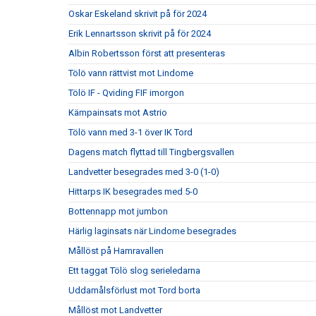
Oskar Eskeland skrivit på för 2024
Erik Lennartsson skrivit på för 2024
Albin Robertsson först att presenteras
Tölö vann rättvist mot Lindome
Tölö IF - Qviding FIF imorgon
Kämpainsats mot Astrio
Tölö vann med 3-1 över IK Tord
Dagens match flyttad till Tingbergsvallen
Landvetter besegrades med 3-0 (1-0)
Hittarps IK besegrades med 5-0
Bottennapp mot jumbon
Härlig laginsats när Lindome besegrades
Mållöst på Hamravallen
Ett taggat Tölö slog serieledarna
Uddamålsförlust mot Tord borta
Mållöst mot Landvetter