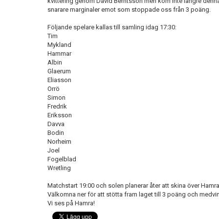
kvittering genom David Berntsson men kom inte längre den
snarare marginaler emot som stoppade oss från 3 poäng.
Följande spelare kallas till samling idag 17:30:
Tim
Mykland
Hammar
Albin
Glaerum
Eliasson
Orrö
Simon
Fredrik
Eriksson
Davva
Bodin
Norheim
Joel
Fogelblad
Wretling
Matchstart 19:00 och solen planerar åter att skina över Hamra
Välkomna ner för att stötta fram laget till 3 poäng och medv
Vi ses på Hamra!