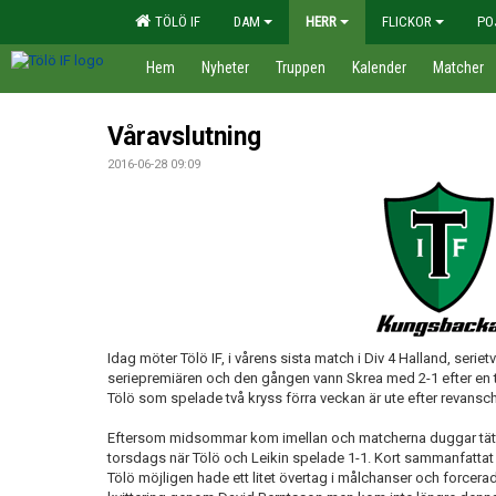
TÖLÖ IF
DAM
HERR
FLICKOR
PO
Hem
Nyheter
Truppen
Kalender
Matcher
Våravslutning
2016-06-28 09:09
Idag möter Tölö IF, i vårens sista match i Div 4 Halland, seri
seriepremiären och den gången vann Skrea med 2-1 efter en ti
Tölö som spelade två kryss förra veckan är ute efter revansc
Eftersom midsommar kom imellan och matcherna duggar tätt har
torsdags när Tölö och Leikin spelade 1-1. Kort sammanfattat
Tölö möjligen hade ett litet övertag i målchanser och forcerade