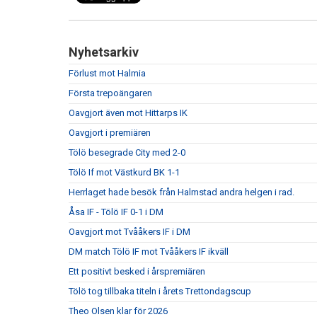
Nyhetsarkiv
Förlust mot Halmia
Första trepoängaren
Oavgjort även mot Hittarps IK
Oavgjort i premiären
Tölö besegrade City med 2-0
Tölö If mot Västkurd BK 1-1
Herrlaget hade besök från Halmstad andra helgen i rad.
Åsa IF - Tölö IF 0-1 i DM
Oavgjort mot Tvååkers IF i DM
DM match Tölö IF mot Tvååkers IF ikväll
Ett positivt besked i årspremiären
Tölö tog tillbaka titeln i årets Trettondagscup
Theo Olsen klar för 2026