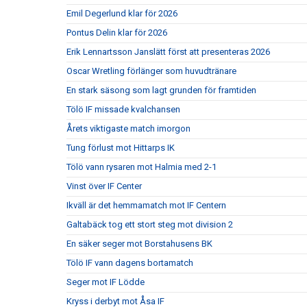
Emil Degerlund klar för 2026
Pontus Delin klar för 2026
Erik Lennartsson Janslätt först att presenteras 2026
Oscar Wretling förlänger som huvudtränare
En stark säsong som lagt grunden för framtiden
Tölö IF missade kvalchansen
Årets viktigaste match imorgon
Tung förlust mot Hittarps IK
Tölö vann rysaren mot Halmia med 2-1
Vinst över IF Center
Ikväll är det hemmamatch mot IF Centern
Galtabäck tog ett stort steg mot division 2
En säker seger mot Borstahusens BK
Tölö IF vann dagens bortamatch
Seger mot IF Lödde
Kryss i derbyt mot Åsa IF