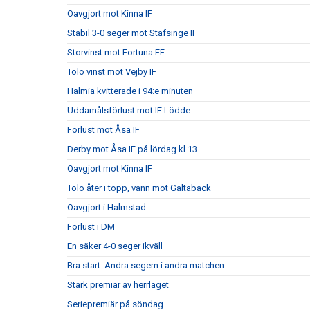
Oavgjort mot Kinna IF
Stabil 3-0 seger mot Stafsinge IF
Storvinst mot Fortuna FF
Tölö vinst mot Vejby IF
Halmia kvitterade i 94:e minuten
Uddamålsförlust mot IF Lödde
Förlust mot Åsa IF
Derby mot Åsa IF på lördag kl 13
Oavgjort mot Kinna IF
Tölö åter i topp, vann mot Galtabäck
Oavgjort i Halmstad
Förlust i DM
En säker 4-0 seger ikväll
Bra start. Andra segern i andra matchen
Stark premiär av herrlaget
Seriepremiär på söndag