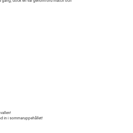
na gång, dock en väl genomförd match och
vallen!
ind in i sommaruppehållet!