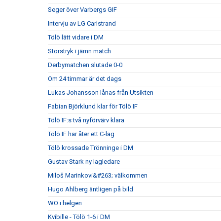
Seger över Varbergs GIF
Intervju av LG Carlstrand
Tölö lätt vidare i DM
Storstryk i jämn match
Derbymatchen slutade 0-0
Om 24 timmar är det dags
Lukas Johansson lånas från Utsikten
Fabian Björklund klar för Tölö IF
Tölö IF:s två nyförvärv klara
Tölö IF har åter ett C-lag
Tölö krossade Trönninge i DM
Gustav Stark ny lagledare
Miloš Marinkovi&#263; välkommen
Hugo Ahlberg äntligen på bild
WO i helgen
Kvibille - Tölö 1-6 i DM