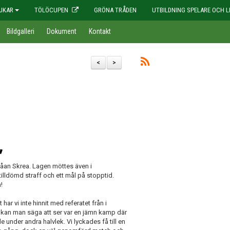
JKAR
TÖLÖCUPEN
GRÖNA TRÅDEN
UTBILDNING SPELARE OCH L
Bildgalleri
Dokument
Kontakt
<
>
etvåan Skrea. Lagen möttes även i
lldömd straff och ett mål på stopptid.
h!
 vi inte hinnit med referatet från i
 kan man säga att ser var en jämn kamp där
 under andra halvlek. Vi lyckades få till en