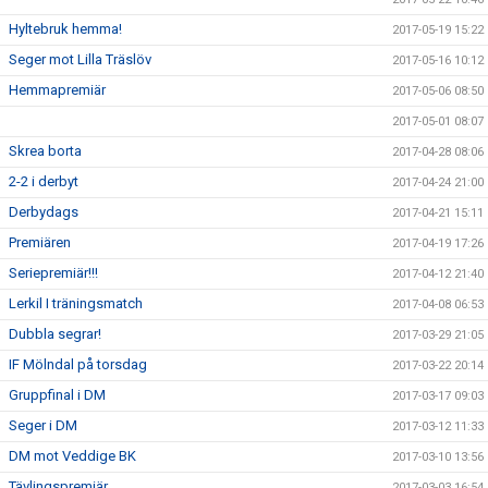
Hyltebruk hemma!
2017-05-19 15:22
Seger mot Lilla Träslöv
2017-05-16 10:12
Hemmapremiär
2017-05-06 08:50
2017-05-01 08:07
Skrea borta
2017-04-28 08:06
2-2 i derbyt
2017-04-24 21:00
Derbydags
2017-04-21 15:11
Premiären
2017-04-19 17:26
Seriepremiär!!!
2017-04-12 21:40
Lerkil I träningsmatch
2017-04-08 06:53
Dubbla segrar!
2017-03-29 21:05
IF Mölndal på torsdag
2017-03-22 20:14
Gruppfinal i DM
2017-03-17 09:03
Seger i DM
2017-03-12 11:33
DM mot Veddige BK
2017-03-10 13:56
Tävlingspremiär
2017-03-03 16:54