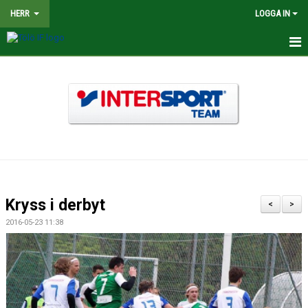
HERR
LOGGA IN
HEM
NYHETER
TRUPPEN
KALENDER
MATCHER
Kryss i derbyt
<
>
BILDGALLERI
2016-05-23 11:38
DOKUMENT
KONTAKT