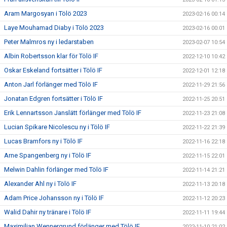
Aram Margosyan i Tölö 2023
2023-02-16 00:14
Laye Mouhamad Diaby i Tölö 2023
2023-02-16 00:01
Peter Malmros ny i ledarstaben
2023-02-07 10:54
Albin Robertsson klar för Tölö IF
2022-12-10 10:42
Oskar Eskeland fortsätter i Tölö IF
2022-12-01 12:18
Anton Jarl förlänger med Tölö IF
2022-11-29 21:56
Jonatan Edgren fortsätter i Tölö IF
2022-11-25 20:51
Erik Lennartsson Janslätt förlänger med Tölö IF
2022-11-23 21:08
Lucian Spikare Nicolescu ny i Tölö IF
2022-11-22 21:39
Lucas Bramfors ny i Tölö IF
2022-11-16 22:18
Arne Spangenberg ny i Tölö IF
2022-11-15 22:01
Melwin Dahlin förlänger med Tölö IF
2022-11-14 21:21
Alexander Ahl ny i Tölö IF
2022-11-13 20:18
Adam Price Johansson ny i Tölö IF
2022-11-12 20:23
Walid Dahir ny tränare i Tölö IF
2022-11-11 19:44
Maximilian Wennergrund förlänger med Tölö IF
2022-11-10 21:02