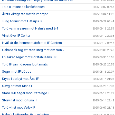
Tölö IF missade kvalchansen
2025-10-07 09:57
Årets viktigaste match imorgon
2025-10-04 11:28
Tung förlust mot Hittarps IK
2025-09-29 08:44
Tölö vann rysaren mot Halmia med 2-1
2025-09-19 22:59
Vinst över IF Center
2025-09-12 22:38
Ikväll är det hemmamatch mot IF Centern
2025-09-12 08:47
Galtabäck tog ett stort steg mot division 2
2025-09-08 23:40
En säker seger mot Borstahusens BK
2025-08-30 16:56
Tölö IF vann dagens bortamatch
2025-08-23 20:56
Seger mot IF Lödde
2025-08-16 22:07
Kryss i derbyt mot Åsa IF
2025-08-14 21:03
Oavgjort mot Kinna IF
2025-06-28 19:37
Stabil 3-0 seger mot Stafsinge IF
2025-06-19 23:21
Storvinst mot Fortuna FF
2025-06-14 22:42
Tölö vinst mot Vejby IF
2025-06-07 21:13
Halmia kvitterade i 94:e minuten
2025-05-31 00:35