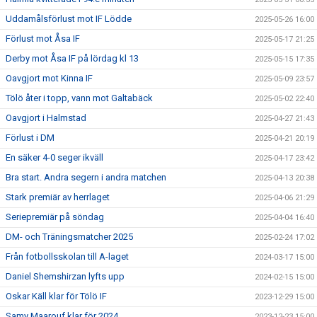
Uddamålsförlust mot IF Lödde
2025-05-26 16:00
Förlust mot Åsa IF
2025-05-17 21:25
Derby mot Åsa IF på lördag kl 13
2025-05-15 17:35
Oavgjort mot Kinna IF
2025-05-09 23:57
Tölö åter i topp, vann mot Galtabäck
2025-05-02 22:40
Oavgjort i Halmstad
2025-04-27 21:43
Förlust i DM
2025-04-21 20:19
En säker 4-0 seger ikväll
2025-04-17 23:42
Bra start. Andra segern i andra matchen
2025-04-13 20:38
Stark premiär av herrlaget
2025-04-06 21:29
Seriepremiär på söndag
2025-04-04 16:40
DM- och Träningsmatcher 2025
2025-02-24 17:02
Från fotbollsskolan till A-laget
2024-03-17 15:00
Daniel Shemshirzan lyfts upp
2024-02-15 15:00
Oskar Käll klar för Tölö IF
2023-12-29 15:00
Samy Maarouf klar för 2024
2023-12-23 15:00