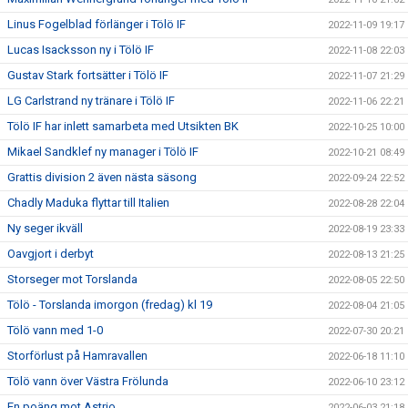
Linus Fogelblad förlänger i Tölö IF
2022-11-09 19:17
Lucas Isacksson ny i Tölö IF
2022-11-08 22:03
Gustav Stark fortsätter i Tölö IF
2022-11-07 21:29
LG Carlstrand ny tränare i Tölö IF
2022-11-06 22:21
Tölö IF har inlett samarbeta med Utsikten BK
2022-10-25 10:00
Mikael Sandklef ny manager i Tölö IF
2022-10-21 08:49
Grattis division 2 även nästa säsong
2022-09-24 22:52
Chadly Maduka flyttar till Italien
2022-08-28 22:04
Ny seger ikväll
2022-08-19 23:33
Oavgjort i derbyt
2022-08-13 21:25
Storseger mot Torslanda
2022-08-05 22:50
Tölö - Torslanda imorgon (fredag) kl 19
2022-08-04 21:05
Tölö vann med 1-0
2022-07-30 20:21
Storförlust på Hamravallen
2022-06-18 11:10
Tölö vann över Västra Frölunda
2022-06-10 23:12
En poäng mot Astrio
2022-06-03 21:18