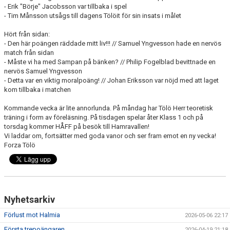
- Erik "Börje" Jacobsson var tillbaka i spel
- Tim Månsson utsågs till dagens Tölöit för sin insats i målet
Hört från sidan:
- Den här poängen räddade mitt liv!!! // Samuel Yngvesson hade en nervös
match från sidan
- Måste vi ha med Sampan på bänken? // Philip Fogelblad bevittnade en
nervös Samuel Yngvesson
- Detta var en viktig moralpoäng! // Johan Eriksson var nöjd med att laget
kom tillbaka i matchen
Kommande vecka är lite annorlunda. På måndag har Tölö Herr teoretisk
träning i form av föreläsning. På tisdagen spelar åter Klass 1 och på
torsdag kommer HÅFF på besök till Hamravallen!
Vi laddar om, fortsätter med goda vanor och ser fram emot en ny vecka!
Forza Tölö
Nyhetsarkiv
Förlust mot Halmia
2026-05-06 22:17
Första trepoängaren
2026-04-19 21:18