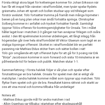
Första riktigt stora läget för kvitteringen kommer för Johan Eriksson när
han får ett inspel från vänster i straffområdet, men tyvärr spelar Rydets
gräsmatta Johan ett spratt och bollen studsar upp vid tillslaget som
förstör avslutet. Tölö fortsätter trumma på framåt men många löpmeter i
benen på en tung plan orkar man ändå fortsätta springa. Christopher
Solberg kommer in i anfallet och trycket fortsätter framåt. Samtidigt
öppnar Tölös offensiv för kontringsmöjligheter för Onsala. Tim i målet
håller laget kvar i matchen 2-3 gånger när han avväpnar frilägen och svåra
avslut. I den 80 spelminuten kommer utdelningen, ett långt inlägg från
högersidan går över hela straffområdet till Viktor Glaerum som tagit en av
otaliga löpningar offensivt. Skottet in i straffområdet blir en perfekt
passning när Mathias Etéus stöter fram och sätter bollen i nät!
Tölö gör omgående ett nytt offensivt byte för att gå för 3 poäng när Erik
"Börje" Jacobsson kommer in som forward och sista 10 minuterna är en
påfrestande tid för ledare och publik. Matchen slutar 1-1.
Sammanfattning: I första halvlek följer vi vår plan och spelar efter
förutsättningar en bra halvlek. Onsala för spelet men det är enligt vår
matchplan. I andra halvlek kommer målet som öppnar upp matchen. Tölö
flyttar fram spelet och gör de bra. Resultatet känns rättvist och starkt av
oss att visa moral och komma tillbaka från underläge!
Notera att:
- Mathias Etéus gjorde mål för andra matchen i rad
- Albin Ogenhag var tillbaka i startelvan efter skadeuppehåll