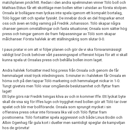
matchplanen prickfritt. Redan i den andra spelminuten vinner Tölö boll och
Mathias Etéus får ett skottläge men bollen sitter i utsidan av första stolpen.
Onsala är bollägare men lyckas inte spela igenom ett kompakt bortalag,
Tölö ligger rätt och spelar fysiskt. De innebär dock en del frisparkar emot
oss och även en tidig varning på Fredrik Johansson. Tölö skapar några
chanser genom omställningar och fasta situationer, Onsala som sätter hög
press och tvingar genom de fram felpassningar av Tölö som skapar
målchanser. Första halvlek är ett ställningskrig som slutar 0-0.
I paus pratar vi om att vi följer planen och gör de vi ska försvarsmässigt
väldigt bra! Dock behöver vårt passningsspel offensivt höjas för att vi skall
kunna spela ut Onsalas press och behålla bollen inom laget.
Andra halvlek fortsätter med hög press från Onsala och genom de får
hemmalaget visst tryck inledningsvis. 5 minuter in i halvleken får Onsala en
hörna och på den tappar Tölö markering och hemmalaget nickar in 1-0.
Tungt givetvis men Tölö visar omgående beslutsamhet och flyttar fram
laget!
Ett byte görs när Fredrik tvingas kliva av och in kommer Iffe. Ett lyckat byte
skall de visa sig för Iffes lugn och trygghet med bollen gör att Tölö tar över
spelet och blir mer bollförande. Onsala som sprungit mycket i sin
offensiva press orkar inte försvara lika väl och Tölö flyttar fram
positionerna. Tölö fortsätter spela aggressivt och både Linus Bodin och
Albin Ogenhag får gula kort i dueller men samtidigt speglar de kampviljan
hos de grönvita!