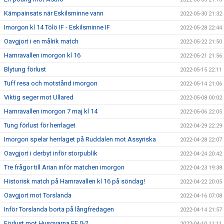
Kämpainsats när Eskilsminne vann
2022-05-30 21:32
Imorgon kl 14 Tölö IF - Eskilsminne IF
2022-05-28 22:44
Oavgjort i en målrik match
2022-05-22 21:50
Hamravallen imorgon kl 16
2022-05-21 21:56
Blytung förlust
2022-05-15 22:11
Tuff resa och motstånd imorgon
2022-05-14 21:06
Viktig seger mot Ullared
2022-05-08 00:02
Hamravallen imorgon 7 maj kl 14
2022-05-06 22:05
Tung förlust för herrlaget
2022-04-29 22:29
Imorgon spelar herrlaget på Ruddalen mot Assyriska
2022-04-28 22:07
Oavgjort i derbyt inför storpublik
2022-04-24 20:42
Tre frågor till Arian inför matchen imorgon
2022-04-23 19:38
Historisk match på Hamravallen kl 16 på söndag!
2022-04-22 20:05
Oavgjort mot Torslanda
2022-04-16 07:08
Inför Torslanda borta på långfredagen
2022-04-14 21:57
Förlust mot Husqvarna FF 0-2
2022-04-10 11:11