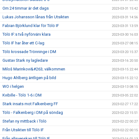
Om 24 timmar är det dags
2023-03-31 15:42
Lukas Johansson lånas från Utsikten
2023-03-31 14:56
Fabian Björklund klar för Tölö IF
2023-03-31 13:59
Tölö IF:s två nyförvärv klara
2023-03-30 16:03
Tölö IF har åter ett C-lag
2023-03-27 08:15
Tölö krossade Trönninge i DM
2023-03-20 15:37
Gustav Stark ny lagledare
2023-03-16 20:50
Miloš Marinkovi&#263; välkommen
2023-03-15 22:44
Hugo Ahlberg äntligen på bild
2023-03-15 22:12
WO i helgen
2023-03-13 08:15
Kvibille - Tölö 1-6 i DM
2023-03-05 22:02
Stark insats mot Falkenberg FF
2023-02-27 17:22
Tölö - Falkenberg i DM på söndag
2023-02-23 15:51
Stefan ny mittback i Tölö
2023-02-22 00:27
Från Utsikten till Tölö IF
2023-02-22 00:15
Från allsvenskan till Tölö IF
2023-02-16 01:13