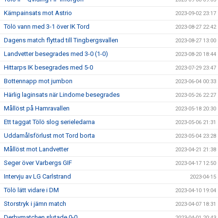
Kämpainsats mot Astrio
2023-09-02 23:17
Tölö vann med 3-1 över IK Tord
2023-08-27 22:42
Dagens match flyttad till Tingbergsvallen
2023-08-27 13:00
Landvetter besegrades med 3-0 (1-0)
2023-08-20 18:44
Hittarps IK besegrades med 5-0
2023-07-29 23:47
Bottennapp mot jumbon
2023-06-04 00:33
Härlig laginsats när Lindome besegrades
2023-05-26 22:27
Mållöst på Hamravallen
2023-05-18 20:30
Ett taggat Tölö slog serieledarna
2023-05-06 21:31
Uddamålsförlust mot Tord borta
2023-05-04 23:28
Mållöst mot Landvetter
2023-04-21 21:38
Seger över Varbergs GIF
2023-04-17 12:50
Intervju av LG Carlstrand
2023-04-15
Tölö lätt vidare i DM
2023-04-10 19:04
Storstryk i jämn match
2023-04-07 18:31
Derbymatchen slutade 0-0
2023-04-01 20:43