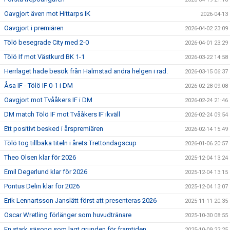
Oavgjort även mot Hittarps IK
2026-04-13
Oavgjort i premiären
2026-04-02 23:09
Tölö besegrade City med 2-0
2026-04-01 23:29
Tölö If mot Västkurd BK 1-1
2026-03-22 14:58
Herrlaget hade besök från Halmstad andra helgen i rad.
2026-03-15 06:37
Åsa IF - Tölö IF 0-1 i DM
2026-02-28 09:08
Oavgjort mot Tvååkers IF i DM
2026-02-24 21:46
DM match Tölö IF mot Tvååkers IF ikväll
2026-02-24 09:54
Ett positivt besked i årspremiären
2026-02-14 15:49
Tölö tog tillbaka titeln i årets Trettondagscup
2026-01-06 20:57
Theo Olsen klar för 2026
2025-12-04 13:24
Emil Degerlund klar för 2026
2025-12-04 13:15
Pontus Delin klar för 2026
2025-12-04 13:07
Erik Lennartsson Janslätt först att presenteras 2026
2025-11-11 20:35
Oscar Wretling förlänger som huvudtränare
2025-10-30 08:55
En stark säsong som lagt grunden för framtiden
2025-10-09 22:25