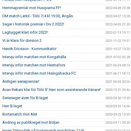
Hemmapremiär mot Husqvarna FF!
2022-04-08 23:38
DM match Lerkil - Tölö 7/4 kl 19:30, Ängås
2022-04-07 13:28
Seger i historisk premiär i Div 2 2022!
2022-04-05 21:20
Lagbygget klart inför 2022!
2022-01-19 19:11
Vi är klara för division 2
2021-11-22 19:51
Henrik Ericsson - Kommunikatör
2021-10-27 13:55
Intervju inför matchen mot Kongahälla
2021-07-02 05:28
Intervju inför matchen mot Hestrafors
2021-06-24 08:14
Intervju inför matchen mot Hisingsbacka FC
2021-06-11 18:13
Äntligen seriepremiär!
2021-06-04 20:56
Avan Rekani klar för Tölö IF Herr som assisterande tränare!
2020-12-21 09:46
Serieseger även för B-laget
2020-09-30 19:39
Herr B-laget
2020-09-25 14:06
Bortamatch mot Alet
2020-09-25 13:59
Ändring av publikregel mot Böljan
2020-09-11 09:24
Ingen Tölöpublik på bortamatch mot Böljan 11/9
2020-09-10 19:19