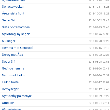
Senaste veckan
2018-10-11 18:23
Årets sista fight
2018-10-05 19:28
Seger 3-4
2018-10-02 08:43
Sista bortamatchen
2018-09-29 08:46
Ny lördag, ny seger!
2018-09-26 07:35
5-0 seger
2018-09-20 20:23
Hemma mot Genevad
2018-09-15 11:12
Derby mot Åsa
2018-09-02 07:26
Seger 3-1
2018-08-28 07:55
Getinge hemma
2018-08-26 07:41
Nytt x mot Leikin
2018-08-26 07:39
Leikin borta
2018-08-17 22:01
Derbyseger!
2018-08-12 17:43
Nytt derby på menyn!
2018-08-09 19:22
Omstart!
2018-08-04 09:41
Våravslutning
2018-07-05 10:14