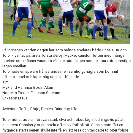
På lördagen var den dagen här som många spelare i både Onsala BK och
Tölö IF väntat på, årets första derby! Mycket känslor i luften med många
spelare som känner varandra väl i de båda lagen som skapar extra prestige
lagen emellan.
Tölö hade en spelare frånvarande men samtidigt några som kommit
tillbaka i spel och laget såg ut enligt följande:
Tim
Mykland Hammar Bodin Albin
Norheim Fredrik Eliasson Glaerum
Eriksson Etéus
Avbytare: Toffe, Börje, Dahlén, Brindeby, Iffe
Tölö mönstrade en försvarsstark elva och fokus låg inledningsvis på att
minimera Onsalas ytor att spela offensiv fotboll på. Onsala som fått en
flygande start i serien skulle inte få en lätt resa och taggade tölöiter följde