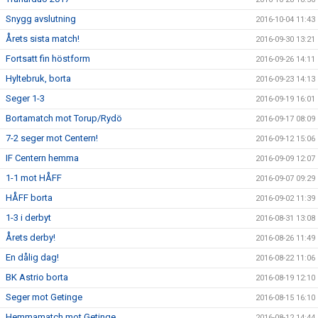
Snygg avslutning
2016-10-04 11:43
Årets sista match!
2016-09-30 13:21
Fortsatt fin höstform
2016-09-26 14:11
Hyltebruk, borta
2016-09-23 14:13
Seger 1-3
2016-09-19 16:01
Bortamatch mot Torup/Rydö
2016-09-17 08:09
7-2 seger mot Centern!
2016-09-12 15:06
IF Centern hemma
2016-09-09 12:07
1-1 mot HÅFF
2016-09-07 09:29
HÅFF borta
2016-09-02 11:39
1-3 i derbyt
2016-08-31 13:08
Årets derby!
2016-08-26 11:49
En dålig dag!
2016-08-22 11:06
BK Astrio borta
2016-08-19 12:10
Seger mot Getinge
2016-08-15 16:10
Hemmamatch mot Getinge
2016-08-12 14:44