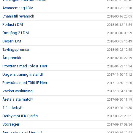
Avancemang i DM
2018-03-22 16:18
Chans till revansch
2018-03-16 23:05
Förlust i DM
2018-03-12 16:54
Omgång 2 i DM
2018-03-10 08:29
Seger i DM
2018-03-05 16:43
Tävlingspremiär
2018-03-02 12:55
Årspremiär
2018-02-15 22:19
Provträna med Tölö IF Herr
2018-01-22 16:14
Dagens träning inställd!
2017-11-20 17:12
Provträna med Tölö IF Herr
2017-10-30 16:20
Vacker avslutning
2017-10-04 14:10
Årets sista match!
2017-09-30 11:19
1-1 i derbyt!
2017-09-26 14:35
Derby mot IFK Fjärås
2017-09-22 20:31
Storseger
2017-09-17 09:34
Andersberg på Lindälv!
2017-09-15 12:23