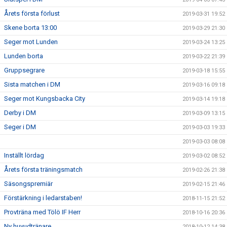
Årets första förlust
2019-03-31 19:52
Skene borta 13:00
2019-03-29 21:30
Seger mot Lunden
2019-03-24 13:25
Lunden borta
2019-03-22 21:39
Gruppsegrare
2019-03-18 15:55
Sista matchen i DM
2019-03-16 09:18
Seger mot Kungsbacka City
2019-03-14 19:18
Derby i DM
2019-03-09 13:15
Seger i DM
2019-03-03 19:33
2019-03-03 08:08
Inställt lördag
2019-03-02 08:52
Årets första träningsmatch
2019-02-26 21:38
Säsongspremiär
2019-02-15 21:46
Förstärkning i ledarstaben!
2018-11-15 21:52
Provträna med Tölö IF Herr
2018-10-16 20:36
Ny huvudtränare
2018-10-12 14:38