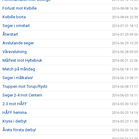
Förlust mot Kvibille
2016-08-08 16:36
Kvibille borta
2016-08-04 22:39
Seger i omstart
2016-07-31 18:12
Återstart
2016-07-29 09:55
Avslutande seger
2016-06-29 10:29
Våravslutning
2016-06-28 09:09
Målfest mot Hyltebruk
2016-06-21 22:06
Match på måndag
2016-06-18 11:05
Seger i målkalas!
2016-06-13 08:11
Truppen mot Torup/Rydö
2016-06-08 17:17
Seger 2-4 mot Centern
2016-06-03 16:11
2-3 mot HÅFF
2016-05-30 10:57
HÅFF hemma
2016-05-25 14:14
Kryss i derbyt
2016-05-23 11:38
Årets första derby!
2016-05-20 16:15
2016-05-16 11:24