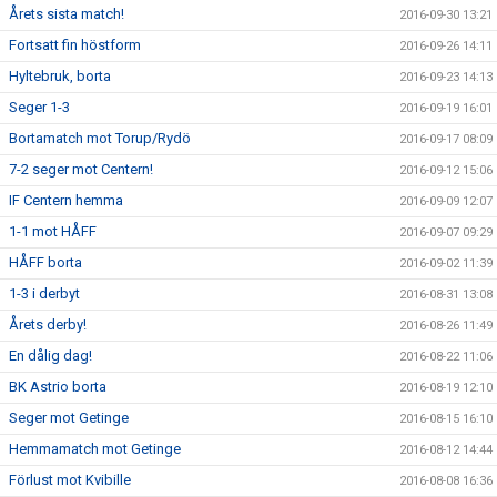
Årets sista match!
2016-09-30 13:21
Fortsatt fin höstform
2016-09-26 14:11
Hyltebruk, borta
2016-09-23 14:13
Seger 1-3
2016-09-19 16:01
Bortamatch mot Torup/Rydö
2016-09-17 08:09
7-2 seger mot Centern!
2016-09-12 15:06
IF Centern hemma
2016-09-09 12:07
1-1 mot HÅFF
2016-09-07 09:29
HÅFF borta
2016-09-02 11:39
1-3 i derbyt
2016-08-31 13:08
Årets derby!
2016-08-26 11:49
En dålig dag!
2016-08-22 11:06
BK Astrio borta
2016-08-19 12:10
Seger mot Getinge
2016-08-15 16:10
Hemmamatch mot Getinge
2016-08-12 14:44
Förlust mot Kvibille
2016-08-08 16:36