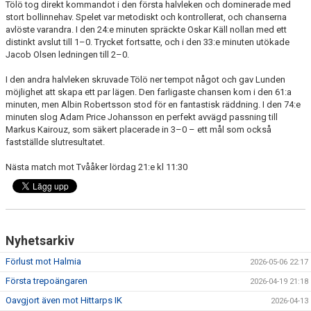
Tölö tog direkt kommandot i den första halvleken och dominerade med
stort bollinnehav. Spelet var metodiskt och kontrollerat, och chanserna
avlöste varandra. I den 24:e minuten spräckte Oskar Käll nollan med ett
distinkt avslut till 1–0. Trycket fortsatte, och i den 33:e minuten utökade
Jacob Olsen ledningen till 2–0.
I den andra halvleken skruvade Tölö ner tempot något och gav Lunden
möjlighet att skapa ett par lägen. Den farligaste chansen kom i den 61:a
minuten, men Albin Robertsson stod för en fantastisk räddning. I den 74:e
minuten slog Adam Price Johansson en perfekt avvägd passning till
Markus Kairouz, som säkert placerade in 3–0 – ett mål som också
fastställde slutresultatet.
Nästa match mot Tvååker lördag 21:e kl 11:30
Nyhetsarkiv
Förlust mot Halmia
2026-05-06 22:17
Första trepoängaren
2026-04-19 21:18
Oavgjort även mot Hittarps IK
2026-04-13