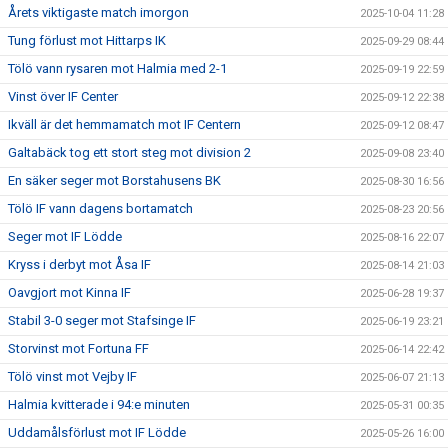
Årets viktigaste match imorgon
2025-10-04 11:28
Tung förlust mot Hittarps IK
2025-09-29 08:44
Tölö vann rysaren mot Halmia med 2-1
2025-09-19 22:59
Vinst över IF Center
2025-09-12 22:38
Ikväll är det hemmamatch mot IF Centern
2025-09-12 08:47
Galtabäck tog ett stort steg mot division 2
2025-09-08 23:40
En säker seger mot Borstahusens BK
2025-08-30 16:56
Tölö IF vann dagens bortamatch
2025-08-23 20:56
Seger mot IF Lödde
2025-08-16 22:07
Kryss i derbyt mot Åsa IF
2025-08-14 21:03
Oavgjort mot Kinna IF
2025-06-28 19:37
Stabil 3-0 seger mot Stafsinge IF
2025-06-19 23:21
Storvinst mot Fortuna FF
2025-06-14 22:42
Tölö vinst mot Vejby IF
2025-06-07 21:13
Halmia kvitterade i 94:e minuten
2025-05-31 00:35
Uddamålsförlust mot IF Lödde
2025-05-26 16:00