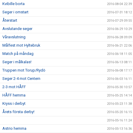
Kvibille borta
2016-08-04 22:39
Seger i omstart
2016-07-31 18:12
Återstart
2016-07-29 09:55
Avslutande seger
2016-06-29 10:29
Våravslutning
2016-06-28 09:09
Målfest mot Hyltebruk
2016-06-21 22:06
Match på måndag
2016-06-18 11:05
Seger i målkalas!
2016-06-13 08:11
Truppen mot Torup/Rydö
2016-06-08 17:17
Seger 2-4 mot Centern
2016-06-03 16:11
2-3 mot HÅFF
2016-05-30 10:57
HÅFF hemma
2016-05-25 14:14
Kryss i derbyt
2016-05-23 11:38
Årets första derby!
2016-05-20 16:15
2016-05-16 11:24
Astrio hemma
2016-05-13 16:36