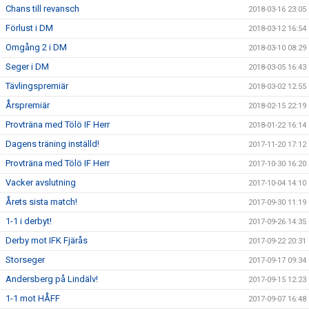
Chans till revansch
2018-03-16 23:05
Förlust i DM
2018-03-12 16:54
Omgång 2 i DM
2018-03-10 08:29
Seger i DM
2018-03-05 16:43
Tävlingspremiär
2018-03-02 12:55
Årspremiär
2018-02-15 22:19
Provträna med Tölö IF Herr
2018-01-22 16:14
Dagens träning inställd!
2017-11-20 17:12
Provträna med Tölö IF Herr
2017-10-30 16:20
Vacker avslutning
2017-10-04 14:10
Årets sista match!
2017-09-30 11:19
1-1 i derbyt!
2017-09-26 14:35
Derby mot IFK Fjärås
2017-09-22 20:31
Storseger
2017-09-17 09:34
Andersberg på Lindälv!
2017-09-15 12:23
1-1 mot HÅFF
2017-09-07 16:48