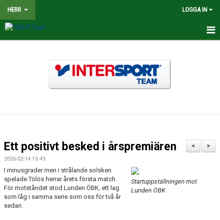
HERR
LOGGA IN
HEM
NYHETER
TRUPPEN
KALENDER
MATCHER
Ett positivt besked i årspremiären
<
>
BILDGALLERI
2026-02-14 15:49
I minusgrader men i strålande solsken
DOKUMENT
spelade Tölös herrar årets första match.
Startuppställningen mot
För motståndet stod Lunden ÖBK, ett lag
Lunden ÖBK
som låg i samma serie som oss för två år
KONTAKT
sedan.