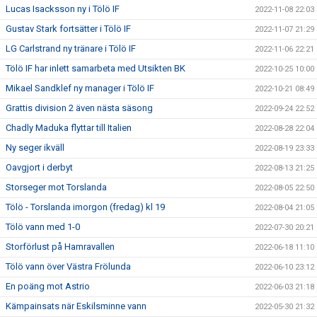
Lucas Isacksson ny i Tölö IF
2022-11-08 22:03
Gustav Stark fortsätter i Tölö IF
2022-11-07 21:29
LG Carlstrand ny tränare i Tölö IF
2022-11-06 22:21
Tölö IF har inlett samarbeta med Utsikten BK
2022-10-25 10:00
Mikael Sandklef ny manager i Tölö IF
2022-10-21 08:49
Grattis division 2 även nästa säsong
2022-09-24 22:52
Chadly Maduka flyttar till Italien
2022-08-28 22:04
Ny seger ikväll
2022-08-19 23:33
Oavgjort i derbyt
2022-08-13 21:25
Storseger mot Torslanda
2022-08-05 22:50
Tölö - Torslanda imorgon (fredag) kl 19
2022-08-04 21:05
Tölö vann med 1-0
2022-07-30 20:21
Storförlust på Hamravallen
2022-06-18 11:10
Tölö vann över Västra Frölunda
2022-06-10 23:12
En poäng mot Astrio
2022-06-03 21:18
Kämpainsats när Eskilsminne vann
2022-05-30 21:32