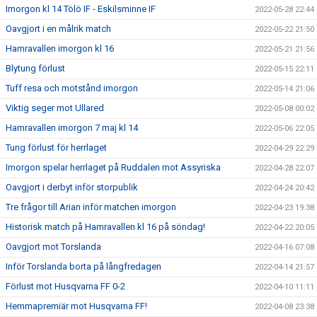
Imorgon kl 14 Tölö IF - Eskilsminne IF
2022-05-28 22:44
Oavgjort i en målrik match
2022-05-22 21:50
Hamravallen imorgon kl 16
2022-05-21 21:56
Blytung förlust
2022-05-15 22:11
Tuff resa och motstånd imorgon
2022-05-14 21:06
Viktig seger mot Ullared
2022-05-08 00:02
Hamravallen imorgon 7 maj kl 14
2022-05-06 22:05
Tung förlust för herrlaget
2022-04-29 22:29
Imorgon spelar herrlaget på Ruddalen mot Assyriska
2022-04-28 22:07
Oavgjort i derbyt inför storpublik
2022-04-24 20:42
Tre frågor till Arian inför matchen imorgon
2022-04-23 19:38
Historisk match på Hamravallen kl 16 på söndag!
2022-04-22 20:05
Oavgjort mot Torslanda
2022-04-16 07:08
Inför Torslanda borta på långfredagen
2022-04-14 21:57
Förlust mot Husqvarna FF 0-2
2022-04-10 11:11
Hemmapremiär mot Husqvarna FF!
2022-04-08 23:38