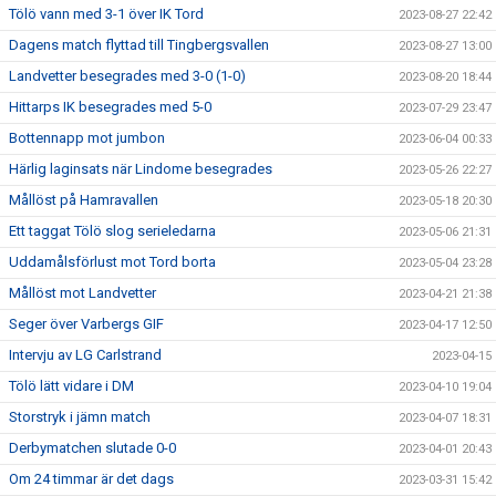
Tölö vann med 3-1 över IK Tord
2023-08-27 22:42
Dagens match flyttad till Tingbergsvallen
2023-08-27 13:00
Landvetter besegrades med 3-0 (1-0)
2023-08-20 18:44
Hittarps IK besegrades med 5-0
2023-07-29 23:47
Bottennapp mot jumbon
2023-06-04 00:33
Härlig laginsats när Lindome besegrades
2023-05-26 22:27
Mållöst på Hamravallen
2023-05-18 20:30
Ett taggat Tölö slog serieledarna
2023-05-06 21:31
Uddamålsförlust mot Tord borta
2023-05-04 23:28
Mållöst mot Landvetter
2023-04-21 21:38
Seger över Varbergs GIF
2023-04-17 12:50
Intervju av LG Carlstrand
2023-04-15
Tölö lätt vidare i DM
2023-04-10 19:04
Storstryk i jämn match
2023-04-07 18:31
Derbymatchen slutade 0-0
2023-04-01 20:43
Om 24 timmar är det dags
2023-03-31 15:42