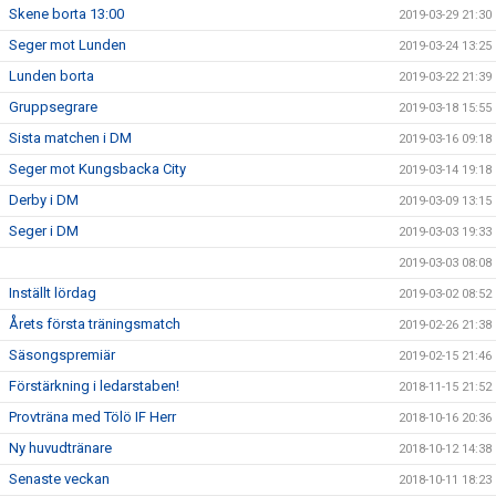
Skene borta 13:00
2019-03-29 21:30
Seger mot Lunden
2019-03-24 13:25
Lunden borta
2019-03-22 21:39
Gruppsegrare
2019-03-18 15:55
Sista matchen i DM
2019-03-16 09:18
Seger mot Kungsbacka City
2019-03-14 19:18
Derby i DM
2019-03-09 13:15
Seger i DM
2019-03-03 19:33
2019-03-03 08:08
Inställt lördag
2019-03-02 08:52
Årets första träningsmatch
2019-02-26 21:38
Säsongspremiär
2019-02-15 21:46
Förstärkning i ledarstaben!
2018-11-15 21:52
Provträna med Tölö IF Herr
2018-10-16 20:36
Ny huvudtränare
2018-10-12 14:38
Senaste veckan
2018-10-11 18:23