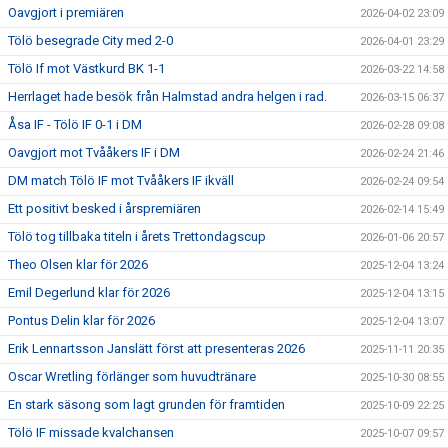
Oavgjort i premiären
2026-04-02 23:09
Tölö besegrade City med 2-0
2026-04-01 23:29
Tölö If mot Västkurd BK 1-1
2026-03-22 14:58
Herrlaget hade besök från Halmstad andra helgen i rad.
2026-03-15 06:37
Åsa IF - Tölö IF 0-1 i DM
2026-02-28 09:08
Oavgjort mot Tvååkers IF i DM
2026-02-24 21:46
DM match Tölö IF mot Tvååkers IF ikväll
2026-02-24 09:54
Ett positivt besked i årspremiären
2026-02-14 15:49
Tölö tog tillbaka titeln i årets Trettondagscup
2026-01-06 20:57
Theo Olsen klar för 2026
2025-12-04 13:24
Emil Degerlund klar för 2026
2025-12-04 13:15
Pontus Delin klar för 2026
2025-12-04 13:07
Erik Lennartsson Janslätt först att presenteras 2026
2025-11-11 20:35
Oscar Wretling förlänger som huvudtränare
2025-10-30 08:55
En stark säsong som lagt grunden för framtiden
2025-10-09 22:25
Tölö IF missade kvalchansen
2025-10-07 09:57