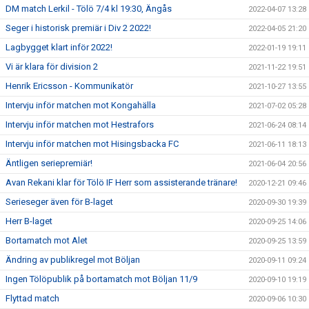
DM match Lerkil - Tölö 7/4 kl 19:30, Ängås
2022-04-07 13:28
Seger i historisk premiär i Div 2 2022!
2022-04-05 21:20
Lagbygget klart inför 2022!
2022-01-19 19:11
Vi är klara för division 2
2021-11-22 19:51
Henrik Ericsson - Kommunikatör
2021-10-27 13:55
Intervju inför matchen mot Kongahälla
2021-07-02 05:28
Intervju inför matchen mot Hestrafors
2021-06-24 08:14
Intervju inför matchen mot Hisingsbacka FC
2021-06-11 18:13
Äntligen seriepremiär!
2021-06-04 20:56
Avan Rekani klar för Tölö IF Herr som assisterande tränare!
2020-12-21 09:46
Serieseger även för B-laget
2020-09-30 19:39
Herr B-laget
2020-09-25 14:06
Bortamatch mot Alet
2020-09-25 13:59
Ändring av publikregel mot Böljan
2020-09-11 09:24
Ingen Tölöpublik på bortamatch mot Böljan 11/9
2020-09-10 19:19
Flyttad match
2020-09-06 10:30