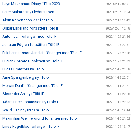
Laye Mouhamad Diaby i Tölö 2023
2023-02-16 00:01
Peter Malmros ny i ledarstaben
2023-02-07 10:54
Albin Robertsson klar för Tölö IF
2022-12-10 10:42
Oskar Eskeland fortsätter i Tölö IF
2022-12-01 12:18
Anton Jarl förlänger med Tölö IF
2022-11-29 21:56
Jonatan Edgren fortsätter i Tölö IF
2022-11-25 20:51
Erik Lennartsson Janslätt förlänger med Tölö IF
2022-11-23 21:08
Lucian Spikare Nicolescu ny i Tölö IF
2022-11-22 21:39
Lucas Bramfors ny i Tölö IF
2022-11-16 22:18
Arne Spangenberg ny i Tölö IF
2022-11-15 22:01
Melwin Dahlin förlänger med Tölö IF
2022-11-14 21:21
Alexander Ahl ny i Tölö IF
2022-11-13 20:18
Adam Price Johansson ny i Tölö IF
2022-11-12 20:23
Walid Dahir ny tränare i Tölö IF
2022-11-11 19:44
Maximilian Wennergrund förlänger med Tölö IF
2022-11-10 21:02
Linus Fogelblad förlänger i Tölö IF
2022-11-09 19:17