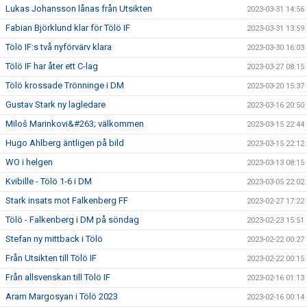
Lukas Johansson lånas från Utsikten
2023-03-31 14:56
Fabian Björklund klar för Tölö IF
2023-03-31 13:59
Tölö IF:s två nyförvärv klara
2023-03-30 16:03
Tölö IF har åter ett C-lag
2023-03-27 08:15
Tölö krossade Trönninge i DM
2023-03-20 15:37
Gustav Stark ny lagledare
2023-03-16 20:50
Miloš Marinkovi&#263; välkommen
2023-03-15 22:44
Hugo Ahlberg äntligen på bild
2023-03-15 22:12
WO i helgen
2023-03-13 08:15
Kvibille - Tölö 1-6 i DM
2023-03-05 22:02
Stark insats mot Falkenberg FF
2023-02-27 17:22
Tölö - Falkenberg i DM på söndag
2023-02-23 15:51
Stefan ny mittback i Tölö
2023-02-22 00:27
Från Utsikten till Tölö IF
2023-02-22 00:15
Från allsvenskan till Tölö IF
2023-02-16 01:13
Aram Margosyan i Tölö 2023
2023-02-16 00:14