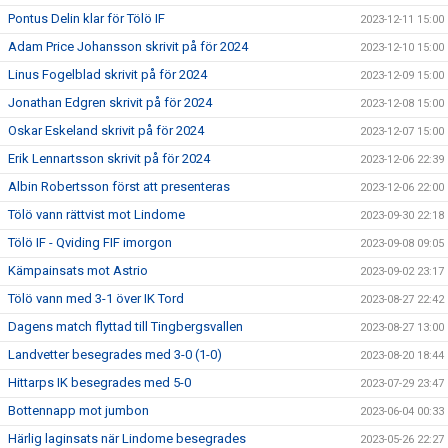
Pontus Delin klar för Tölö IF
2023-12-11 15:00
Adam Price Johansson skrivit på för 2024
2023-12-10 15:00
Linus Fogelblad skrivit på för 2024
2023-12-09 15:00
Jonathan Edgren skrivit på för 2024
2023-12-08 15:00
Oskar Eskeland skrivit på för 2024
2023-12-07 15:00
Erik Lennartsson skrivit på för 2024
2023-12-06 22:39
Albin Robertsson först att presenteras
2023-12-06 22:00
Tölö vann rättvist mot Lindome
2023-09-30 22:18
Tölö IF - Qviding FIF imorgon
2023-09-08 09:05
Kämpainsats mot Astrio
2023-09-02 23:17
Tölö vann med 3-1 över IK Tord
2023-08-27 22:42
Dagens match flyttad till Tingbergsvallen
2023-08-27 13:00
Landvetter besegrades med 3-0 (1-0)
2023-08-20 18:44
Hittarps IK besegrades med 5-0
2023-07-29 23:47
Bottennapp mot jumbon
2023-06-04 00:33
Härlig laginsats när Lindome besegrades
2023-05-26 22:27