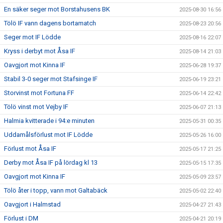
En säker seger mot Borstahusens BK
2025-08-30 16:56
Tölö IF vann dagens bortamatch
2025-08-23 20:56
Seger mot IF Lödde
2025-08-16 22:07
Kryss i derbyt mot Åsa IF
2025-08-14 21:03
Oavgjort mot Kinna IF
2025-06-28 19:37
Stabil 3-0 seger mot Stafsinge IF
2025-06-19 23:21
Storvinst mot Fortuna FF
2025-06-14 22:42
Tölö vinst mot Vejby IF
2025-06-07 21:13
Halmia kvitterade i 94:e minuten
2025-05-31 00:35
Uddamålsförlust mot IF Lödde
2025-05-26 16:00
Förlust mot Åsa IF
2025-05-17 21:25
Derby mot Åsa IF på lördag kl 13
2025-05-15 17:35
Oavgjort mot Kinna IF
2025-05-09 23:57
Tölö åter i topp, vann mot Galtabäck
2025-05-02 22:40
Oavgjort i Halmstad
2025-04-27 21:43
Förlust i DM
2025-04-21 20:19