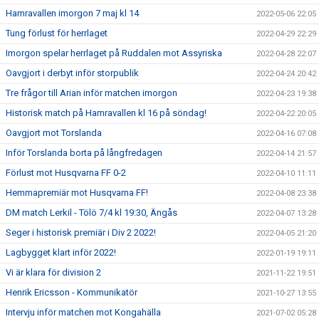
Hamravallen imorgon 7 maj kl 14
2022-05-06 22:05
Tung förlust för herrlaget
2022-04-29 22:29
Imorgon spelar herrlaget på Ruddalen mot Assyriska
2022-04-28 22:07
Oavgjort i derbyt inför storpublik
2022-04-24 20:42
Tre frågor till Arian inför matchen imorgon
2022-04-23 19:38
Historisk match på Hamravallen kl 16 på söndag!
2022-04-22 20:05
Oavgjort mot Torslanda
2022-04-16 07:08
Inför Torslanda borta på långfredagen
2022-04-14 21:57
Förlust mot Husqvarna FF 0-2
2022-04-10 11:11
Hemmapremiär mot Husqvarna FF!
2022-04-08 23:38
DM match Lerkil - Tölö 7/4 kl 19:30, Ängås
2022-04-07 13:28
Seger i historisk premiär i Div 2 2022!
2022-04-05 21:20
Lagbygget klart inför 2022!
2022-01-19 19:11
Vi är klara för division 2
2021-11-22 19:51
Henrik Ericsson - Kommunikatör
2021-10-27 13:55
Intervju inför matchen mot Kongahälla
2021-07-02 05:28