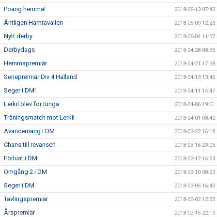
Poäng hemma!
2018-05-13 07:43
Äntligen Hamravallen
2018-05-09 12:26
Nytt derby
2018-05-04 11:37
Derbydags
2018-04-28 08:35
Hemmapremiär
2018-04-21 17:38
Seriepremiär Div 4 Halland
2018-04-13 13:46
Seger i DM!
2018-04-11 14:47
Lerkil blev för tunga
2018-04-06 19:01
Träningsmatch mot Lerkil
2018-04-01 08:42
Avancemang i DM
2018-03-22 16:18
Chans till revansch
2018-03-16 23:05
Förlust i DM
2018-03-12 16:54
Omgång 2 i DM
2018-03-10 08:29
Seger i DM
2018-03-05 16:43
Tävlingspremiär
2018-03-02 12:55
Årspremiär
2018-02-15 22:19