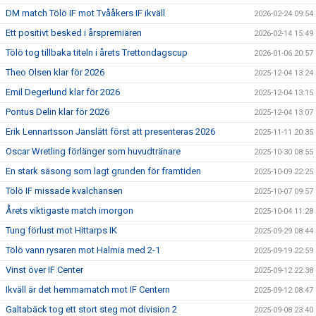
DM match Tölö IF mot Tvååkers IF ikväll
2026-02-24 09:54
Ett positivt besked i årspremiären
2026-02-14 15:49
Tölö tog tillbaka titeln i årets Trettondagscup
2026-01-06 20:57
Theo Olsen klar för 2026
2025-12-04 13:24
Emil Degerlund klar för 2026
2025-12-04 13:15
Pontus Delin klar för 2026
2025-12-04 13:07
Erik Lennartsson Janslätt först att presenteras 2026
2025-11-11 20:35
Oscar Wretling förlänger som huvudtränare
2025-10-30 08:55
En stark säsong som lagt grunden för framtiden
2025-10-09 22:25
Tölö IF missade kvalchansen
2025-10-07 09:57
Årets viktigaste match imorgon
2025-10-04 11:28
Tung förlust mot Hittarps IK
2025-09-29 08:44
Tölö vann rysaren mot Halmia med 2-1
2025-09-19 22:59
Vinst över IF Center
2025-09-12 22:38
Ikväll är det hemmamatch mot IF Centern
2025-09-12 08:47
Galtabäck tog ett stort steg mot division 2
2025-09-08 23:40