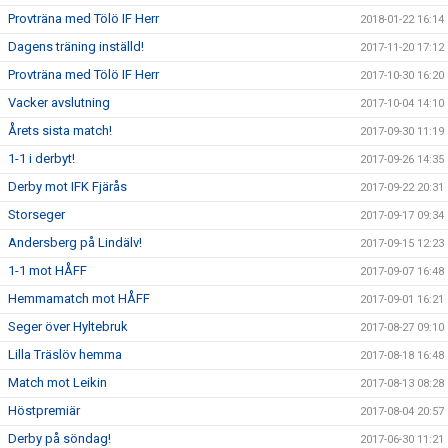
Provträna med Tölö IF Herr
2018-01-22 16:14
Dagens träning inställd!
2017-11-20 17:12
Provträna med Tölö IF Herr
2017-10-30 16:20
Vacker avslutning
2017-10-04 14:10
Årets sista match!
2017-09-30 11:19
1-1 i derbyt!
2017-09-26 14:35
Derby mot IFK Fjärås
2017-09-22 20:31
Storseger
2017-09-17 09:34
Andersberg på Lindälv!
2017-09-15 12:23
1-1 mot HÅFF
2017-09-07 16:48
Hemmamatch mot HÅFF
2017-09-01 16:21
Seger över Hyltebruk
2017-08-27 09:10
Lilla Träslöv hemma
2017-08-18 16:48
Match mot Leikin
2017-08-13 08:28
Höstpremiär
2017-08-04 20:57
Derby på söndag!
2017-06-30 11:21