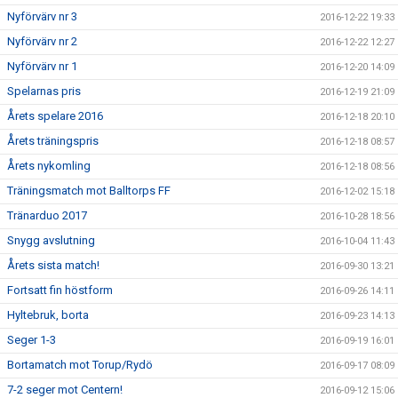
Nyförvärv nr 3
2016-12-22 19:33
Nyförvärv nr 2
2016-12-22 12:27
Nyförvärv nr 1
2016-12-20 14:09
Spelarnas pris
2016-12-19 21:09
Årets spelare 2016
2016-12-18 20:10
Årets träningspris
2016-12-18 08:57
Årets nykomling
2016-12-18 08:56
Träningsmatch mot Balltorps FF
2016-12-02 15:18
Tränarduo 2017
2016-10-28 18:56
Snygg avslutning
2016-10-04 11:43
Årets sista match!
2016-09-30 13:21
Fortsatt fin höstform
2016-09-26 14:11
Hyltebruk, borta
2016-09-23 14:13
Seger 1-3
2016-09-19 16:01
Bortamatch mot Torup/Rydö
2016-09-17 08:09
7-2 seger mot Centern!
2016-09-12 15:06