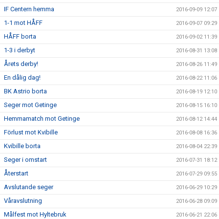
IF Centern hemma
2016-09-09 12:07
1-1 mot HÅFF
2016-09-07 09:29
HÅFF borta
2016-09-02 11:39
1-3 i derbyt
2016-08-31 13:08
Årets derby!
2016-08-26 11:49
En dålig dag!
2016-08-22 11:06
BK Astrio borta
2016-08-19 12:10
Seger mot Getinge
2016-08-15 16:10
Hemmamatch mot Getinge
2016-08-12 14:44
Förlust mot Kvibille
2016-08-08 16:36
Kvibille borta
2016-08-04 22:39
Seger i omstart
2016-07-31 18:12
Återstart
2016-07-29 09:55
Avslutande seger
2016-06-29 10:29
Våravslutning
2016-06-28 09:09
Målfest mot Hyltebruk
2016-06-21 22:06