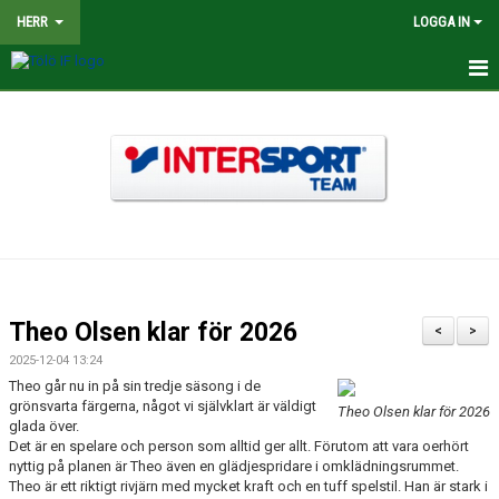
HERR
LOGGA IN
HEM
NYHETER
TRUPPEN
KALENDER
MATCHER
Theo Olsen klar för 2026
<
>
BILDGALLERI
2025-12-04 13:24
Theo går nu in på sin tredje säsong i de
DOKUMENT
grönsvarta färgerna, något vi självklart är väldigt
Theo Olsen klar för 2026
glada över.
Det är en spelare och person som alltid ger allt. Förutom att vara oerhört
KONTAKT
nyttig på planen är Theo även en glädjespridare i omklädningsrummet.
Theo är ett riktigt rivjärn med mycket kraft och en tuff spelstil. Han är stark i