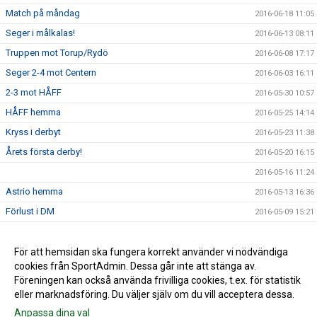
Match på måndag
2016-06-18 11:05
Seger i målkalas!
2016-06-13 08:11
Truppen mot Torup/Rydö
2016-06-08 17:17
Seger 2-4 mot Centern
2016-06-03 16:11
2-3 mot HÅFF
2016-05-30 10:57
HÅFF hemma
2016-05-25 14:14
Kryss i derbyt
2016-05-23 11:38
Årets första derby!
2016-05-20 16:15
2016-05-16 11:24
Astrio hemma
2016-05-13 16:36
Förlust i DM
2016-05-09 15:21
Seger mot Getinge
2016-05-09 13:06
Getinge borta
För att hemsidan ska fungera korrekt använder vi nödvändiga
2016-05-04 14:12
cookies från SportAdmin. Dessa går inte att stänga av.
Årets första seger!
2016-05-02 12:58
Föreningen kan också använda frivilliga cookies, t.ex. för statistik
eller marknadsföring. Du väljer själv om du vill acceptera dessa.
Anpassa dina val