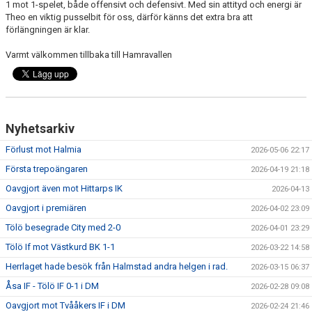
1 mot 1-spelet, både offensivt och defensivt. Med sin attityd och energi är
Theo en viktig pusselbit för oss, därför känns det extra bra att
förlängningen är klar.
Varmt välkommen tillbaka till Hamravallen
Nyhetsarkiv
Förlust mot Halmia
2026-05-06 22:17
Första trepoängaren
2026-04-19 21:18
Oavgjort även mot Hittarps IK
2026-04-13
Oavgjort i premiären
2026-04-02 23:09
Tölö besegrade City med 2-0
2026-04-01 23:29
Tölö If mot Västkurd BK 1-1
2026-03-22 14:58
Herrlaget hade besök från Halmstad andra helgen i rad.
2026-03-15 06:37
Åsa IF - Tölö IF 0-1 i DM
2026-02-28 09:08
Oavgjort mot Tvååkers IF i DM
2026-02-24 21:46