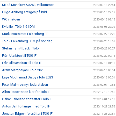
Miloš Marinkovi&#263; välkommen
2023-03-15 22:44
Hugo Ahlberg äntligen på bild
2023-03-15 22:12
WO i helgen
2023-03-13 08:15
Kvibille - Tölö 1-6 i DM
2023-03-05 22:02
Stark insats mot Falkenberg FF
2023-02-27 17:22
Tölö - Falkenberg i DM på söndag
2023-02-23 15:51
Stefan ny mittback i Tölö
2023-02-22 00:27
Från Utsikten till Tölö IF
2023-02-22 00:15
Från allsvenskan till Tölö IF
2023-02-16 01:13
Aram Margosyan i Tölö 2023
2023-02-16 00:14
Laye Mouhamad Diaby i Tölö 2023
2023-02-16 00:01
Peter Malmros ny i ledarstaben
2023-02-07 10:54
Albin Robertsson klar för Tölö IF
2022-12-10 10:42
Oskar Eskeland fortsätter i Tölö IF
2022-12-01 12:18
Anton Jarl förlänger med Tölö IF
2022-11-29 21:56
Jonatan Edgren fortsätter i Tölö IF
2022-11-25 20:51