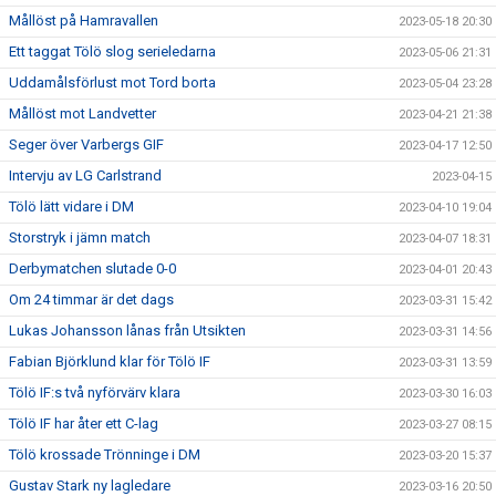
Mållöst på Hamravallen
2023-05-18 20:30
Ett taggat Tölö slog serieledarna
2023-05-06 21:31
Uddamålsförlust mot Tord borta
2023-05-04 23:28
Mållöst mot Landvetter
2023-04-21 21:38
Seger över Varbergs GIF
2023-04-17 12:50
Intervju av LG Carlstrand
2023-04-15
Tölö lätt vidare i DM
2023-04-10 19:04
Storstryk i jämn match
2023-04-07 18:31
Derbymatchen slutade 0-0
2023-04-01 20:43
Om 24 timmar är det dags
2023-03-31 15:42
Lukas Johansson lånas från Utsikten
2023-03-31 14:56
Fabian Björklund klar för Tölö IF
2023-03-31 13:59
Tölö IF:s två nyförvärv klara
2023-03-30 16:03
Tölö IF har åter ett C-lag
2023-03-27 08:15
Tölö krossade Trönninge i DM
2023-03-20 15:37
Gustav Stark ny lagledare
2023-03-16 20:50