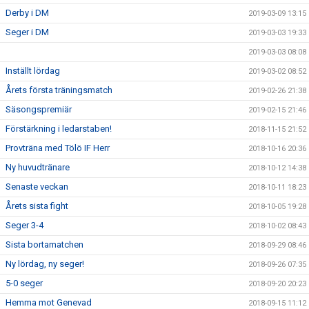
Derby i DM
2019-03-09 13:15
Seger i DM
2019-03-03 19:33
2019-03-03 08:08
Inställt lördag
2019-03-02 08:52
Årets första träningsmatch
2019-02-26 21:38
Säsongspremiär
2019-02-15 21:46
Förstärkning i ledarstaben!
2018-11-15 21:52
Provträna med Tölö IF Herr
2018-10-16 20:36
Ny huvudtränare
2018-10-12 14:38
Senaste veckan
2018-10-11 18:23
Årets sista fight
2018-10-05 19:28
Seger 3-4
2018-10-02 08:43
Sista bortamatchen
2018-09-29 08:46
Ny lördag, ny seger!
2018-09-26 07:35
5-0 seger
2018-09-20 20:23
Hemma mot Genevad
2018-09-15 11:12