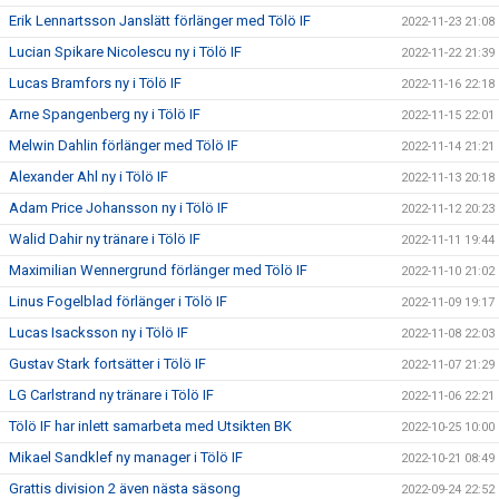
Erik Lennartsson Janslätt förlänger med Tölö IF
2022-11-23 21:08
Lucian Spikare Nicolescu ny i Tölö IF
2022-11-22 21:39
Lucas Bramfors ny i Tölö IF
2022-11-16 22:18
Arne Spangenberg ny i Tölö IF
2022-11-15 22:01
Melwin Dahlin förlänger med Tölö IF
2022-11-14 21:21
Alexander Ahl ny i Tölö IF
2022-11-13 20:18
Adam Price Johansson ny i Tölö IF
2022-11-12 20:23
Walid Dahir ny tränare i Tölö IF
2022-11-11 19:44
Maximilian Wennergrund förlänger med Tölö IF
2022-11-10 21:02
Linus Fogelblad förlänger i Tölö IF
2022-11-09 19:17
Lucas Isacksson ny i Tölö IF
2022-11-08 22:03
Gustav Stark fortsätter i Tölö IF
2022-11-07 21:29
LG Carlstrand ny tränare i Tölö IF
2022-11-06 22:21
Tölö IF har inlett samarbeta med Utsikten BK
2022-10-25 10:00
Mikael Sandklef ny manager i Tölö IF
2022-10-21 08:49
Grattis division 2 även nästa säsong
2022-09-24 22:52