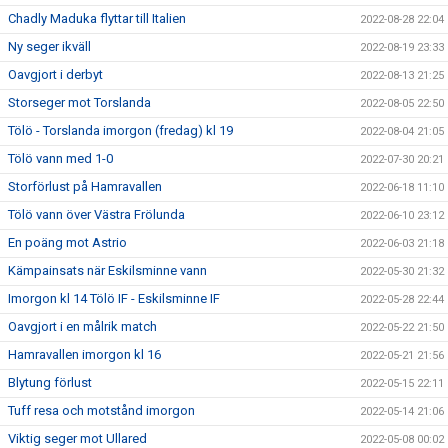
Chadly Maduka flyttar till Italien
2022-08-28 22:04
Ny seger ikväll
2022-08-19 23:33
Oavgjort i derbyt
2022-08-13 21:25
Storseger mot Torslanda
2022-08-05 22:50
Tölö - Torslanda imorgon (fredag) kl 19
2022-08-04 21:05
Tölö vann med 1-0
2022-07-30 20:21
Storförlust på Hamravallen
2022-06-18 11:10
Tölö vann över Västra Frölunda
2022-06-10 23:12
En poäng mot Astrio
2022-06-03 21:18
Kämpainsats när Eskilsminne vann
2022-05-30 21:32
Imorgon kl 14 Tölö IF - Eskilsminne IF
2022-05-28 22:44
Oavgjort i en målrik match
2022-05-22 21:50
Hamravallen imorgon kl 16
2022-05-21 21:56
Blytung förlust
2022-05-15 22:11
Tuff resa och motstånd imorgon
2022-05-14 21:06
Viktig seger mot Ullared
2022-05-08 00:02