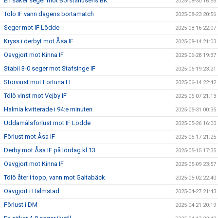
En säker seger mot Borstahusens BK
2025-08-30 16:56
Tölö IF vann dagens bortamatch
2025-08-23 20:56
Seger mot IF Lödde
2025-08-16 22:07
Kryss i derbyt mot Åsa IF
2025-08-14 21:03
Oavgjort mot Kinna IF
2025-06-28 19:37
Stabil 3-0 seger mot Stafsinge IF
2025-06-19 23:21
Storvinst mot Fortuna FF
2025-06-14 22:42
Tölö vinst mot Vejby IF
2025-06-07 21:13
Halmia kvitterade i 94:e minuten
2025-05-31 00:35
Uddamålsförlust mot IF Lödde
2025-05-26 16:00
Förlust mot Åsa IF
2025-05-17 21:25
Derby mot Åsa IF på lördag kl 13
2025-05-15 17:35
Oavgjort mot Kinna IF
2025-05-09 23:57
Tölö åter i topp, vann mot Galtabäck
2025-05-02 22:40
Oavgjort i Halmstad
2025-04-27 21:43
Förlust i DM
2025-04-21 20:19