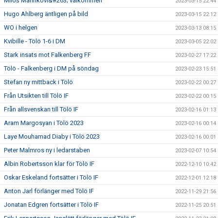
Miloš Marinkovi&#263; välkommen
2023-03-15 22:44
Hugo Ahlberg äntligen på bild
2023-03-15 22:12
WO i helgen
2023-03-13 08:15
Kvibille - Tölö 1-6 i DM
2023-03-05 22:02
Stark insats mot Falkenberg FF
2023-02-27 17:22
Tölö - Falkenberg i DM på söndag
2023-02-23 15:51
Stefan ny mittback i Tölö
2023-02-22 00:27
Från Utsikten till Tölö IF
2023-02-22 00:15
Från allsvenskan till Tölö IF
2023-02-16 01:13
Aram Margosyan i Tölö 2023
2023-02-16 00:14
Laye Mouhamad Diaby i Tölö 2023
2023-02-16 00:01
Peter Malmros ny i ledarstaben
2023-02-07 10:54
Albin Robertsson klar för Tölö IF
2022-12-10 10:42
Oskar Eskeland fortsätter i Tölö IF
2022-12-01 12:18
Anton Jarl förlänger med Tölö IF
2022-11-29 21:56
Jonatan Edgren fortsätter i Tölö IF
2022-11-25 20:51