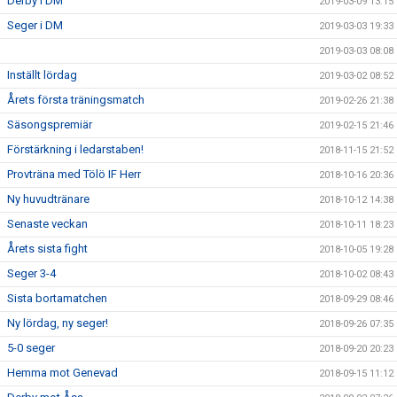
Derby i DM
2019-03-09 13:15
Seger i DM
2019-03-03 19:33
2019-03-03 08:08
Inställt lördag
2019-03-02 08:52
Årets första träningsmatch
2019-02-26 21:38
Säsongspremiär
2019-02-15 21:46
Förstärkning i ledarstaben!
2018-11-15 21:52
Provträna med Tölö IF Herr
2018-10-16 20:36
Ny huvudtränare
2018-10-12 14:38
Senaste veckan
2018-10-11 18:23
Årets sista fight
2018-10-05 19:28
Seger 3-4
2018-10-02 08:43
Sista bortamatchen
2018-09-29 08:46
Ny lördag, ny seger!
2018-09-26 07:35
5-0 seger
2018-09-20 20:23
Hemma mot Genevad
2018-09-15 11:12