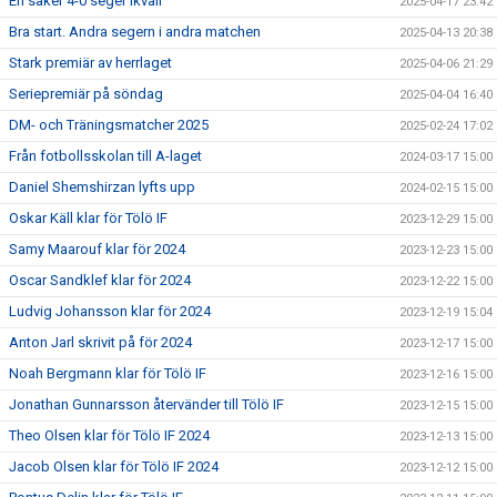
En säker 4-0 seger ikväll
2025-04-17 23:42
Bra start. Andra segern i andra matchen
2025-04-13 20:38
Stark premiär av herrlaget
2025-04-06 21:29
Seriepremiär på söndag
2025-04-04 16:40
DM- och Träningsmatcher 2025
2025-02-24 17:02
Från fotbollsskolan till A-laget
2024-03-17 15:00
Daniel Shemshirzan lyfts upp
2024-02-15 15:00
Oskar Käll klar för Tölö IF
2023-12-29 15:00
Samy Maarouf klar för 2024
2023-12-23 15:00
Oscar Sandklef klar för 2024
2023-12-22 15:00
Ludvig Johansson klar för 2024
2023-12-19 15:04
Anton Jarl skrivit på för 2024
2023-12-17 15:00
Noah Bergmann klar för Tölö IF
2023-12-16 15:00
Jonathan Gunnarsson återvänder till Tölö IF
2023-12-15 15:00
Theo Olsen klar för Tölö IF 2024
2023-12-13 15:00
Jacob Olsen klar för Tölö IF 2024
2023-12-12 15:00