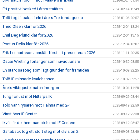
DM match Tölö IF mot Tvååkers IF ikväll
2026-02-24 09:54
Ett positivt besked i årspremiären
2026-02-14 15:49
Tölö tog tillbaka titeln i årets Trettondagscup
2026-01-06 20:57
Theo Olsen klar för 2026
2025-12-04 13:24
Emil Degerlund klar för 2026
2025-12-04 13:15
Pontus Delin klar för 2026
2025-12-04 13:07
Erik Lennartsson Janslätt först att presenteras 2026
2025-11-11 20:35
Oscar Wretling förlänger som huvudtränare
2025-10-30 08:55
En stark säsong som lagt grunden för framtiden
2025-10-09 22:25
Tölö IF missade kvalchansen
2025-10-07 09:57
Årets viktigaste match imorgon
2025-10-04 11:28
Tung förlust mot Hittarps IK
2025-09-29 08:44
Tölö vann rysaren mot Halmia med 2-1
2025-09-19 22:59
Vinst över IF Center
2025-09-12 22:38
Ikväll är det hemmamatch mot IF Centern
2025-09-12 08:47
Galtabäck tog ett stort steg mot division 2
2025-09-08 23:40