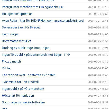
Intervju inför matchen mot Hestrafors
2021-06-24 08:14
Intervju inför matchen mot Hisingsbacka FC
2021-06-11 18:13
Äntligen seriepremiär!
2021-06-04 20:56
Avan Rekani klar för Tölö IF Herr som assisterande tränare!
2020-12-21 09:46
Serieseger även för B-laget
2020-09-30 19:39
Herr B-laget
2020-09-25 14:06
Bortamatch mot Alet
2020-09-25 13:59
Ändring av publikregel mot Böljan
2020-09-11 09:24
Ingen Tölöpublik på bortamatch mot Böljan 11/9
2020-09-10 19:19
Flyttad match
2020-09-06 10:30
Publik
2020-08-20 20:06
Lite rapport över uppstarten av hösten
2020-08-20 19:46
Tyst minut för Leif Lindvall
2020-07-30 15:13
Ingen publik på våra matcher!!
2020-07-27 18:56
Höststart för herrlagen
2020-07-27 18:45
Sommarpaus i seniorfotbollen
2020-07-04 19:37