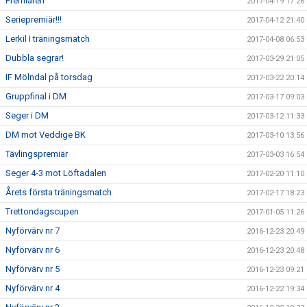
Premiären
2017-04-19 17:26
Seriepremiär!!!
2017-04-12 21:40
Lerkil I träningsmatch
2017-04-08 06:53
Dubbla segrar!
2017-03-29 21:05
IF Mölndal på torsdag
2017-03-22 20:14
Gruppfinal i DM
2017-03-17 09:03
Seger i DM
2017-03-12 11:33
DM mot Veddige BK
2017-03-10 13:56
Tävlingspremiär
2017-03-03 16:54
Seger 4-3 mot Löftadalen
2017-02-20 11:10
Årets första träningsmatch
2017-02-17 18:23
Trettondagscupen
2017-01-05 11:26
Nyförvärv nr 7
2016-12-23 20:49
Nyförvärv nr 6
2016-12-23 20:48
Nyförvärv nr 5
2016-12-23 09:21
Nyförvärv nr 4
2016-12-22 19:34