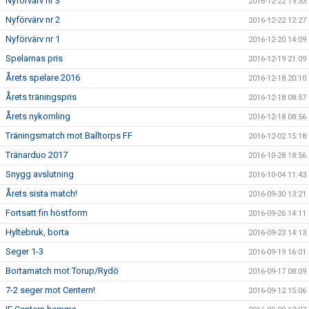
Nyförvärv nr 3
2016-12-22 19:33
Nyförvärv nr 2
2016-12-22 12:27
Nyförvärv nr 1
2016-12-20 14:09
Spelarnas pris
2016-12-19 21:09
Årets spelare 2016
2016-12-18 20:10
Årets träningspris
2016-12-18 08:57
Årets nykomling
2016-12-18 08:56
Träningsmatch mot Balltorps FF
2016-12-02 15:18
Tränarduo 2017
2016-10-28 18:56
Snygg avslutning
2016-10-04 11:43
Årets sista match!
2016-09-30 13:21
Fortsatt fin höstform
2016-09-26 14:11
Hyltebruk, borta
2016-09-23 14:13
Seger 1-3
2016-09-19 16:01
Bortamatch mot Torup/Rydö
2016-09-17 08:09
7-2 seger mot Centern!
2016-09-12 15:06