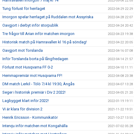
Hamravallen imorgon 7 maj kl 14
2022-05-06 22:05
Tung förlust för herrlaget
2022-04-29 22:29
Imorgon spelar herrlaget på Ruddalen mot Assyriska
2022-04-28 22:07
Oavgjort i derbyt inför storpublik
2022-04-24 20:42
Tre frågor till Arian inför matchen imorgon
2022-04-23 19:38
Historisk match på Hamravallen kl 16 på söndag!
2022-04-22 20:05
Oavgjort mot Torslanda
2022-04-16 07:08
Inför Torslanda borta på långfredagen
2022-04-14 21:57
Förlust mot Husqvarna FF 0-2
2022-04-10 11:11
Hemmapremiär mot Husqvarna FF!
2022-04-08 23:38
DM match Lerkil - Tölö 7/4 kl 19:30, Ängås
2022-04-07 13:28
Seger i historisk premiär i Div 2 2022!
2022-04-05 21:20
Lagbygget klart inför 2022!
2022-01-19 19:11
Vi är klara för division 2
2021-11-22 19:51
Henrik Ericsson - Kommunikatör
2021-10-27 13:55
Intervju inför matchen mot Kongahälla
2021-07-02 05:28