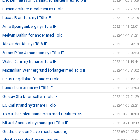
Erik Lennartsson Janslätt förlänger med Tölö IF
2022-11-23 21:08
Lucian Spikare Nicolescu ny i Tölö IF
2022-11-22 21:39
Lucas Bramfors ny i Tölö IF
2022-11-16 22:18
Arne Spangenberg ny i Tölö IF
2022-11-15 22:01
Melwin Dahlin förlänger med Tölö IF
2022-11-14 21:21
Alexander Ahl ny i Tölö IF
2022-11-13 20:18
Adam Price Johansson ny i Tölö IF
2022-11-12 20:23
Walid Dahir ny tränare i Tölö IF
2022-11-11 19:44
Maximilian Wennergrund förlänger med Tölö IF
2022-11-10 21:02
Linus Fogelblad förlänger i Tölö IF
2022-11-09 19:17
Lucas Isacksson ny i Tölö IF
2022-11-08 22:03
Gustav Stark fortsätter i Tölö IF
2022-11-07 21:29
LG Carlstrand ny tränare i Tölö IF
2022-11-06 22:21
Tölö IF har inlett samarbeta med Utsikten BK
2022-10-25 10:00
Mikael Sandklef ny manager i Tölö IF
2022-10-21 08:49
Grattis division 2 även nästa säsong
2022-09-24 22:52