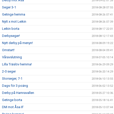
Derby mot Åsa
2018-09-02 07:26
Seger 3-1
2018-08-28 07:55
Getinge hemma
2018-08-26 07:41
Nytt x mot Leikin
2018-08-26 07:39
Leikin borta
2018-08-17 22:01
Derbyseger!
2018-08-12 17:43
Nytt derby på menyn!
2018-08-09 19:22
Omstart!
2018-08-04 09:41
Våravslutning
2018-07-05 10:14
Lilla Träslöv hemma!
2018-06-29 09:29
2-0 seger
2018-06-20 14:29
Storseger, 7-1
2018-06-10 13:55
Dags för 3 poäng
2018-06-02 13:52
Derby på Hamravallen
2018-05-27 10:36
Getinge borta
2018-05-18 16:41
DM mot Åsa IF
2018-05-13 07:44