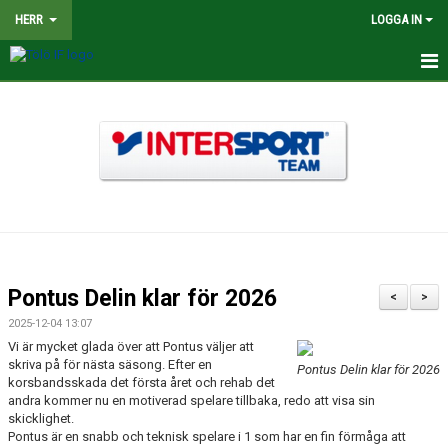
HERR
LOGGA IN
HEM
NYHETER
TRUPPEN
KALENDER
MATCHER
Pontus Delin klar för 2026
<
>
BILDGALLERI
2025-12-04 13:07
Vi är mycket glada över att Pontus väljer att
DOKUMENT
skriva på för nästa säsong. Efter en
Pontus Delin klar för 2026
korsbandsskada det första året och rehab det
andra kommer nu en motiverad spelare tillbaka, redo att visa sin
KONTAKT
skicklighet.
Pontus är en snabb och teknisk spelare i 1 som har en fin förmåga att