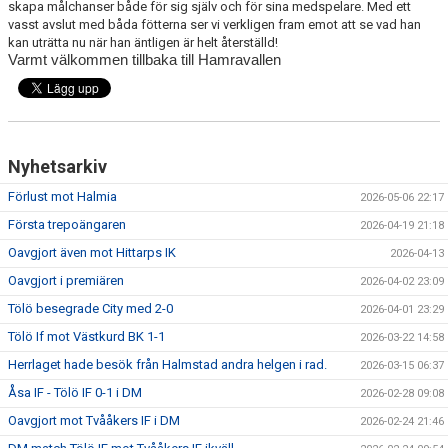
skapa målchanser både för sig själv och för sina medspelare. Med ett
vasst avslut med båda fötterna ser vi verkligen fram emot att se vad han
kan uträtta nu när han äntligen är helt återställd!
Varmt välkommen tillbaka till Hamravallen
Nyhetsarkiv
Förlust mot Halmia
2026-05-06 22:17
Första trepoängaren
2026-04-19 21:18
Oavgjort även mot Hittarps IK
2026-04-13
Oavgjort i premiären
2026-04-02 23:09
Tölö besegrade City med 2-0
2026-04-01 23:29
Tölö If mot Västkurd BK 1-1
2026-03-22 14:58
Herrlaget hade besök från Halmstad andra helgen i rad.
2026-03-15 06:37
Åsa IF - Tölö IF 0-1 i DM
2026-02-28 09:08
Oavgjort mot Tvååkers IF i DM
2026-02-24 21:46