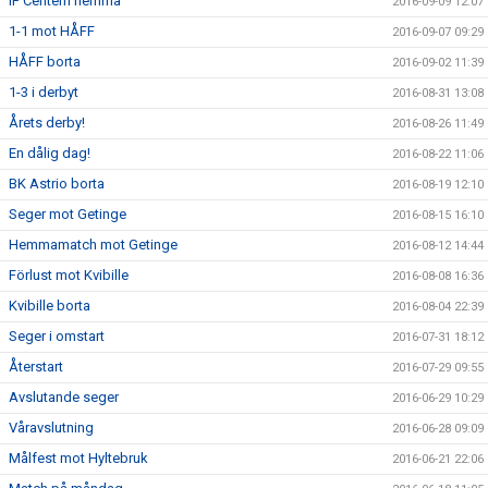
IF Centern hemma
2016-09-09 12:07
1-1 mot HÅFF
2016-09-07 09:29
HÅFF borta
2016-09-02 11:39
1-3 i derbyt
2016-08-31 13:08
Årets derby!
2016-08-26 11:49
En dålig dag!
2016-08-22 11:06
BK Astrio borta
2016-08-19 12:10
Seger mot Getinge
2016-08-15 16:10
Hemmamatch mot Getinge
2016-08-12 14:44
Förlust mot Kvibille
2016-08-08 16:36
Kvibille borta
2016-08-04 22:39
Seger i omstart
2016-07-31 18:12
Återstart
2016-07-29 09:55
Avslutande seger
2016-06-29 10:29
Våravslutning
2016-06-28 09:09
Målfest mot Hyltebruk
2016-06-21 22:06