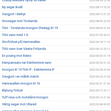
Chadly Maduka flyttar till Italien
2022-08-28 22:04
Ny seger ikväll
2022-08-19 23:33
Oavgjort i derbyt
2022-08-13 21:25
Storseger mot Torslanda
2022-08-05 22:50
Tölö - Torslanda imorgon (fredag) kl 19
2022-08-04 21:05
Tölö vann med 1-0
2022-07-30 20:21
Storförlust på Hamravallen
2022-06-18 11:10
Tölö vann över Västra Frölunda
2022-06-10 23:12
En poäng mot Astrio
2022-06-03 21:18
Kämpainsats när Eskilsminne vann
2022-05-30 21:32
Imorgon kl 14 Tölö IF - Eskilsminne IF
2022-05-28 22:44
Oavgjort i en målrik match
2022-05-22 21:50
Hamravallen imorgon kl 16
2022-05-21 21:56
Blytung förlust
2022-05-15 22:11
Tuff resa och motstånd imorgon
2022-05-14 21:06
Viktig seger mot Ullared
2022-05-08 00:02