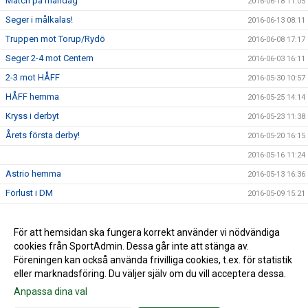
Match på måndag
2016-06-18 11:05
Seger i målkalas!
2016-06-13 08:11
Truppen mot Torup/Rydö
2016-06-08 17:17
Seger 2-4 mot Centern
2016-06-03 16:11
2-3 mot HÅFF
2016-05-30 10:57
HÅFF hemma
2016-05-25 14:14
Kryss i derbyt
2016-05-23 11:38
Årets första derby!
2016-05-20 16:15
2016-05-16 11:24
Astrio hemma
2016-05-13 16:36
Förlust i DM
2016-05-09 15:21
Seger mot Getinge
2016-05-09 13:06
Getinge borta
För att hemsidan ska fungera korrekt använder vi nödvändiga
2016-05-04 14:12
cookies från SportAdmin. Dessa går inte att stänga av.
Årets första seger!
2016-05-02 12:58
Föreningen kan också använda frivilliga cookies, t.ex. för statistik
eller marknadsföring. Du väljer själv om du vill acceptera dessa.
Anpassa dina val