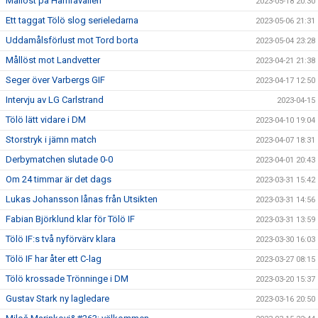
Mållöst på Hamravallen
2023-05-18 20:30
Ett taggat Tölö slog serieledarna
2023-05-06 21:31
Uddamålsförlust mot Tord borta
2023-05-04 23:28
Mållöst mot Landvetter
2023-04-21 21:38
Seger över Varbergs GIF
2023-04-17 12:50
Intervju av LG Carlstrand
2023-04-15
Tölö lätt vidare i DM
2023-04-10 19:04
Storstryk i jämn match
2023-04-07 18:31
Derbymatchen slutade 0-0
2023-04-01 20:43
Om 24 timmar är det dags
2023-03-31 15:42
Lukas Johansson lånas från Utsikten
2023-03-31 14:56
Fabian Björklund klar för Tölö IF
2023-03-31 13:59
Tölö IF:s två nyförvärv klara
2023-03-30 16:03
Tölö IF har åter ett C-lag
2023-03-27 08:15
Tölö krossade Trönninge i DM
2023-03-20 15:37
Gustav Stark ny lagledare
2023-03-16 20:50