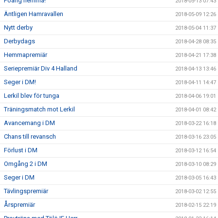
Poäng hemma!
2018-05-13 07:43
Äntligen Hamravallen
2018-05-09 12:26
Nytt derby
2018-05-04 11:37
Derbydags
2018-04-28 08:35
Hemmapremiär
2018-04-21 17:38
Seriepremiär Div 4 Halland
2018-04-13 13:46
Seger i DM!
2018-04-11 14:47
Lerkil blev för tunga
2018-04-06 19:01
Träningsmatch mot Lerkil
2018-04-01 08:42
Avancemang i DM
2018-03-22 16:18
Chans till revansch
2018-03-16 23:05
Förlust i DM
2018-03-12 16:54
Omgång 2 i DM
2018-03-10 08:29
Seger i DM
2018-03-05 16:43
Tävlingspremiär
2018-03-02 12:55
Årspremiär
2018-02-15 22:19