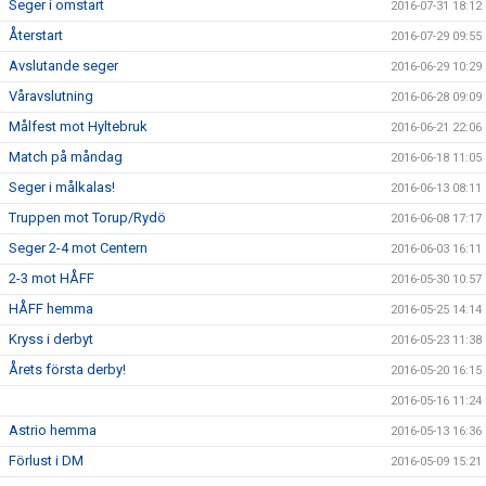
Seger i omstart
2016-07-31 18:12
Återstart
2016-07-29 09:55
Avslutande seger
2016-06-29 10:29
Våravslutning
2016-06-28 09:09
Målfest mot Hyltebruk
2016-06-21 22:06
Match på måndag
2016-06-18 11:05
Seger i målkalas!
2016-06-13 08:11
Truppen mot Torup/Rydö
2016-06-08 17:17
Seger 2-4 mot Centern
2016-06-03 16:11
2-3 mot HÅFF
2016-05-30 10:57
HÅFF hemma
2016-05-25 14:14
Kryss i derbyt
2016-05-23 11:38
Årets första derby!
2016-05-20 16:15
2016-05-16 11:24
Astrio hemma
2016-05-13 16:36
Förlust i DM
2016-05-09 15:21