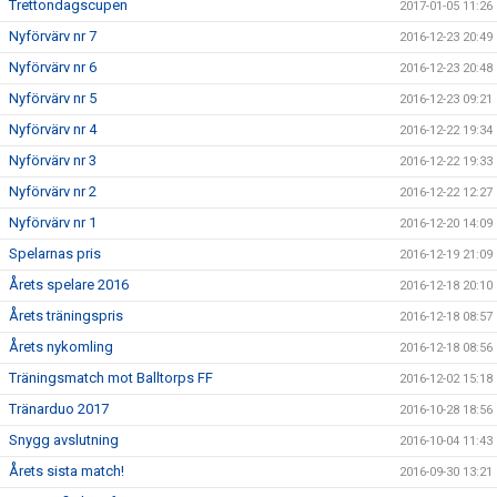
Trettondagscupen
2017-01-05 11:26
Nyförvärv nr 7
2016-12-23 20:49
Nyförvärv nr 6
2016-12-23 20:48
Nyförvärv nr 5
2016-12-23 09:21
Nyförvärv nr 4
2016-12-22 19:34
Nyförvärv nr 3
2016-12-22 19:33
Nyförvärv nr 2
2016-12-22 12:27
Nyförvärv nr 1
2016-12-20 14:09
Spelarnas pris
2016-12-19 21:09
Årets spelare 2016
2016-12-18 20:10
Årets träningspris
2016-12-18 08:57
Årets nykomling
2016-12-18 08:56
Träningsmatch mot Balltorps FF
2016-12-02 15:18
Tränarduo 2017
2016-10-28 18:56
Snygg avslutning
2016-10-04 11:43
Årets sista match!
2016-09-30 13:21