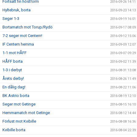
Fortsatt fin höstform
2016-09-26 14:11
Hyltebruk, borta
2016-09-23 14:13
Seger 1-3
2016-09-19 16:01
Bortamatch mot Torup/Rydö
2016-09-17 08:09
7-2 seger mot Centern!
2016-09-12 15:06
IF Centern hemma
2016-09-09 12:07
1-1 mot HÅFF
2016-09-07 09:29
HÅFF borta
2016-09-02 11:39
1-3 i derbyt
2016-08-31 13:08
Årets derby!
2016-08-26 11:49
En dålig dag!
2016-08-22 11:06
BK Astrio borta
2016-08-19 12:10
Seger mot Getinge
2016-08-15 16:10
Hemmamatch mot Getinge
2016-08-12 14:44
Förlust mot Kvibille
2016-08-08 16:36
Kvibille borta
2016-08-04 22:39