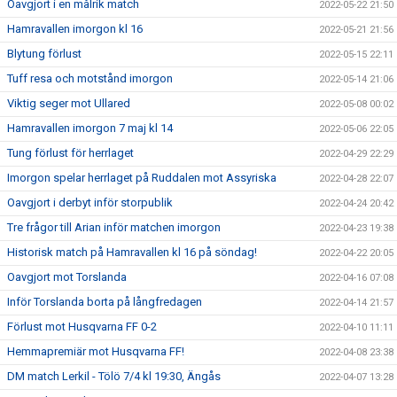
Oavgjort i en målrik match
2022-05-22 21:50
Hamravallen imorgon kl 16
2022-05-21 21:56
Blytung förlust
2022-05-15 22:11
Tuff resa och motstånd imorgon
2022-05-14 21:06
Viktig seger mot Ullared
2022-05-08 00:02
Hamravallen imorgon 7 maj kl 14
2022-05-06 22:05
Tung förlust för herrlaget
2022-04-29 22:29
Imorgon spelar herrlaget på Ruddalen mot Assyriska
2022-04-28 22:07
Oavgjort i derbyt inför storpublik
2022-04-24 20:42
Tre frågor till Arian inför matchen imorgon
2022-04-23 19:38
Historisk match på Hamravallen kl 16 på söndag!
2022-04-22 20:05
Oavgjort mot Torslanda
2022-04-16 07:08
Inför Torslanda borta på långfredagen
2022-04-14 21:57
Förlust mot Husqvarna FF 0-2
2022-04-10 11:11
Hemmapremiär mot Husqvarna FF!
2022-04-08 23:38
DM match Lerkil - Tölö 7/4 kl 19:30, Ängås
2022-04-07 13:28