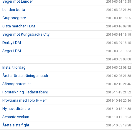
Seger mot Lunden
2019-03-24 13:25
Lunden borta
2019-03-22 21:39
Gruppsegrare
2019-03-18 15:55
Sista matchen i DM
2019-03-16 09:18
Seger mot Kungsbacka City
2019-03-14 19:18
Derby i DM
2019-03-09 13:15
Seger i DM
2019-03-03 19:33
2019-03-03 08:08
Inställt lördag
2019-03-02 08:52
Årets första träningsmatch
2019-02-26 21:38
Säsongspremiär
2019-02-15 21:46
Förstärkning i ledarstaben!
2018-11-15 21:52
Provträna med Tölö IF Herr
2018-10-16 20:36
Ny huvudtränare
2018-10-12 14:38
Senaste veckan
2018-10-11 18:23
Årets sista fight
2018-10-05 19:28