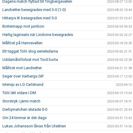
Dagens match flyttad till Tingbergsvallen
2023-08-27 13:00
Landvetter besegrades med 3-0 (1-0)
2023-08-20 18:44
Hittarps IK besegrades med 5-0
2023-07-29 23:47
Bottennapp mot jumbon
2023-06-04 00:33
Härlig laginsats när Lindome besegrades
2023-05-26 22:27
Mållöst på Hamravallen
2023-05-18 20:30
Ett taggat Tölö slog serieledarna
2023-05-06 21:31
Uddamålsförlust mot Tord borta
2023-05-04 23:28
Mållöst mot Landvetter
2023-04-21 21:38
Seger över Varbergs GIF
2023-04-17 12:50
Intervju av LG Carlstrand
2023-04-15
Tölö lätt vidare i DM
2023-04-10 19:04
Storstryk i jämn match
2023-04-07 18:31
Derbymatchen slutade 0-0
2023-04-01 20:43
Om 24 timmar är det dags
2023-03-31 15:42
Lukas Johansson lånas från Utsikten
2023-03-31 14:56