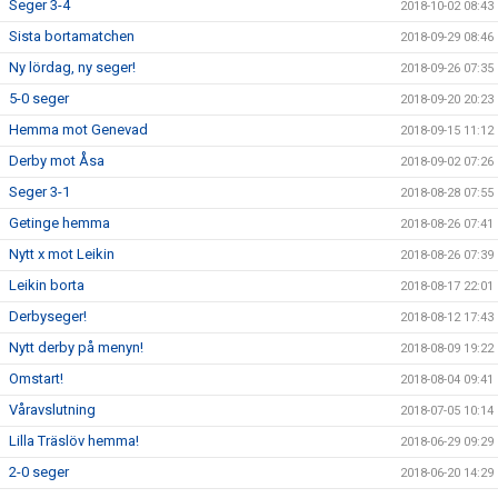
Seger 3-4
2018-10-02 08:43
Sista bortamatchen
2018-09-29 08:46
Ny lördag, ny seger!
2018-09-26 07:35
5-0 seger
2018-09-20 20:23
Hemma mot Genevad
2018-09-15 11:12
Derby mot Åsa
2018-09-02 07:26
Seger 3-1
2018-08-28 07:55
Getinge hemma
2018-08-26 07:41
Nytt x mot Leikin
2018-08-26 07:39
Leikin borta
2018-08-17 22:01
Derbyseger!
2018-08-12 17:43
Nytt derby på menyn!
2018-08-09 19:22
Omstart!
2018-08-04 09:41
Våravslutning
2018-07-05 10:14
Lilla Träslöv hemma!
2018-06-29 09:29
2-0 seger
2018-06-20 14:29