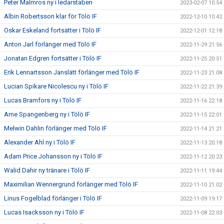
Peter Malmros ny i ledarstaben
2023-02-07 10:54
Albin Robertsson klar för Tölö IF
2022-12-10 10:42
Oskar Eskeland fortsätter i Tölö IF
2022-12-01 12:18
Anton Jarl förlänger med Tölö IF
2022-11-29 21:56
Jonatan Edgren fortsätter i Tölö IF
2022-11-25 20:51
Erik Lennartsson Janslätt förlänger med Tölö IF
2022-11-23 21:08
Lucian Spikare Nicolescu ny i Tölö IF
2022-11-22 21:39
Lucas Bramfors ny i Tölö IF
2022-11-16 22:18
Arne Spangenberg ny i Tölö IF
2022-11-15 22:01
Melwin Dahlin förlänger med Tölö IF
2022-11-14 21:21
Alexander Ahl ny i Tölö IF
2022-11-13 20:18
Adam Price Johansson ny i Tölö IF
2022-11-12 20:23
Walid Dahir ny tränare i Tölö IF
2022-11-11 19:44
Maximilian Wennergrund förlänger med Tölö IF
2022-11-10 21:02
Linus Fogelblad förlänger i Tölö IF
2022-11-09 19:17
Lucas Isacksson ny i Tölö IF
2022-11-08 22:03