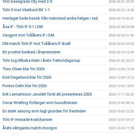
Tölö besegrade City med 2-0
2026-04-01 23:29
Tölö If mot Västkurd BK 1-1
2026-03-22 14:58
Herrlaget hade besök från Halmstad andra helgen i rad.
2026-03-15 06:37
Åsa IF - Tölö IF 0-1 i DM
2026-02-28 09:08
Oavgjort mot Tvååkers IF i DM
2026-02-24 21:46
DM match Tölö IF mot Tvååkers IF ikväll
2026-02-24 09:54
Ett positivt besked i årspremiären
2026-02-14 15:49
Tölö tog tillbaka titeln i årets Trettondagscup
2026-01-06 20:57
Theo Olsen klar för 2026
2025-12-04 13:24
Emil Degerlund klar för 2026
2025-12-04 13:15
Pontus Delin klar för 2026
2025-12-04 13:07
Erik Lennartsson Janslätt först att presenteras 2026
2025-11-11 20:35
Oscar Wretling förlänger som huvudtränare
2025-10-30 08:55
En stark säsong som lagt grunden för framtiden
2025-10-09 22:25
Tölö IF missade kvalchansen
2025-10-07 09:57
Årets viktigaste match imorgon
2025-10-04 11:28