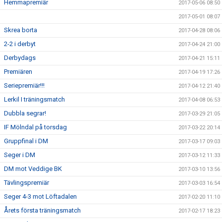
Hemmapremiär
2017-05-06 08:50
2017-05-01 08:07
Skrea borta
2017-04-28 08:06
2-2 i derbyt
2017-04-24 21:00
Derbydags
2017-04-21 15:11
Premiären
2017-04-19 17:26
Seriepremiär!!!
2017-04-12 21:40
Lerkil I träningsmatch
2017-04-08 06:53
Dubbla segrar!
2017-03-29 21:05
IF Mölndal på torsdag
2017-03-22 20:14
Gruppfinal i DM
2017-03-17 09:03
Seger i DM
2017-03-12 11:33
DM mot Veddige BK
2017-03-10 13:56
Tävlingspremiär
2017-03-03 16:54
Seger 4-3 mot Löftadalen
2017-02-20 11:10
Årets första träningsmatch
2017-02-17 18:23