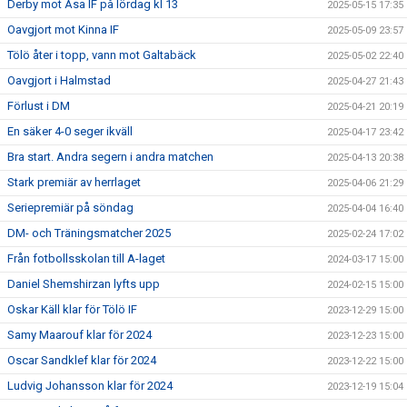
Derby mot Åsa IF på lördag kl 13
2025-05-15 17:35
Oavgjort mot Kinna IF
2025-05-09 23:57
Tölö åter i topp, vann mot Galtabäck
2025-05-02 22:40
Oavgjort i Halmstad
2025-04-27 21:43
Förlust i DM
2025-04-21 20:19
En säker 4-0 seger ikväll
2025-04-17 23:42
Bra start. Andra segern i andra matchen
2025-04-13 20:38
Stark premiär av herrlaget
2025-04-06 21:29
Seriepremiär på söndag
2025-04-04 16:40
DM- och Träningsmatcher 2025
2025-02-24 17:02
Från fotbollsskolan till A-laget
2024-03-17 15:00
Daniel Shemshirzan lyfts upp
2024-02-15 15:00
Oskar Käll klar för Tölö IF
2023-12-29 15:00
Samy Maarouf klar för 2024
2023-12-23 15:00
Oscar Sandklef klar för 2024
2023-12-22 15:00
Ludvig Johansson klar för 2024
2023-12-19 15:04