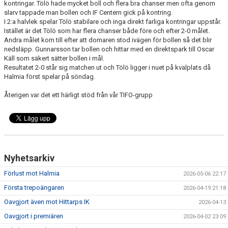
kontringar. Tölö hade mycket boll och flera bra chanser men ofta genom
slarv tappade man bollen och IF Centern gick på kontring.
I 2:a halvlek spelar Tölö stabilare och inga direkt farliga kontringar uppstår.
Istället är det Tölö som har flera chanser både före och efter 2-0 målet.
Andra målet kom till efter att domaren stod ivägen för bollen så det blir
nedsläpp. Gunnarsson tar bollen och hittar med en direktspark till Oscar
Käll som säkert sätter bollen i mål.
Resultatet 2-0 står sig matchen ut och Tölö ligger i nuet på kvalplats då
Halmia först spelar på söndag.
Återigen var det ett härligt stöd från vår TIFO-grupp
Nyhetsarkiv
Förlust mot Halmia
2026-05-06 22:17
Första trepoängaren
2026-04-19 21:18
Oavgjort även mot Hittarps IK
2026-04-13
Oavgjort i premiären
2026-04-02 23:09