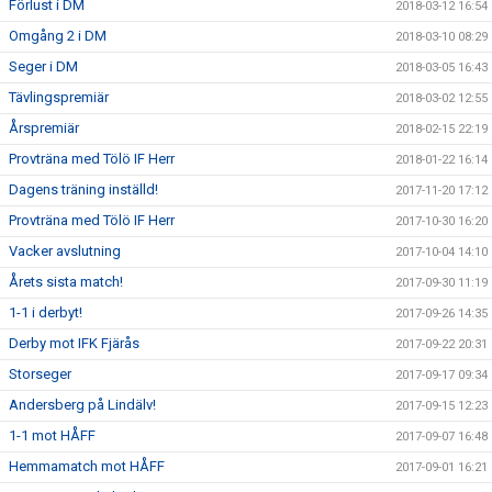
Förlust i DM
2018-03-12 16:54
Omgång 2 i DM
2018-03-10 08:29
Seger i DM
2018-03-05 16:43
Tävlingspremiär
2018-03-02 12:55
Årspremiär
2018-02-15 22:19
Provträna med Tölö IF Herr
2018-01-22 16:14
Dagens träning inställd!
2017-11-20 17:12
Provträna med Tölö IF Herr
2017-10-30 16:20
Vacker avslutning
2017-10-04 14:10
Årets sista match!
2017-09-30 11:19
1-1 i derbyt!
2017-09-26 14:35
Derby mot IFK Fjärås
2017-09-22 20:31
Storseger
2017-09-17 09:34
Andersberg på Lindälv!
2017-09-15 12:23
1-1 mot HÅFF
2017-09-07 16:48
Hemmamatch mot HÅFF
2017-09-01 16:21