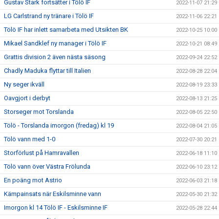
Gustav Stark fortsätter i Tölö IF
2022-11-07 21:29
LG Carlstrand ny tränare i Tölö IF
2022-11-06 22:21
Tölö IF har inlett samarbeta med Utsikten BK
2022-10-25 10:00
Mikael Sandklef ny manager i Tölö IF
2022-10-21 08:49
Grattis division 2 även nästa säsong
2022-09-24 22:52
Chadly Maduka flyttar till Italien
2022-08-28 22:04
Ny seger ikväll
2022-08-19 23:33
Oavgjort i derbyt
2022-08-13 21:25
Storseger mot Torslanda
2022-08-05 22:50
Tölö - Torslanda imorgon (fredag) kl 19
2022-08-04 21:05
Tölö vann med 1-0
2022-07-30 20:21
Storförlust på Hamravallen
2022-06-18 11:10
Tölö vann över Västra Frölunda
2022-06-10 23:12
En poäng mot Astrio
2022-06-03 21:18
Kämpainsats när Eskilsminne vann
2022-05-30 21:32
Imorgon kl 14 Tölö IF - Eskilsminne IF
2022-05-28 22:44