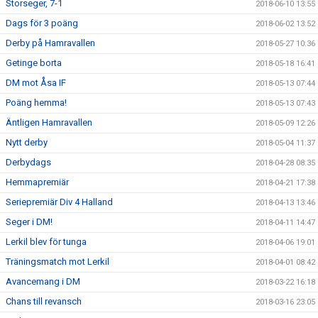
Storseger, 7-1
2018-06-10 13:55
Dags för 3 poäng
2018-06-02 13:52
Derby på Hamravallen
2018-05-27 10:36
Getinge borta
2018-05-18 16:41
DM mot Åsa IF
2018-05-13 07:44
Poäng hemma!
2018-05-13 07:43
Äntligen Hamravallen
2018-05-09 12:26
Nytt derby
2018-05-04 11:37
Derbydags
2018-04-28 08:35
Hemmapremiär
2018-04-21 17:38
Seriepremiär Div 4 Halland
2018-04-13 13:46
Seger i DM!
2018-04-11 14:47
Lerkil blev för tunga
2018-04-06 19:01
Träningsmatch mot Lerkil
2018-04-01 08:42
Avancemang i DM
2018-03-22 16:18
Chans till revansch
2018-03-16 23:05