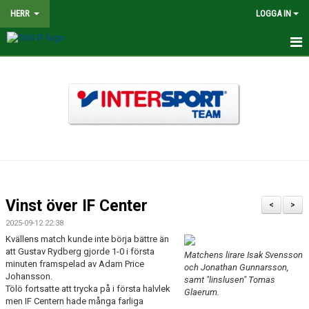
HERR
LOGGA IN
HEM
NYHETER
TRUPPEN
KALENDER
MATCHER
Vinst över IF Center
<
>
BILDGALLERI
2025-09-12 22:38
Kvällens match kunde inte börja bättre än
DOKUMENT
att Gustav Rydberg gjorde 1-0 i första
Matchens lirare Isak Svensson
minuten framspelad av Adam Price
och Jonathan Gunnarsson,
Johansson.
KONTAKT
samt "linslusen" Tomas
Tölö fortsatte att trycka på i första halvlek
Glaerum.
men IF Centern hade många farliga