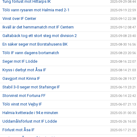
Tung förlust mot Hittarps IK
2025-09-29 08:44
Tölö vann rysaren mot Halmia med 2-1
2025-09-19 22:59
Vinst över IF Center
2025-09-12 22:38
Ikväll är det hemmamatch mot IF Centern
2025-09-12 08:47
Galtabäck tog ett stort steg mot division 2
2025-09-08 23:40
En säker seger mot Borstahusens BK
2025-08-30 16:56
Tölö IF vann dagens bortamatch
2025-08-23 20:56
Seger mot IF Lödde
2025-08-16 22:07
Kryss i derbyt mot Åsa IF
2025-08-14 21:03
Oavgjort mot Kinna IF
2025-06-28 19:37
Stabil 3-0 seger mot Stafsinge IF
2025-06-19 23:21
Storvinst mot Fortuna FF
2025-06-14 22:42
Tölö vinst mot Vejby IF
2025-06-07 21:13
Halmia kvitterade i 94:e minuten
2025-05-31 00:35
Uddamålsförlust mot IF Lödde
2025-05-26 16:00
Förlust mot Åsa IF
2025-05-17 21:25