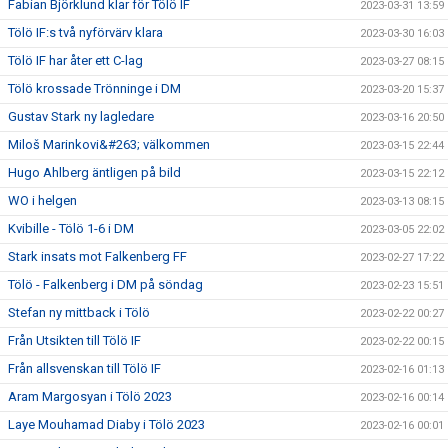
Fabian Björklund klar för Tölö IF
2023-03-31 13:59
Tölö IF:s två nyförvärv klara
2023-03-30 16:03
Tölö IF har åter ett C-lag
2023-03-27 08:15
Tölö krossade Trönninge i DM
2023-03-20 15:37
Gustav Stark ny lagledare
2023-03-16 20:50
Miloš Marinkovi&#263; välkommen
2023-03-15 22:44
Hugo Ahlberg äntligen på bild
2023-03-15 22:12
WO i helgen
2023-03-13 08:15
Kvibille - Tölö 1-6 i DM
2023-03-05 22:02
Stark insats mot Falkenberg FF
2023-02-27 17:22
Tölö - Falkenberg i DM på söndag
2023-02-23 15:51
Stefan ny mittback i Tölö
2023-02-22 00:27
Från Utsikten till Tölö IF
2023-02-22 00:15
Från allsvenskan till Tölö IF
2023-02-16 01:13
Aram Margosyan i Tölö 2023
2023-02-16 00:14
Laye Mouhamad Diaby i Tölö 2023
2023-02-16 00:01