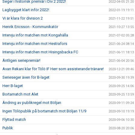
Seger i historisk premiär i Div 2 2022!
2022-04-05 21:20
Lagbygget klart inför 2022!
2022-01-19 19:11
Vi är klara för division 2
2021-11-22 19:51
Henrik Ericsson - Kommunikatör
2021-10-27 13:55
Intervju inför matchen mot Kongahälla
2021-07-02 05:28
Intervju inför matchen mot Hestrafors
2021-06-24 08:14
Intervju inför matchen mot Hisingsbacka FC
2021-06-11 18:13
Äntligen seriepremiär!
2021-06-04 20:56
Avan Rekani klar för Tölö IF Herr som assisterande tränare!
2020-12-21 09:46
Serieseger även för B-laget
2020-09-30 19:39
Herr B-laget
2020-09-25 14:06
Bortamatch mot Alet
2020-09-25 13:59
Ändring av publikregel mot Böljan
2020-09-11 09:24
Ingen Tölöpublik på bortamatch mot Böljan 11/9
2020-09-10 19:19
Flyttad match
2020-09-06 10:30
Publik
2020-08-20 20:06