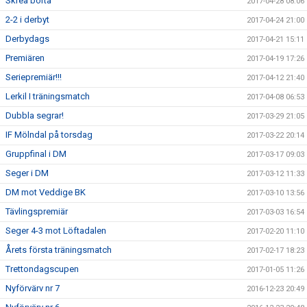
Skrea borta
2017-04-28 08:06
2-2 i derbyt
2017-04-24 21:00
Derbydags
2017-04-21 15:11
Premiären
2017-04-19 17:26
Seriepremiär!!!
2017-04-12 21:40
Lerkil I träningsmatch
2017-04-08 06:53
Dubbla segrar!
2017-03-29 21:05
IF Mölndal på torsdag
2017-03-22 20:14
Gruppfinal i DM
2017-03-17 09:03
Seger i DM
2017-03-12 11:33
DM mot Veddige BK
2017-03-10 13:56
Tävlingspremiär
2017-03-03 16:54
Seger 4-3 mot Löftadalen
2017-02-20 11:10
Årets första träningsmatch
2017-02-17 18:23
Trettondagscupen
2017-01-05 11:26
Nyförvärv nr 7
2016-12-23 20:49