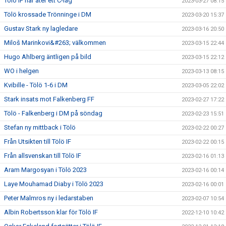
Tölö IF har åter ett C-lag
2023-03-27 08:15
Tölö krossade Trönninge i DM
2023-03-20 15:37
Gustav Stark ny lagledare
2023-03-16 20:50
Miloš Marinkovi&#263; välkommen
2023-03-15 22:44
Hugo Ahlberg äntligen på bild
2023-03-15 22:12
WO i helgen
2023-03-13 08:15
Kvibille - Tölö 1-6 i DM
2023-03-05 22:02
Stark insats mot Falkenberg FF
2023-02-27 17:22
Tölö - Falkenberg i DM på söndag
2023-02-23 15:51
Stefan ny mittback i Tölö
2023-02-22 00:27
Från Utsikten till Tölö IF
2023-02-22 00:15
Från allsvenskan till Tölö IF
2023-02-16 01:13
Aram Margosyan i Tölö 2023
2023-02-16 00:14
Laye Mouhamad Diaby i Tölö 2023
2023-02-16 00:01
Peter Malmros ny i ledarstaben
2023-02-07 10:54
Albin Robertsson klar för Tölö IF
2022-12-10 10:42