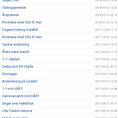
Seger i DM
2018-03-05 16:43
Tävlingspremiär
2018-03-02 12:55
Årspremiär
2018-02-15 22:19
Provträna med Tölö IF Herr
2018-01-22 16:14
Dagens träning inställd!
2017-11-20 17:12
Provträna med Tölö IF Herr
2017-10-30 16:20
Vacker avslutning
2017-10-04 14:10
Årets sista match!
2017-09-30 11:19
1-1 i derbyt!
2017-09-26 14:35
Derby mot IFK Fjärås
2017-09-22 20:31
Storseger
2017-09-17 09:34
Andersberg på Lindälv!
2017-09-15 12:23
1-1 mot HÅFF
2017-09-07 16:48
Hemmamatch mot HÅFF
2017-09-01 16:21
Seger över Hyltebruk
2017-08-27 09:10
Lilla Träslöv hemma
2017-08-18 16:48