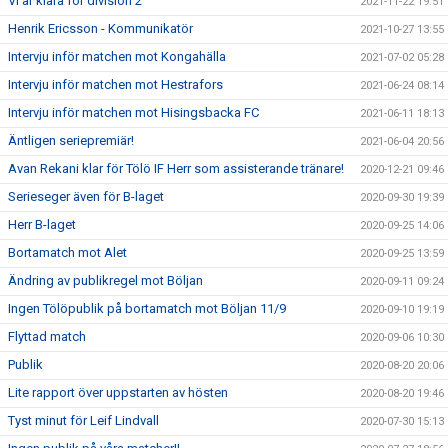
Vi är klara för division 2
2021-11-22 19:51
Henrik Ericsson - Kommunikatör
2021-10-27 13:55
Intervju inför matchen mot Kongahälla
2021-07-02 05:28
Intervju inför matchen mot Hestrafors
2021-06-24 08:14
Intervju inför matchen mot Hisingsbacka FC
2021-06-11 18:13
Äntligen seriepremiär!
2021-06-04 20:56
Avan Rekani klar för Tölö IF Herr som assisterande tränare!
2020-12-21 09:46
Serieseger även för B-laget
2020-09-30 19:39
Herr B-laget
2020-09-25 14:06
Bortamatch mot Alet
2020-09-25 13:59
Ändring av publikregel mot Böljan
2020-09-11 09:24
Ingen Tölöpublik på bortamatch mot Böljan 11/9
2020-09-10 19:19
Flyttad match
2020-09-06 10:30
Publik
2020-08-20 20:06
Lite rapport över uppstarten av hösten
2020-08-20 19:46
Tyst minut för Leif Lindvall
2020-07-30 15:13