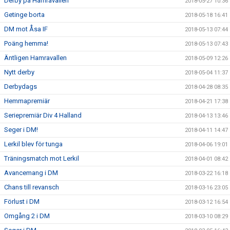
Derby på Hamravallen
2018-05-27 10:36
Getinge borta
2018-05-18 16:41
DM mot Åsa IF
2018-05-13 07:44
Poäng hemma!
2018-05-13 07:43
Äntligen Hamravallen
2018-05-09 12:26
Nytt derby
2018-05-04 11:37
Derbydags
2018-04-28 08:35
Hemmapremiär
2018-04-21 17:38
Seriepremiär Div 4 Halland
2018-04-13 13:46
Seger i DM!
2018-04-11 14:47
Lerkil blev för tunga
2018-04-06 19:01
Träningsmatch mot Lerkil
2018-04-01 08:42
Avancemang i DM
2018-03-22 16:18
Chans till revansch
2018-03-16 23:05
Förlust i DM
2018-03-12 16:54
Omgång 2 i DM
2018-03-10 08:29