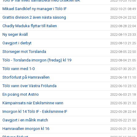
Tölö IF har inlett samarbeta med Utsikten BK
2022-10-25 10:00
Mikael Sandklef ny manager i Tölö IF
2022-10-21 08:49
Grattis division 2 även nästa säsong
2022-09-24 22:52
Chadly Maduka flyttar till Italien
2022-08-28 22:04
Ny seger ikväll
2022-08-19 23:33
Oavgjort i derbyt
2022-08-13 21:25
Storseger mot Torslanda
2022-08-05 22:50
Tölö - Torslanda imorgon (fredag) kl 19
2022-08-04 21:05
Tölö vann med 1-0
2022-07-30 20:21
Storförlust på Hamravallen
2022-06-18 11:10
Tölö vann över Västra Frölunda
2022-06-10 23:12
En poäng mot Astrio
2022-06-03 21:18
Kämpainsats när Eskilsminne vann
2022-05-30 21:32
Imorgon kl 14 Tölö IF - Eskilsminne IF
2022-05-28 22:44
Oavgjort i en målrik match
2022-05-22 21:50
Hamravallen imorgon kl 16
2022-05-21 21:56