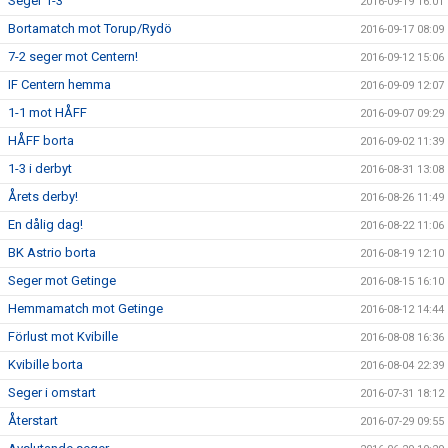
Seger 1-3
2016-09-19 16:01
Bortamatch mot Torup/Rydö
2016-09-17 08:09
7-2 seger mot Centern!
2016-09-12 15:06
IF Centern hemma
2016-09-09 12:07
1-1 mot HÅFF
2016-09-07 09:29
HÅFF borta
2016-09-02 11:39
1-3 i derbyt
2016-08-31 13:08
Årets derby!
2016-08-26 11:49
En dålig dag!
2016-08-22 11:06
BK Astrio borta
2016-08-19 12:10
Seger mot Getinge
2016-08-15 16:10
Hemmamatch mot Getinge
2016-08-12 14:44
Förlust mot Kvibille
2016-08-08 16:36
Kvibille borta
2016-08-04 22:39
Seger i omstart
2016-07-31 18:12
Återstart
2016-07-29 09:55