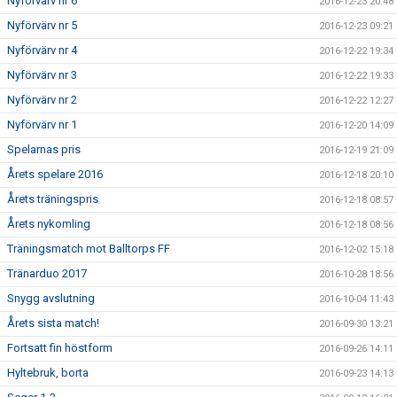
Nyförvärv nr 6
2016-12-23 20:48
Nyförvärv nr 5
2016-12-23 09:21
Nyförvärv nr 4
2016-12-22 19:34
Nyförvärv nr 3
2016-12-22 19:33
Nyförvärv nr 2
2016-12-22 12:27
Nyförvärv nr 1
2016-12-20 14:09
Spelarnas pris
2016-12-19 21:09
Årets spelare 2016
2016-12-18 20:10
Årets träningspris
2016-12-18 08:57
Årets nykomling
2016-12-18 08:56
Träningsmatch mot Balltorps FF
2016-12-02 15:18
Tränarduo 2017
2016-10-28 18:56
Snygg avslutning
2016-10-04 11:43
Årets sista match!
2016-09-30 13:21
Fortsatt fin höstform
2016-09-26 14:11
Hyltebruk, borta
2016-09-23 14:13