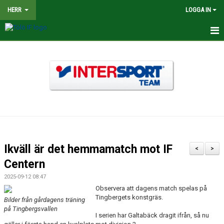
HERR
LOGGA IN
HEM
NYHETER
TRUPPEN
KALENDER
MATCHER
Ikväll är det hemmamatch mot IF
<
>
BILDGALLERI
Centern
2025-09-12 08:47
DOKUMENT
Observera att dagens match spelas på
Tingbergets konstgräs.
Bilder från gårdagens träning
KONTAKT
på Tingbergsvallen
I serien har Galtabäck dragit ifrån, så nu