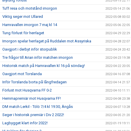
Blytung förlust
2022-05-15 22:11
Tuff resa och motstånd imorgon
2022-05-14 21:06
Viktig seger mot Ullared
2022-05-08 00:02
Hamravallen imorgon 7 maj kl 14
2022-05-06 22:05
Tung förlust för herrlaget
2022-04-29 22:29
Imorgon spelar herrlaget på Ruddalen mot Assyriska
2022-04-28 22:07
Oavgjort i derbyt inför storpublik
2022-04-24 20:42
Tre frågor till Arian inför matchen imorgon
2022-04-23 19:38
Historisk match på Hamravallen kl 16 på söndag!
2022-04-22 20:05
Oavgjort mot Torslanda
2022-04-16 07:08
Inför Torslanda borta på långfredagen
2022-04-14 21:57
Förlust mot Husqvarna FF 0-2
2022-04-10 11:11
Hemmapremiär mot Husqvarna FF!
2022-04-08 23:38
DM match Lerkil - Tölö 7/4 kl 19:30, Ängås
2022-04-07 13:28
Seger i historisk premiär i Div 2 2022!
2022-04-05 21:20
Lagbygget klart inför 2022!
2022-01-19 19:11