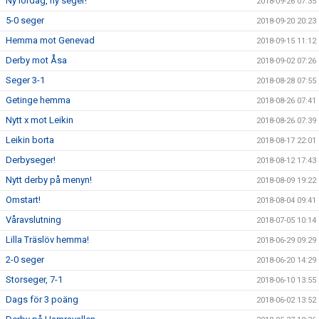
Ny lördag, ny seger!
2018-09-26 07:35
5-0 seger
2018-09-20 20:23
Hemma mot Genevad
2018-09-15 11:12
Derby mot Åsa
2018-09-02 07:26
Seger 3-1
2018-08-28 07:55
Getinge hemma
2018-08-26 07:41
Nytt x mot Leikin
2018-08-26 07:39
Leikin borta
2018-08-17 22:01
Derbyseger!
2018-08-12 17:43
Nytt derby på menyn!
2018-08-09 19:22
Omstart!
2018-08-04 09:41
Våravslutning
2018-07-05 10:14
Lilla Träslöv hemma!
2018-06-29 09:29
2-0 seger
2018-06-20 14:29
Storseger, 7-1
2018-06-10 13:55
Dags för 3 poäng
2018-06-02 13:52