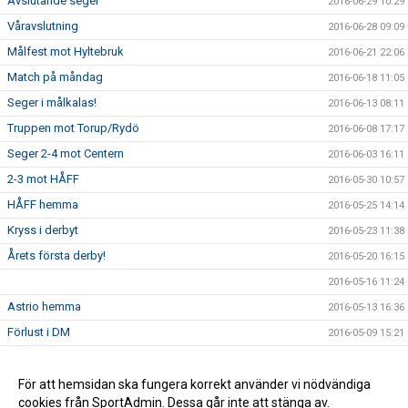
Avslutande seger
2016-06-29 10:29
Våravslutning
2016-06-28 09:09
Målfest mot Hyltebruk
2016-06-21 22:06
Match på måndag
2016-06-18 11:05
Seger i målkalas!
2016-06-13 08:11
Truppen mot Torup/Rydö
2016-06-08 17:17
Seger 2-4 mot Centern
2016-06-03 16:11
2-3 mot HÅFF
2016-05-30 10:57
HÅFF hemma
2016-05-25 14:14
Kryss i derbyt
2016-05-23 11:38
Årets första derby!
2016-05-20 16:15
2016-05-16 11:24
Astrio hemma
2016-05-13 16:36
Förlust i DM
2016-05-09 15:21
Seger mot Getinge
2016-05-09 13:06
Getinge borta
För att hemsidan ska fungera korrekt använder vi nödvändiga
2016-05-04 14:12
cookies från SportAdmin. Dessa går inte att stänga av.