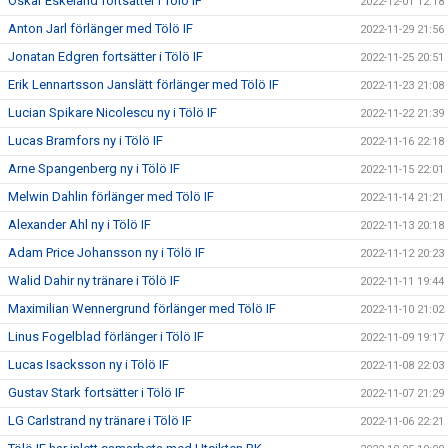
Oskar Eskeland fortsätter i Tölö IF
2022-12-01 12:18
Anton Jarl förlänger med Tölö IF
2022-11-29 21:56
Jonatan Edgren fortsätter i Tölö IF
2022-11-25 20:51
Erik Lennartsson Janslätt förlänger med Tölö IF
2022-11-23 21:08
Lucian Spikare Nicolescu ny i Tölö IF
2022-11-22 21:39
Lucas Bramfors ny i Tölö IF
2022-11-16 22:18
Arne Spangenberg ny i Tölö IF
2022-11-15 22:01
Melwin Dahlin förlänger med Tölö IF
2022-11-14 21:21
Alexander Ahl ny i Tölö IF
2022-11-13 20:18
Adam Price Johansson ny i Tölö IF
2022-11-12 20:23
Walid Dahir ny tränare i Tölö IF
2022-11-11 19:44
Maximilian Wennergrund förlänger med Tölö IF
2022-11-10 21:02
Linus Fogelblad förlänger i Tölö IF
2022-11-09 19:17
Lucas Isacksson ny i Tölö IF
2022-11-08 22:03
Gustav Stark fortsätter i Tölö IF
2022-11-07 21:29
LG Carlstrand ny tränare i Tölö IF
2022-11-06 22:21