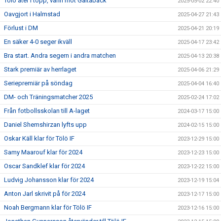
Tölö åter i topp, vann mot Galtabäck
2025-05-02 22:40
Oavgjort i Halmstad
2025-04-27 21:43
Förlust i DM
2025-04-21 20:19
En säker 4-0 seger ikväll
2025-04-17 23:42
Bra start. Andra segern i andra matchen
2025-04-13 20:38
Stark premiär av herrlaget
2025-04-06 21:29
Seriepremiär på söndag
2025-04-04 16:40
DM- och Träningsmatcher 2025
2025-02-24 17:02
Från fotbollsskolan till A-laget
2024-03-17 15:00
Daniel Shemshirzan lyfts upp
2024-02-15 15:00
Oskar Käll klar för Tölö IF
2023-12-29 15:00
Samy Maarouf klar för 2024
2023-12-23 15:00
Oscar Sandklef klar för 2024
2023-12-22 15:00
Ludvig Johansson klar för 2024
2023-12-19 15:04
Anton Jarl skrivit på för 2024
2023-12-17 15:00
Noah Bergmann klar för Tölö IF
2023-12-16 15:00