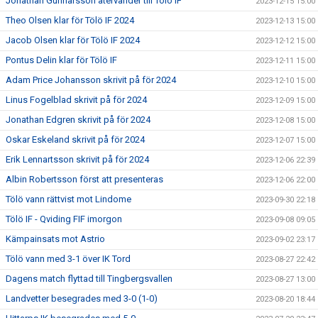
Jonathan Gunnarsson återvänder till Tölö IF
2023-12-15 15:00
Theo Olsen klar för Tölö IF 2024
2023-12-13 15:00
Jacob Olsen klar för Tölö IF 2024
2023-12-12 15:00
Pontus Delin klar för Tölö IF
2023-12-11 15:00
Adam Price Johansson skrivit på för 2024
2023-12-10 15:00
Linus Fogelblad skrivit på för 2024
2023-12-09 15:00
Jonathan Edgren skrivit på för 2024
2023-12-08 15:00
Oskar Eskeland skrivit på för 2024
2023-12-07 15:00
Erik Lennartsson skrivit på för 2024
2023-12-06 22:39
Albin Robertsson först att presenteras
2023-12-06 22:00
Tölö vann rättvist mot Lindome
2023-09-30 22:18
Tölö IF - Qviding FIF imorgon
2023-09-08 09:05
Kämpainsats mot Astrio
2023-09-02 23:17
Tölö vann med 3-1 över IK Tord
2023-08-27 22:42
Dagens match flyttad till Tingbergsvallen
2023-08-27 13:00
Landvetter besegrades med 3-0 (1-0)
2023-08-20 18:44