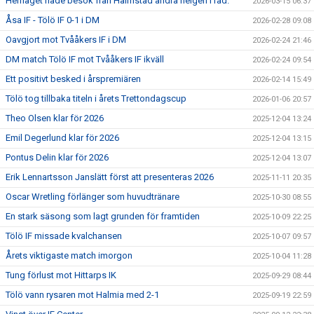
Herrlaget hade besök från Halmstad andra helgen i rad.
2026-03-15 06:37
Åsa IF - Tölö IF 0-1 i DM
2026-02-28 09:08
Oavgjort mot Tvååkers IF i DM
2026-02-24 21:46
DM match Tölö IF mot Tvååkers IF ikväll
2026-02-24 09:54
Ett positivt besked i årspremiären
2026-02-14 15:49
Tölö tog tillbaka titeln i årets Trettondagscup
2026-01-06 20:57
Theo Olsen klar för 2026
2025-12-04 13:24
Emil Degerlund klar för 2026
2025-12-04 13:15
Pontus Delin klar för 2026
2025-12-04 13:07
Erik Lennartsson Janslätt först att presenteras 2026
2025-11-11 20:35
Oscar Wretling förlänger som huvudtränare
2025-10-30 08:55
En stark säsong som lagt grunden för framtiden
2025-10-09 22:25
Tölö IF missade kvalchansen
2025-10-07 09:57
Årets viktigaste match imorgon
2025-10-04 11:28
Tung förlust mot Hittarps IK
2025-09-29 08:44
Tölö vann rysaren mot Halmia med 2-1
2025-09-19 22:59