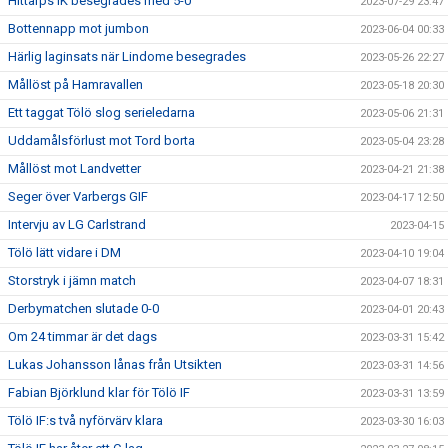
Hittarps IK besegrades med 5-0
2023-07-29 23:47
Bottennapp mot jumbon
2023-06-04 00:33
Härlig laginsats när Lindome besegrades
2023-05-26 22:27
Mållöst på Hamravallen
2023-05-18 20:30
Ett taggat Tölö slog serieledarna
2023-05-06 21:31
Uddamålsförlust mot Tord borta
2023-05-04 23:28
Mållöst mot Landvetter
2023-04-21 21:38
Seger över Varbergs GIF
2023-04-17 12:50
Intervju av LG Carlstrand
2023-04-15
Tölö lätt vidare i DM
2023-04-10 19:04
Storstryk i jämn match
2023-04-07 18:31
Derbymatchen slutade 0-0
2023-04-01 20:43
Om 24 timmar är det dags
2023-03-31 15:42
Lukas Johansson lånas från Utsikten
2023-03-31 14:56
Fabian Björklund klar för Tölö IF
2023-03-31 13:59
Tölö IF:s två nyförvärv klara
2023-03-30 16:03