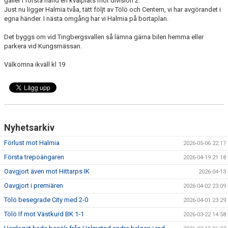
gäller i första hand en kvalplats mot division 2.
Just nu ligger Halmia tvåa, tätt följt av Tölö och Centern, vi har avgörandet i
egna händer. I nästa omgång har vi Halmia på bortaplan.
Det byggs om vid Tingbergsvallen så lämna gärna bilen hemma eller
parkera vid Kungsmässan.
Välkomna ikväll kl 19
Nyhetsarkiv
Förlust mot Halmia
2026-05-06 22:17
Första trepoängaren
2026-04-19 21:18
Oavgjort även mot Hittarps IK
2026-04-13
Oavgjort i premiären
2026-04-02 23:09
Tölö besegrade City med 2-0
2026-04-01 23:29
Tölö If mot Västkurd BK 1-1
2026-03-22 14:58