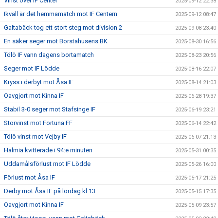
Vinst över IF Center
2025-09-12 22:38
Ikväll är det hemmamatch mot IF Centern
2025-09-12 08:47
Galtabäck tog ett stort steg mot division 2
2025-09-08 23:40
En säker seger mot Borstahusens BK
2025-08-30 16:56
Tölö IF vann dagens bortamatch
2025-08-23 20:56
Seger mot IF Lödde
2025-08-16 22:07
Kryss i derbyt mot Åsa IF
2025-08-14 21:03
Oavgjort mot Kinna IF
2025-06-28 19:37
Stabil 3-0 seger mot Stafsinge IF
2025-06-19 23:21
Storvinst mot Fortuna FF
2025-06-14 22:42
Tölö vinst mot Vejby IF
2025-06-07 21:13
Halmia kvitterade i 94:e minuten
2025-05-31 00:35
Uddamålsförlust mot IF Lödde
2025-05-26 16:00
Förlust mot Åsa IF
2025-05-17 21:25
Derby mot Åsa IF på lördag kl 13
2025-05-15 17:35
Oavgjort mot Kinna IF
2025-05-09 23:57