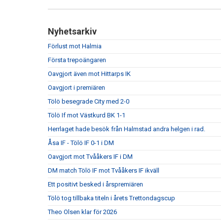
Nyhetsarkiv
Förlust mot Halmia
Första trepoängaren
Oavgjort även mot Hittarps IK
Oavgjort i premiären
Tölö besegrade City med 2-0
Tölö If mot Västkurd BK 1-1
Herrlaget hade besök från Halmstad andra helgen i rad.
Åsa IF - Tölö IF 0-1 i DM
Oavgjort mot Tvååkers IF i DM
DM match Tölö IF mot Tvååkers IF ikväll
Ett positivt besked i årspremiären
Tölö tog tillbaka titeln i årets Trettondagscup
Theo Olsen klar för 2026