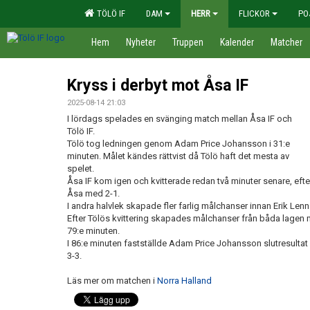
TÖLÖ IF
DAM
HERR
FLICKOR
PO
Hem
Nyheter
Truppen
Kalender
Matcher
Kryss i derbyt mot Åsa IF
2025-08-14 21:03
I lördags spelades en svänging match mellan Åsa IF och
Tölö IF.
Tölö tog ledningen genom Adam Price Johansson i 31:e
minuten. Målet kändes rättvist då Tölö haft det mesta av
spelet.
Åsa IF kom igen och kvitterade redan två minuter senare, efter 
Åsa med 2-1.
I andra halvlek skapade fler farlig målchanser innan Erik Lenn
Efter Tölös kvittering skapades målchanser från båda lagen 
79:e minuten.
I 86:e minuten fastställde Adam Price Johansson slutresultat 
3-3.
Läs mer om matchen i
Norra Halland