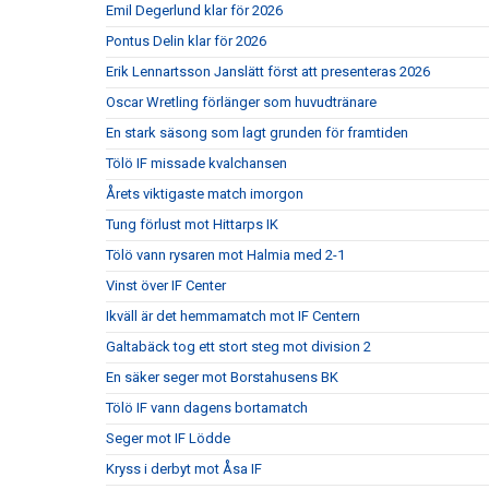
Emil Degerlund klar för 2026
Pontus Delin klar för 2026
Erik Lennartsson Janslätt först att presenteras 2026
Oscar Wretling förlänger som huvudtränare
En stark säsong som lagt grunden för framtiden
Tölö IF missade kvalchansen
Årets viktigaste match imorgon
Tung förlust mot Hittarps IK
Tölö vann rysaren mot Halmia med 2-1
Vinst över IF Center
Ikväll är det hemmamatch mot IF Centern
Galtabäck tog ett stort steg mot division 2
En säker seger mot Borstahusens BK
Tölö IF vann dagens bortamatch
Seger mot IF Lödde
Kryss i derbyt mot Åsa IF