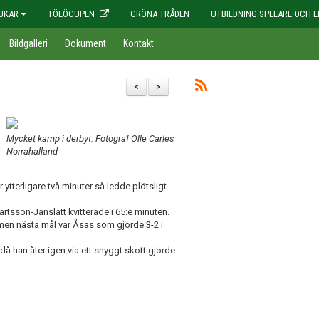
JKAR
TÖLÖCUPEN
GRÖNA TRÅDEN
UTBILDNING SPELARE OCH L
Bildgalleri
Dokument
Kontakt
<
>
Mycket kamp i derbyt. Fotograf Olle Carles
Norrahalland
ytterligare två minuter så ledde plötsligt
artsson-Janslätt kvitterade i 65:e minuten.
men nästa mål var Åsas som gjorde 3-2 i
då han åter igen via ett snyggt skott gjorde