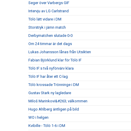
Seger över Varbergs GIF
Intervju av LG Carlstrand
Tölö lätt vidare i DM
Storstryk i jämn match
Derbymatchen slutade 0-0
Om 24 timmar är det dags
Lukas Johansson lånas från Utsikten
Fabian Björklund klar för Tölö IF
Tölö IF:s två nyförvärv klara
Tölö IF har åter ett C-lag
Tölö krossade Trönninge i DM
Gustav Stark ny lagledare
Miloš Marinkovi&#263; välkommen
Hugo Ahlberg äntligen på bild
WO i helgen
Kvibille - Tölö 1-6 i DM