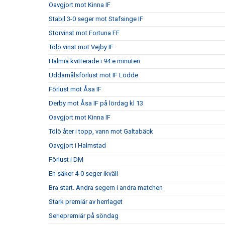
Oavgjort mot Kinna IF
Stabil 3-0 seger mot Stafsinge IF
Storvinst mot Fortuna FF
Tölö vinst mot Vejby IF
Halmia kvitterade i 94:e minuten
Uddamålsförlust mot IF Lödde
Förlust mot Åsa IF
Derby mot Åsa IF på lördag kl 13
Oavgjort mot Kinna IF
Tölö åter i topp, vann mot Galtabäck
Oavgjort i Halmstad
Förlust i DM
En säker 4-0 seger ikväll
Bra start. Andra segern i andra matchen
Stark premiär av herrlaget
Seriepremiär på söndag