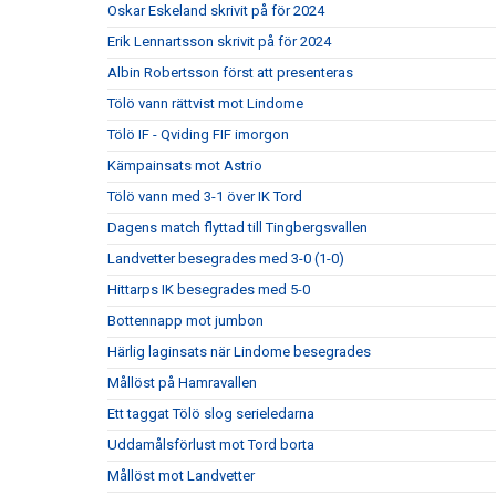
Oskar Eskeland skrivit på för 2024
Erik Lennartsson skrivit på för 2024
Albin Robertsson först att presenteras
Tölö vann rättvist mot Lindome
Tölö IF - Qviding FIF imorgon
Kämpainsats mot Astrio
Tölö vann med 3-1 över IK Tord
Dagens match flyttad till Tingbergsvallen
Landvetter besegrades med 3-0 (1-0)
Hittarps IK besegrades med 5-0
Bottennapp mot jumbon
Härlig laginsats när Lindome besegrades
Mållöst på Hamravallen
Ett taggat Tölö slog serieledarna
Uddamålsförlust mot Tord borta
Mållöst mot Landvetter