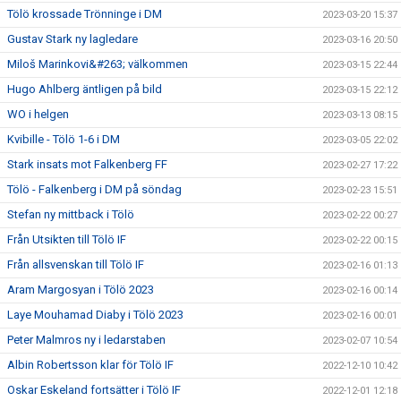
Tölö krossade Trönninge i DM
2023-03-20 15:37
Gustav Stark ny lagledare
2023-03-16 20:50
Miloš Marinkovi&#263; välkommen
2023-03-15 22:44
Hugo Ahlberg äntligen på bild
2023-03-15 22:12
WO i helgen
2023-03-13 08:15
Kvibille - Tölö 1-6 i DM
2023-03-05 22:02
Stark insats mot Falkenberg FF
2023-02-27 17:22
Tölö - Falkenberg i DM på söndag
2023-02-23 15:51
Stefan ny mittback i Tölö
2023-02-22 00:27
Från Utsikten till Tölö IF
2023-02-22 00:15
Från allsvenskan till Tölö IF
2023-02-16 01:13
Aram Margosyan i Tölö 2023
2023-02-16 00:14
Laye Mouhamad Diaby i Tölö 2023
2023-02-16 00:01
Peter Malmros ny i ledarstaben
2023-02-07 10:54
Albin Robertsson klar för Tölö IF
2022-12-10 10:42
Oskar Eskeland fortsätter i Tölö IF
2022-12-01 12:18