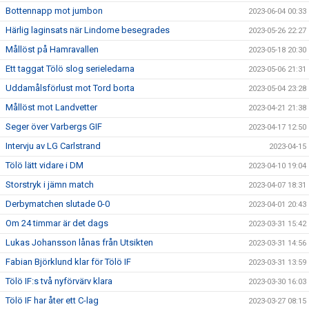
Bottennapp mot jumbon
2023-06-04 00:33
Härlig laginsats när Lindome besegrades
2023-05-26 22:27
Mållöst på Hamravallen
2023-05-18 20:30
Ett taggat Tölö slog serieledarna
2023-05-06 21:31
Uddamålsförlust mot Tord borta
2023-05-04 23:28
Mållöst mot Landvetter
2023-04-21 21:38
Seger över Varbergs GIF
2023-04-17 12:50
Intervju av LG Carlstrand
2023-04-15
Tölö lätt vidare i DM
2023-04-10 19:04
Storstryk i jämn match
2023-04-07 18:31
Derbymatchen slutade 0-0
2023-04-01 20:43
Om 24 timmar är det dags
2023-03-31 15:42
Lukas Johansson lånas från Utsikten
2023-03-31 14:56
Fabian Björklund klar för Tölö IF
2023-03-31 13:59
Tölö IF:s två nyförvärv klara
2023-03-30 16:03
Tölö IF har åter ett C-lag
2023-03-27 08:15