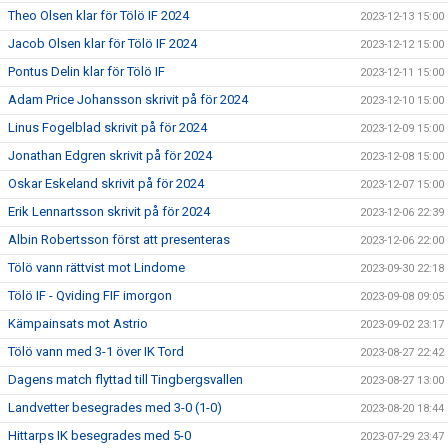
Theo Olsen klar för Tölö IF 2024
2023-12-13 15:00
Jacob Olsen klar för Tölö IF 2024
2023-12-12 15:00
Pontus Delin klar för Tölö IF
2023-12-11 15:00
Adam Price Johansson skrivit på för 2024
2023-12-10 15:00
Linus Fogelblad skrivit på för 2024
2023-12-09 15:00
Jonathan Edgren skrivit på för 2024
2023-12-08 15:00
Oskar Eskeland skrivit på för 2024
2023-12-07 15:00
Erik Lennartsson skrivit på för 2024
2023-12-06 22:39
Albin Robertsson först att presenteras
2023-12-06 22:00
Tölö vann rättvist mot Lindome
2023-09-30 22:18
Tölö IF - Qviding FIF imorgon
2023-09-08 09:05
Kämpainsats mot Astrio
2023-09-02 23:17
Tölö vann med 3-1 över IK Tord
2023-08-27 22:42
Dagens match flyttad till Tingbergsvallen
2023-08-27 13:00
Landvetter besegrades med 3-0 (1-0)
2023-08-20 18:44
Hittarps IK besegrades med 5-0
2023-07-29 23:47