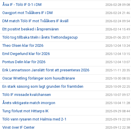
Åsa IF - Tölö IF 0-1 i DM
2026-02-28 09:08
Oavgjort mot Tvååkers IF i DM
2026-02-24 21:46
DM match Tölö IF mot Tvååkers IF ikväll
2026-02-24 09:54
Ett positivt besked i årspremiären
2026-02-14 15:49
Tölö tog tillbaka titeln i årets Trettondagscup
2026-01-06 20:57
Theo Olsen klar för 2026
2025-12-04 13:24
Emil Degerlund klar för 2026
2025-12-04 13:15
Pontus Delin klar för 2026
2025-12-04 13:07
Erik Lennartsson Janslätt först att presenteras 2026
2025-11-11 20:35
Oscar Wretling förlänger som huvudtränare
2025-10-30 08:55
En stark säsong som lagt grunden för framtiden
2025-10-09 22:25
Tölö IF missade kvalchansen
2025-10-07 09:57
Årets viktigaste match imorgon
2025-10-04 11:28
Tung förlust mot Hittarps IK
2025-09-29 08:44
Tölö vann rysaren mot Halmia med 2-1
2025-09-19 22:59
Vinst över IF Center
2025-09-12 22:38