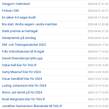
Oavgjort i Halmstad
2025-04-27 21:43
Förlust i DM
2025-04-21 20:19
En säker 4-0 seger ikväll
2025-04-17 23:42
Bra start. Andra segern i andra matchen
2025-04-13 20:38
Stark premiär av herrlaget
2025-04-06 21:29
Seriepremiär på söndag
2025-04-04 16:40
DM- och Träningsmatcher 2025
2025-02-24 17:02
Från fotbollsskolan till A-laget
2024-03-17 15:00
Daniel Shemshirzan lyfts upp
2024-02-15 15:00
Oskar Käll klar för Tölö IF
2023-12-29 15:00
Samy Maarouf klar för 2024
2023-12-23 15:00
Oscar Sandklef klar för 2024
2023-12-22 15:00
Ludvig Johansson klar för 2024
2023-12-19 15:04
Anton Jarl skrivit på för 2024
2023-12-17 15:00
Noah Bergmann klar för Tölö IF
2023-12-16 15:00
Jonathan Gunnarsson återvänder till Tölö IF
2023-12-15 15:00