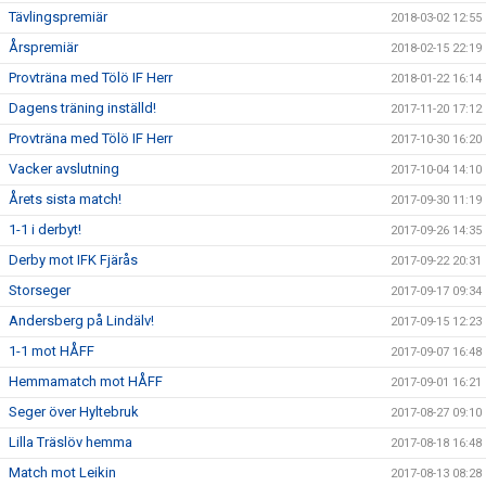
Tävlingspremiär
2018-03-02 12:55
Årspremiär
2018-02-15 22:19
Provträna med Tölö IF Herr
2018-01-22 16:14
Dagens träning inställd!
2017-11-20 17:12
Provträna med Tölö IF Herr
2017-10-30 16:20
Vacker avslutning
2017-10-04 14:10
Årets sista match!
2017-09-30 11:19
1-1 i derbyt!
2017-09-26 14:35
Derby mot IFK Fjärås
2017-09-22 20:31
Storseger
2017-09-17 09:34
Andersberg på Lindälv!
2017-09-15 12:23
1-1 mot HÅFF
2017-09-07 16:48
Hemmamatch mot HÅFF
2017-09-01 16:21
Seger över Hyltebruk
2017-08-27 09:10
Lilla Träslöv hemma
2017-08-18 16:48
Match mot Leikin
2017-08-13 08:28