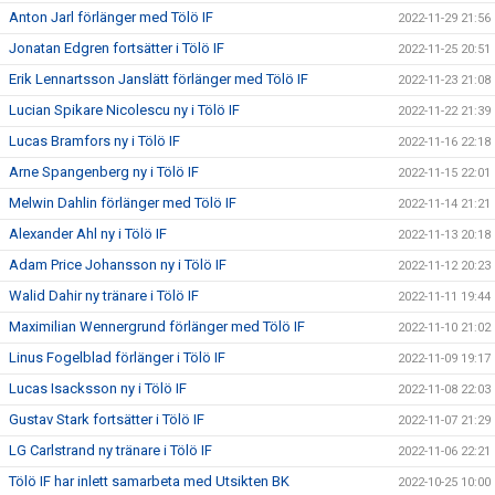
Anton Jarl förlänger med Tölö IF
2022-11-29 21:56
Jonatan Edgren fortsätter i Tölö IF
2022-11-25 20:51
Erik Lennartsson Janslätt förlänger med Tölö IF
2022-11-23 21:08
Lucian Spikare Nicolescu ny i Tölö IF
2022-11-22 21:39
Lucas Bramfors ny i Tölö IF
2022-11-16 22:18
Arne Spangenberg ny i Tölö IF
2022-11-15 22:01
Melwin Dahlin förlänger med Tölö IF
2022-11-14 21:21
Alexander Ahl ny i Tölö IF
2022-11-13 20:18
Adam Price Johansson ny i Tölö IF
2022-11-12 20:23
Walid Dahir ny tränare i Tölö IF
2022-11-11 19:44
Maximilian Wennergrund förlänger med Tölö IF
2022-11-10 21:02
Linus Fogelblad förlänger i Tölö IF
2022-11-09 19:17
Lucas Isacksson ny i Tölö IF
2022-11-08 22:03
Gustav Stark fortsätter i Tölö IF
2022-11-07 21:29
LG Carlstrand ny tränare i Tölö IF
2022-11-06 22:21
Tölö IF har inlett samarbeta med Utsikten BK
2022-10-25 10:00