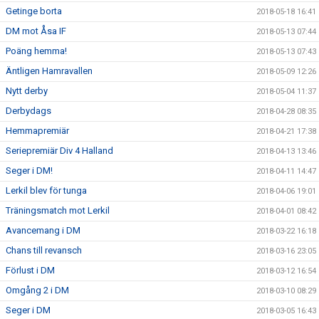
Getinge borta
2018-05-18 16:41
DM mot Åsa IF
2018-05-13 07:44
Poäng hemma!
2018-05-13 07:43
Äntligen Hamravallen
2018-05-09 12:26
Nytt derby
2018-05-04 11:37
Derbydags
2018-04-28 08:35
Hemmapremiär
2018-04-21 17:38
Seriepremiär Div 4 Halland
2018-04-13 13:46
Seger i DM!
2018-04-11 14:47
Lerkil blev för tunga
2018-04-06 19:01
Träningsmatch mot Lerkil
2018-04-01 08:42
Avancemang i DM
2018-03-22 16:18
Chans till revansch
2018-03-16 23:05
Förlust i DM
2018-03-12 16:54
Omgång 2 i DM
2018-03-10 08:29
Seger i DM
2018-03-05 16:43