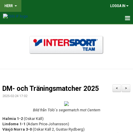
HERR
LOGGA IN
HEM
NYHETER
TRUPPEN
KALENDER
MATCHER
DM- och Träningsmatcher 2025
<
>
BILDGALLERI
2025-02-24 17:02
DOKUMENT
Bild från Tölö´s segermatch mot Centern
Halmia 1-2
(Oskar Käll)
KONTAKT
Lindome 1-1
(Adam Price-Johansson)
Växjö Norra 3-0
(Oskar Käll 2, Gustav Rydberg)