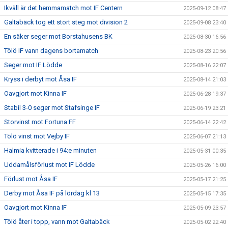
Ikväll är det hemmamatch mot IF Centern
2025-09-12 08:47
Galtabäck tog ett stort steg mot division 2
2025-09-08 23:40
En säker seger mot Borstahusens BK
2025-08-30 16:56
Tölö IF vann dagens bortamatch
2025-08-23 20:56
Seger mot IF Lödde
2025-08-16 22:07
Kryss i derbyt mot Åsa IF
2025-08-14 21:03
Oavgjort mot Kinna IF
2025-06-28 19:37
Stabil 3-0 seger mot Stafsinge IF
2025-06-19 23:21
Storvinst mot Fortuna FF
2025-06-14 22:42
Tölö vinst mot Vejby IF
2025-06-07 21:13
Halmia kvitterade i 94:e minuten
2025-05-31 00:35
Uddamålsförlust mot IF Lödde
2025-05-26 16:00
Förlust mot Åsa IF
2025-05-17 21:25
Derby mot Åsa IF på lördag kl 13
2025-05-15 17:35
Oavgjort mot Kinna IF
2025-05-09 23:57
Tölö åter i topp, vann mot Galtabäck
2025-05-02 22:40