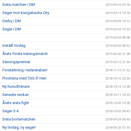
Sista matchen i DM
2019-03-16 09:18
Seger mot Kungsbacka City
2019-03-14 19:18
Derby i DM
2019-03-09 13:15
Seger i DM
2019-03-03 19:33
2019-03-03 08:08
Inställt lördag
2019-03-02 08:52
Årets första träningsmatch
2019-02-26 21:38
Säsongspremiär
2019-02-15 21:46
Förstärkning i ledarstaben!
2018-11-15 21:52
Provträna med Tölö IF Herr
2018-10-16 20:36
Ny huvudtränare
2018-10-12 14:38
Senaste veckan
2018-10-11 18:23
Årets sista fight
2018-10-05 19:28
Seger 3-4
2018-10-02 08:43
Sista bortamatchen
2018-09-29 08:46
Ny lördag, ny seger!
2018-09-26 07:35