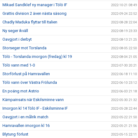
Mikael Sandklef ny manager i Tölö IF
2022-10-21 08:49
Grattis division 2 även nästa säsong
2022-09-24 22:52
Chadly Maduka flyttar till Italien
2022-08-28 22:04
Ny seger ikväll
2022-08-19 23:33
Oavgjort i derbyt
2022-08-13 21:25
Storseger mot Torslanda
2022-08-05 22:50
Tölö - Torslanda imorgon (fredag) kl 19
2022-08-04 21:05
Tölö vann med 1-0
2022-07-30 20:21
Storförlust på Hamravallen
2022-06-18 11:10
Tölö vann över Västra Frölunda
2022-06-10 23:12
En poäng mot Astrio
2022-06-03 21:18
Kämpainsats när Eskilsminne vann
2022-05-30 21:32
Imorgon kl 14 Tölö IF - Eskilsminne IF
2022-05-28 22:44
Oavgjort i en målrik match
2022-05-22 21:50
Hamravallen imorgon kl 16
2022-05-21 21:56
Blytung förlust
2022-05-15 22:11