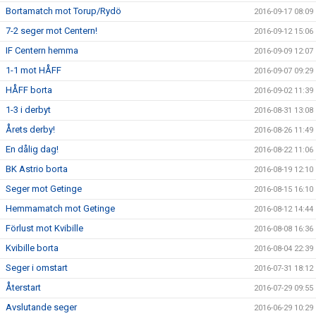
Bortamatch mot Torup/Rydö
2016-09-17 08:09
7-2 seger mot Centern!
2016-09-12 15:06
IF Centern hemma
2016-09-09 12:07
1-1 mot HÅFF
2016-09-07 09:29
HÅFF borta
2016-09-02 11:39
1-3 i derbyt
2016-08-31 13:08
Årets derby!
2016-08-26 11:49
En dålig dag!
2016-08-22 11:06
BK Astrio borta
2016-08-19 12:10
Seger mot Getinge
2016-08-15 16:10
Hemmamatch mot Getinge
2016-08-12 14:44
Förlust mot Kvibille
2016-08-08 16:36
Kvibille borta
2016-08-04 22:39
Seger i omstart
2016-07-31 18:12
Återstart
2016-07-29 09:55
Avslutande seger
2016-06-29 10:29