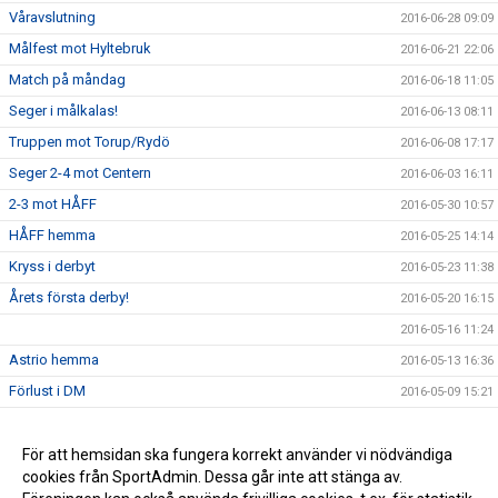
Våravslutning
2016-06-28 09:09
Målfest mot Hyltebruk
2016-06-21 22:06
Match på måndag
2016-06-18 11:05
Seger i målkalas!
2016-06-13 08:11
Truppen mot Torup/Rydö
2016-06-08 17:17
Seger 2-4 mot Centern
2016-06-03 16:11
2-3 mot HÅFF
2016-05-30 10:57
HÅFF hemma
2016-05-25 14:14
Kryss i derbyt
2016-05-23 11:38
Årets första derby!
2016-05-20 16:15
2016-05-16 11:24
Astrio hemma
2016-05-13 16:36
Förlust i DM
2016-05-09 15:21
Seger mot Getinge
2016-05-09 13:06
Getinge borta
För att hemsidan ska fungera korrekt använder vi nödvändiga
2016-05-04 14:12
cookies från SportAdmin. Dessa går inte att stänga av.
Årets första seger!
2016-05-02 12:58