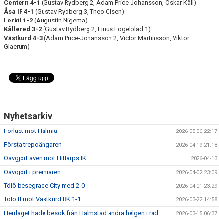
Centern 4-1
(Gustav Rydberg 2, Adam Price-Johansson, Oskar Käll)
Åsa IF 4-1
(Gustav Rydberg 3, Theo Olsen)
Lerkil 1-2
(Augustin Nigema)
Kållered 3-2
(Gustav Rydberg 2, Linus Fogelblad 1)
Västkurd 4-3
(Adam Price-Johansson 2, Victor Martinsson, Viktor
Glaerum)
Nyhetsarkiv
Förlust mot Halmia
2026-05-06 22:17
Första trepoängaren
2026-04-19 21:18
Oavgjort även mot Hittarps IK
2026-04-13
Oavgjort i premiären
2026-04-02 23:09
Tölö besegrade City med 2-0
2026-04-01 23:29
Tölö If mot Västkurd BK 1-1
2026-03-22 14:58
Herrlaget hade besök från Halmstad andra helgen i rad.
2026-03-15 06:37