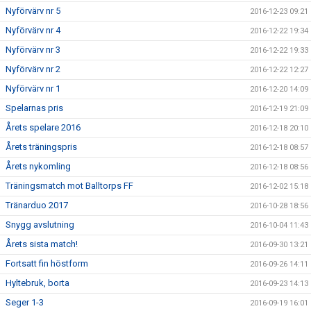
Nyförvärv nr 5
2016-12-23 09:21
Nyförvärv nr 4
2016-12-22 19:34
Nyförvärv nr 3
2016-12-22 19:33
Nyförvärv nr 2
2016-12-22 12:27
Nyförvärv nr 1
2016-12-20 14:09
Spelarnas pris
2016-12-19 21:09
Årets spelare 2016
2016-12-18 20:10
Årets träningspris
2016-12-18 08:57
Årets nykomling
2016-12-18 08:56
Träningsmatch mot Balltorps FF
2016-12-02 15:18
Tränarduo 2017
2016-10-28 18:56
Snygg avslutning
2016-10-04 11:43
Årets sista match!
2016-09-30 13:21
Fortsatt fin höstform
2016-09-26 14:11
Hyltebruk, borta
2016-09-23 14:13
Seger 1-3
2016-09-19 16:01