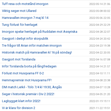
Tuff resa och motstånd imorgon
2022-05-14 21:06
Viktig seger mot Ullared
2022-05-08 00:02
Hamravallen imorgon 7 maj kl 14
2022-05-06 22:05
Tung förlust för herrlaget
2022-04-29 22:29
Imorgon spelar herrlaget på Ruddalen mot Assyriska
2022-04-28 22:07
Oavgjort i derbyt inför storpublik
2022-04-24 20:42
Tre frågor till Arian inför matchen imorgon
2022-04-23 19:38
Historisk match på Hamravallen kl 16 på söndag!
2022-04-22 20:05
Oavgjort mot Torslanda
2022-04-16 07:08
Inför Torslanda borta på långfredagen
2022-04-14 21:57
Förlust mot Husqvarna FF 0-2
2022-04-10 11:11
Hemmapremiär mot Husqvarna FF!
2022-04-08 23:38
DM match Lerkil - Tölö 7/4 kl 19:30, Ängås
2022-04-07 13:28
Seger i historisk premiär i Div 2 2022!
2022-04-05 21:20
Lagbygget klart inför 2022!
2022-01-19 19:11
Vi är klara för division 2
2021-11-22 19:51