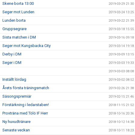
Skene borta 13:00
2019-03-29 21:30
Seger mot Lunden
2019-03-24 13:25
Lunden borta
2019-03-22 21:39
Gruppsegrare
2019-03-18 15:55
Sista matchen i DM
2019-03-16 09:18
Seger mot Kungsbacka City
2019-03-14 19:18
Derby i DM
2019-03-09 13:15
Seger i DM
2019-03-03 19:33
2019-03-03 08:08
Inställt lördag
2019-03-02 08:52
Årets första träningsmatch
2019-02-26 21:38
Säsongspremiär
2019-02-15 21:46
Förstärkning i ledarstaben!
2018-11-15 21:52
Provträna med Tölö IF Herr
2018-10-16 20:36
Ny huvudtränare
2018-10-12 14:38
Senaste veckan
2018-10-11 18:23