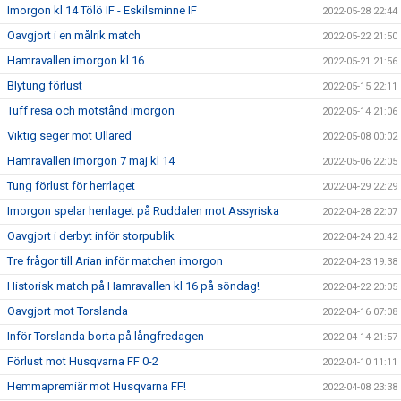
Imorgon kl 14 Tölö IF - Eskilsminne IF
2022-05-28 22:44
Oavgjort i en målrik match
2022-05-22 21:50
Hamravallen imorgon kl 16
2022-05-21 21:56
Blytung förlust
2022-05-15 22:11
Tuff resa och motstånd imorgon
2022-05-14 21:06
Viktig seger mot Ullared
2022-05-08 00:02
Hamravallen imorgon 7 maj kl 14
2022-05-06 22:05
Tung förlust för herrlaget
2022-04-29 22:29
Imorgon spelar herrlaget på Ruddalen mot Assyriska
2022-04-28 22:07
Oavgjort i derbyt inför storpublik
2022-04-24 20:42
Tre frågor till Arian inför matchen imorgon
2022-04-23 19:38
Historisk match på Hamravallen kl 16 på söndag!
2022-04-22 20:05
Oavgjort mot Torslanda
2022-04-16 07:08
Inför Torslanda borta på långfredagen
2022-04-14 21:57
Förlust mot Husqvarna FF 0-2
2022-04-10 11:11
Hemmapremiär mot Husqvarna FF!
2022-04-08 23:38