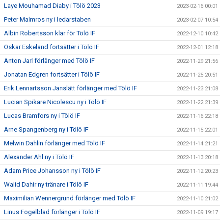
Laye Mouhamad Diaby i Tölö 2023
2023-02-16 00:01
Peter Malmros ny i ledarstaben
2023-02-07 10:54
Albin Robertsson klar för Tölö IF
2022-12-10 10:42
Oskar Eskeland fortsätter i Tölö IF
2022-12-01 12:18
Anton Jarl förlänger med Tölö IF
2022-11-29 21:56
Jonatan Edgren fortsätter i Tölö IF
2022-11-25 20:51
Erik Lennartsson Janslätt förlänger med Tölö IF
2022-11-23 21:08
Lucian Spikare Nicolescu ny i Tölö IF
2022-11-22 21:39
Lucas Bramfors ny i Tölö IF
2022-11-16 22:18
Arne Spangenberg ny i Tölö IF
2022-11-15 22:01
Melwin Dahlin förlänger med Tölö IF
2022-11-14 21:21
Alexander Ahl ny i Tölö IF
2022-11-13 20:18
Adam Price Johansson ny i Tölö IF
2022-11-12 20:23
Walid Dahir ny tränare i Tölö IF
2022-11-11 19:44
Maximilian Wennergrund förlänger med Tölö IF
2022-11-10 21:02
Linus Fogelblad förlänger i Tölö IF
2022-11-09 19:17