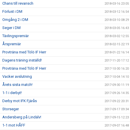
Chans till revansch
2018-03-16 23:05
Förlust i DM
2018-03-12 16:54
Omgång 2 i DM
2018-03-10 08:29
Seger i DM
2018-03-05 16:43
Tävlingspremiär
2018-03-02 12:55
Årspremiär
2018-02-15 22:19
Provträna med Tölö IF Herr
2018-01-22 16:14
Dagens träning inställd!
2017-11-20 17:12
Provträna med Tölö IF Herr
2017-10-30 16:20
Vacker avslutning
2017-10-04 14:10
Årets sista match!
2017-09-30 11:19
1-1 i derbyt!
2017-09-26 14:35
Derby mot IFK Fjärås
2017-09-22 20:31
Storseger
2017-09-17 09:34
Andersberg på Lindälv!
2017-09-15 12:23
1-1 mot HÅFF
2017-09-07 16:48