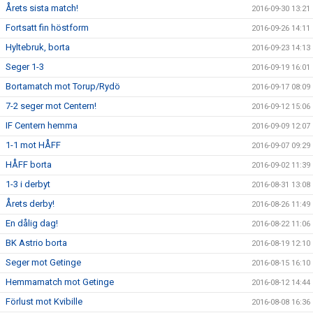
Årets sista match!
2016-09-30 13:21
Fortsatt fin höstform
2016-09-26 14:11
Hyltebruk, borta
2016-09-23 14:13
Seger 1-3
2016-09-19 16:01
Bortamatch mot Torup/Rydö
2016-09-17 08:09
7-2 seger mot Centern!
2016-09-12 15:06
IF Centern hemma
2016-09-09 12:07
1-1 mot HÅFF
2016-09-07 09:29
HÅFF borta
2016-09-02 11:39
1-3 i derbyt
2016-08-31 13:08
Årets derby!
2016-08-26 11:49
En dålig dag!
2016-08-22 11:06
BK Astrio borta
2016-08-19 12:10
Seger mot Getinge
2016-08-15 16:10
Hemmamatch mot Getinge
2016-08-12 14:44
Förlust mot Kvibille
2016-08-08 16:36