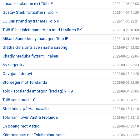
Lucas Isacksson ny i Tölö IF
2022-11-08 22:03
Gustav Stark fortsätter i Tölö IF
2022-11-07 21:29
LG Carlstrand ny tränare i Tölö IF
2022-11-06 22:21
Tölö IF har inlett samarbeta med Utsikten BK
2022-10-25 10:00
Mikael Sandklef ny manager i Tölö IF
2022-10-21 08:49
Grattis division 2 även nästa säsong
2022-09-24 22:52
Chadly Maduka flyttar till Italien
2022-08-28 22:04
Ny seger ikväll
2022-08-19 23:33
Oavgjort i derbyt
2022-08-13 21:25
Storseger mot Torslanda
2022-08-05 22:50
Tölö - Torslanda imorgon (fredag) kl 19
2022-08-04 21:05
Tölö vann med 1-0
2022-07-30 20:21
Storförlust på Hamravallen
2022-06-18 11:10
Tölö vann över Västra Frölunda
2022-06-10 23:12
En poäng mot Astrio
2022-06-03 21:18
Kämpainsats när Eskilsminne vann
2022-05-30 21:32