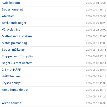
Kvibille borta
2016-08-04 22:39
Seger i omstart
2016-07-31 18:12
Återstart
2016-07-29 09:55
Avslutande seger
2016-06-29 10:29
Våravslutning
2016-06-28 09:09
Målfest mot Hyltebruk
2016-06-21 22:06
Match på måndag
2016-06-18 11:05
Seger i målkalas!
2016-06-13 08:11
Truppen mot Torup/Rydö
2016-06-08 17:17
Seger 2-4 mot Centern
2016-06-03 16:11
2-3 mot HÅFF
2016-05-30 10:57
HÅFF hemma
2016-05-25 14:14
Kryss i derbyt
2016-05-23 11:38
Årets första derby!
2016-05-20 16:15
2016-05-16 11:24
Astrio hemma
2016-05-13 16:36