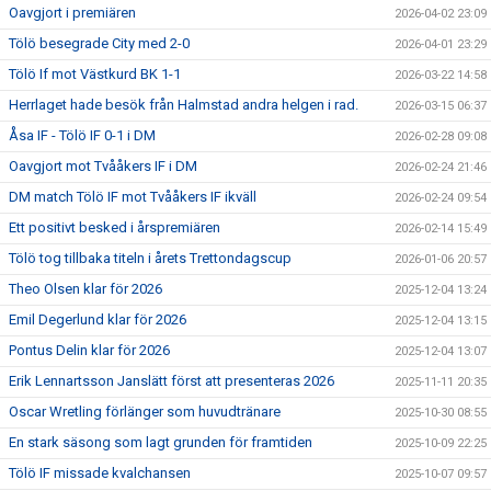
Oavgjort i premiären
2026-04-02 23:09
Tölö besegrade City med 2-0
2026-04-01 23:29
Tölö If mot Västkurd BK 1-1
2026-03-22 14:58
Herrlaget hade besök från Halmstad andra helgen i rad.
2026-03-15 06:37
Åsa IF - Tölö IF 0-1 i DM
2026-02-28 09:08
Oavgjort mot Tvååkers IF i DM
2026-02-24 21:46
DM match Tölö IF mot Tvååkers IF ikväll
2026-02-24 09:54
Ett positivt besked i årspremiären
2026-02-14 15:49
Tölö tog tillbaka titeln i årets Trettondagscup
2026-01-06 20:57
Theo Olsen klar för 2026
2025-12-04 13:24
Emil Degerlund klar för 2026
2025-12-04 13:15
Pontus Delin klar för 2026
2025-12-04 13:07
Erik Lennartsson Janslätt först att presenteras 2026
2025-11-11 20:35
Oscar Wretling förlänger som huvudtränare
2025-10-30 08:55
En stark säsong som lagt grunden för framtiden
2025-10-09 22:25
Tölö IF missade kvalchansen
2025-10-07 09:57