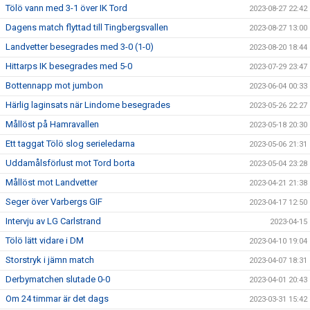
Tölö vann med 3-1 över IK Tord
2023-08-27 22:42
Dagens match flyttad till Tingbergsvallen
2023-08-27 13:00
Landvetter besegrades med 3-0 (1-0)
2023-08-20 18:44
Hittarps IK besegrades med 5-0
2023-07-29 23:47
Bottennapp mot jumbon
2023-06-04 00:33
Härlig laginsats när Lindome besegrades
2023-05-26 22:27
Mållöst på Hamravallen
2023-05-18 20:30
Ett taggat Tölö slog serieledarna
2023-05-06 21:31
Uddamålsförlust mot Tord borta
2023-05-04 23:28
Mållöst mot Landvetter
2023-04-21 21:38
Seger över Varbergs GIF
2023-04-17 12:50
Intervju av LG Carlstrand
2023-04-15
Tölö lätt vidare i DM
2023-04-10 19:04
Storstryk i jämn match
2023-04-07 18:31
Derbymatchen slutade 0-0
2023-04-01 20:43
Om 24 timmar är det dags
2023-03-31 15:42