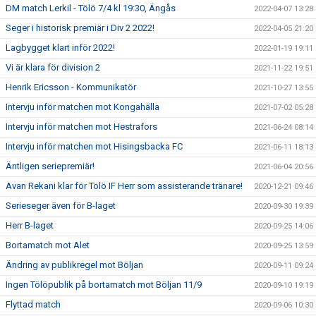
DM match Lerkil - Tölö 7/4 kl 19:30, Ängås
2022-04-07 13:28
Seger i historisk premiär i Div 2 2022!
2022-04-05 21:20
Lagbygget klart inför 2022!
2022-01-19 19:11
Vi är klara för division 2
2021-11-22 19:51
Henrik Ericsson - Kommunikatör
2021-10-27 13:55
Intervju inför matchen mot Kongahälla
2021-07-02 05:28
Intervju inför matchen mot Hestrafors
2021-06-24 08:14
Intervju inför matchen mot Hisingsbacka FC
2021-06-11 18:13
Äntligen seriepremiär!
2021-06-04 20:56
Avan Rekani klar för Tölö IF Herr som assisterande tränare!
2020-12-21 09:46
Serieseger även för B-laget
2020-09-30 19:39
Herr B-laget
2020-09-25 14:06
Bortamatch mot Alet
2020-09-25 13:59
Ändring av publikregel mot Böljan
2020-09-11 09:24
Ingen Tölöpublik på bortamatch mot Böljan 11/9
2020-09-10 19:19
Flyttad match
2020-09-06 10:30