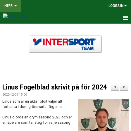
HERR
LOGGA IN
HEM
NYHETER
TRUPPEN
KALENDER
MATCHER
Linus Fogelblad skrivit på för 2024
<
>
BILDGALLERI
2023-12-09 15:00
Linus som är en äkta Tölöit väljer att
DOKUMENT
fortsätta i dom grönsvarta färgerna.
Linus gjorde en grym säsong 2023 och är
KONTAKT
en spelare som tar steg för varje säsong.