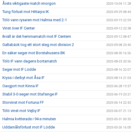
Årets viktigaste match imorgon
2025-10-04 11:28
Tung förlust mot Hittarps IK
2025-09-29 08:44
Tölö vann rysaren mot Halmia med 2-1
2025-09-19 22:59
Vinst över IF Center
2025-09-12 22:38
Ikväll är det hemmamatch mot IF Centern
2025-09-12 08:47
Galtabäck tog ett stort steg mot division 2
2025-09-08 23:40
En säker seger mot Borstahusens BK
2025-08-30 16:56
Tölö IF vann dagens bortamatch
2025-08-23 20:56
Seger mot IF Lödde
2025-08-16 22:07
Kryss i derbyt mot Åsa IF
2025-08-14 21:03
Oavgjort mot Kinna IF
2025-06-28 19:37
Stabil 3-0 seger mot Stafsinge IF
2025-06-19 23:21
Storvinst mot Fortuna FF
2025-06-14 22:42
Tölö vinst mot Vejby IF
2025-06-07 21:13
Halmia kvitterade i 94:e minuten
2025-05-31 00:35
Uddamålsförlust mot IF Lödde
2025-05-26 16:00