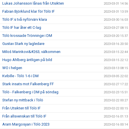
Lukas Johansson lånas från Utsikten
2023-03-31 14:56
Fabian Björklund klar för Tölö IF
2023-03-31 13:59
Tölö IF:s två nyförvärv klara
2023-03-30 16:03
Tölö IF har åter ett C-lag
2023-03-27 08:15
Tölö krossade Trönninge i DM
2023-03-20 15:37
Gustav Stark ny lagledare
2023-03-16 20:50
Miloš Marinkovi&#263; välkommen
2023-03-15 22:44
Hugo Ahlberg äntligen på bild
2023-03-15 22:12
WO i helgen
2023-03-13 08:15
Kvibille - Tölö 1-6 i DM
2023-03-05 22:02
Stark insats mot Falkenberg FF
2023-02-27 17:22
Tölö - Falkenberg i DM på söndag
2023-02-23 15:51
Stefan ny mittback i Tölö
2023-02-22 00:27
Från Utsikten till Tölö IF
2023-02-22 00:15
Från allsvenskan till Tölö IF
2023-02-16 01:13
Aram Margosyan i Tölö 2023
2023-02-16 00:14