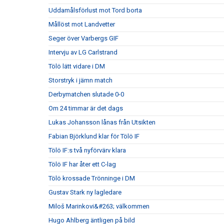
Uddamålsförlust mot Tord borta
Mållöst mot Landvetter
Seger över Varbergs GIF
Intervju av LG Carlstrand
Tölö lätt vidare i DM
Storstryk i jämn match
Derbymatchen slutade 0-0
Om 24 timmar är det dags
Lukas Johansson lånas från Utsikten
Fabian Björklund klar för Tölö IF
Tölö IF:s två nyförvärv klara
Tölö IF har åter ett C-lag
Tölö krossade Trönninge i DM
Gustav Stark ny lagledare
Miloš Marinkovi&#263; välkommen
Hugo Ahlberg äntligen på bild