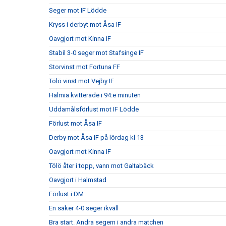
Seger mot IF Lödde
Kryss i derbyt mot Åsa IF
Oavgjort mot Kinna IF
Stabil 3-0 seger mot Stafsinge IF
Storvinst mot Fortuna FF
Tölö vinst mot Vejby IF
Halmia kvitterade i 94:e minuten
Uddamålsförlust mot IF Lödde
Förlust mot Åsa IF
Derby mot Åsa IF på lördag kl 13
Oavgjort mot Kinna IF
Tölö åter i topp, vann mot Galtabäck
Oavgjort i Halmstad
Förlust i DM
En säker 4-0 seger ikväll
Bra start. Andra segern i andra matchen