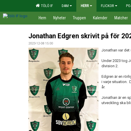
TÖLÖ IF
DAM
HERR
FLICKOR
PO
Hem
Nyheter
Truppen
Kalender
Matcher
Jonathan Edgren skrivit på för 20
2023-12-08 15:00
Jonathan var det 
Under 2023 tog Jo
division 2.
Edgren är en rörl
i varje situation.
år.
Jonathan är en sp
utveckling ska bli