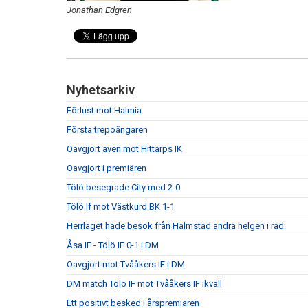
Jonathan Edgren
Nyhetsarkiv
Förlust mot Halmia
Första trepoängaren
Oavgjort även mot Hittarps IK
Oavgjort i premiären
Tölö besegrade City med 2-0
Tölö If mot Västkurd BK 1-1
Herrlaget hade besök från Halmstad andra helgen i rad.
Åsa IF - Tölö IF 0-1 i DM
Oavgjort mot Tvååkers IF i DM
DM match Tölö IF mot Tvååkers IF ikväll
Ett positivt besked i årspremiären