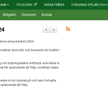
JKAR
TÖLÖCUPEN
GRÖNA TRÅDEN
UTBILDNING SPELARE OCH L
Bildgalleri
Dokument
Kontakt
24
<
>
stora utropstecken 2024.
nathan stora kliv och bevisade sin kvalité i
ig och brytningssäker mittback som kliver in
 Det blir spännande att följa Jonathan nästa
elare vi tror mycket på och vars fortsatta
 spännande att följa.