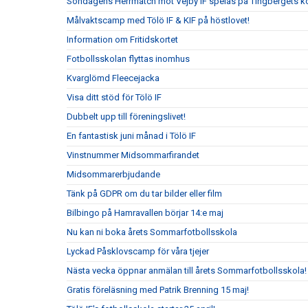
Söndagens Herrmatch mot Vejby IF spelas på Tingbergets k
Målvaktscamp med Tölö IF & KIF på höstlovet!
Information om Fritidskortet
Fotbollsskolan flyttas inomhus
Kvarglömd Fleecejacka
Visa ditt stöd för Tölö IF
Dubbelt upp till föreningslivet!
En fantastisk juni månad i Tölö IF
Vinstnummer Midsommarfirandet
Midsommarerbjudande
Tänk på GDPR om du tar bilder eller film
Bilbingo på Hamravallen börjar 14:e maj
Nu kan ni boka årets Sommarfotbollsskola
Lyckad Påsklovscamp för våra tjejer
Nästa vecka öppnar anmälan till årets Sommarfotbollsskola!
Gratis föreläsning med Patrik Brenning 15 maj!