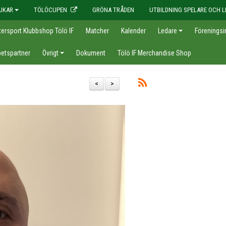
JKAR
TÖLÖCUPEN
GRÖNA TRÅDEN
UTBILDNING SPELARE OCH L
tersport Klubbshop Tölö IF
Matcher
Kalender
Ledare
Föreningsi
etspartner
Övrigt
Dokument
Tölö IF Merchandise Shop
<
>