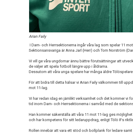
Arian Faily
I Dam- och Herrsektionerna ingår våra lag som spelar 11 mot
Sektionsansvariga är Anna Jarl (Herr) och Tom Norström (Da
Vi vill ge våra ungdomar ännu bättre förutsättningar att utve
de väljer att spela fotboll längre upp i åldrarna.
Dessutom att våra unga spelare har många äldre Tölöspelare 
För att bidra till detta hälsar vi Arian Faily välkommen till 
mot 11-lag.
Vi har redan idag en jämlikt verksamhet och det kommer vi fo
tid inom Dam- och Herrsektionerna i samråd med de sektion
Han kommer säkerställa att våra 11 mot 11-lag ges möjlighet
och har kompetens för sitt ledaruppdrag, enligt Tölö IFs riktlin
Rollen innebär att vara ett stöd och bollplank för ledare sam