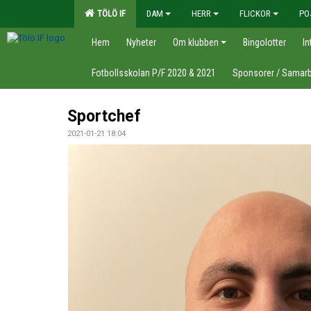
TÖLÖ IF
DAM
HERR
FLICKOR
PO
Hem
Nyheter
Om klubben
Bingolotter
In
Fotbollsskolan P/F 2020 & 2021
Sponsorer / Samarb
Sportchef
2021-01-21 18:04