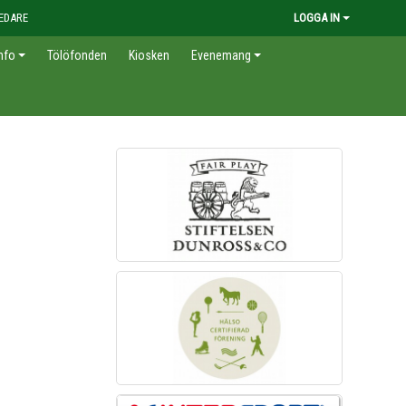
EDARE
LOGGA IN
nfo
Tölöfonden
Kiosken
Evenemang