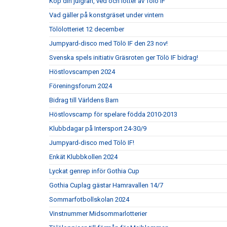
Köp din julgran, ved och lotter av Tölö IF
Vad gäller på konstgräset under vintern
Tölölotteriet 12 december
Jumpyard-disco med Tölö IF den 23 nov!
Svenska spels initiativ Gräsroten ger Tölö IF bidrag!
Höstlovscampen 2024
Föreningsforum 2024
Bidrag till Världens Barn
Höstlovscamp för spelare födda 2010-2013
Klubbdagar på Intersport 24-30/9
Jumpyard-disco med Tölö IF!
Enkät Klubbkollen 2024
Lyckat genrep inför Gothia Cup
Gothia Cuplag gästar Hamravallen 14/7
Sommarfotbollskolan 2024
Vinstnummer Midsommarlotterier