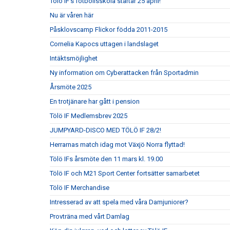
Tölö IF's fotbollsskola startar 25 april!
Nu är våren här
Påsklovscamp Flickor födda 2011-2015
Cornelia Kapocs uttagen i landslaget
Intäktsmöjlighet
Ny information om Cyberattacken från Sportadmin
Årsmöte 2025
En trotjänare har gått i pension
Tölö IF Medlemsbrev 2025
JUMPYARD-DISCO MED TÖLÖ IF 28/2!
Herrarnas match idag mot Växjö Norra flyttad!
Tölö IFs årsmöte den 11 mars kl. 19.00
Tölö IF och M21 Sport Center fortsätter samarbetet
Tölö IF Merchandise
Intresserad av att spela med våra Damjuniorer?
Provträna med vårt Damlag