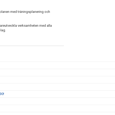
 planen med träningsplanering och
idareutveckla verksamheten med alla
-lag.
30!