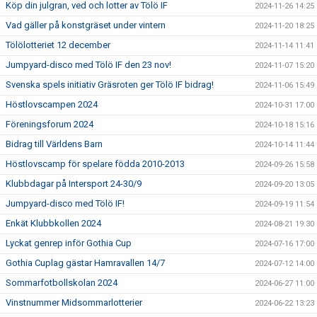
Köp din julgran, ved och lotter av Tölö IF
2024-11-26 14:25
Vad gäller på konstgräset under vintern
2024-11-20 18:25
Tölölotteriet 12 december
2024-11-14 11:41
Jumpyard-disco med Tölö IF den 23 nov!
2024-11-07 15:20
Svenska spels initiativ Gräsroten ger Tölö IF bidrag!
2024-11-06 15:49
Höstlovscampen 2024
2024-10-31 17:00
Föreningsforum 2024
2024-10-18 15:16
Bidrag till Världens Barn
2024-10-14 11:44
Höstlovscamp för spelare födda 2010-2013
2024-09-26 15:58
Klubbdagar på Intersport 24-30/9
2024-09-20 13:05
Jumpyard-disco med Tölö IF!
2024-09-19 11:54
Enkät Klubbkollen 2024
2024-08-21 19:30
Lyckat genrep inför Gothia Cup
2024-07-16 17:00
Gothia Cuplag gästar Hamravallen 14/7
2024-07-12 14:00
Sommarfotbollskolan 2024
2024-06-27 11:00
Vinstnummer Midsommarlotterier
2024-06-22 13:23