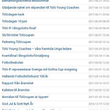
Bemanningsschema Midsommar
2017-06-21 14:02
Glädjande nyhet om stipendier till Tölö Young Coaches
2017-06-14 15:03
Tölödagen-tack
2017-06-11 09:50
Tölödagen 10 juni
2017-06-09 08:49
Tölö IF i Bingolotto-final!
2017-06-09 08:09
50/50-lotter Tölöcupen
2017-06-07 10:34
Parkering Tölöcupen
2017-05-30 15:16
Tölö Young Coaches – våra framtida Unga ledare
2017-05-29 20:52
Kvartsfinal i Bingolottoförsäljning
2017-05-18 11:36
Fotbollsskolan
2017-04-05 12:45
Tölö IF representerar Sverige vid Gothia Cup invigning
2017-03-31 12:35
Hallands Fotbollsförbund 100 år
2017-03-14 09:23
Rapport från årsmötet
2017-03-10 10:57
Kallelse till årsmöte
2017-02-02 12:52
Anmälan till Tölöcupen är öppen!
2017-01-29 19:33
God Jul & Gott Nytt År
2016-12-19 12:02