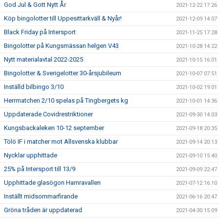
God Jul & Gott Nytt År
2021-12-22 17:26
Köp bingolotter till Uppesittarkväll & Nyår!
2021-12-09 14:07
Black Friday på Intersport
2021-11-25 17:28
Bingolotter på Kungsmässan helgen V43
2021-10-28 14:22
Nytt materialavtal 2022-2025
2021-10-15 16:01
Bingolotter & Sverigelotter 30-årsjubileum
2021-10-07 07:51
Inställd bilbingo 3/10
2021-10-02 19:01
Herrmatchen 2/10 spelas på Tingbergets kg
2021-10-01 14:36
Uppdaterade Covidrestriktioner
2021-09-30 14:03
Kungsbackaleken 10-12 september
2021-09-18 20:35
Tölö IF i matcher mot Allsvenska klubbar
2021-09-14 20:13
Nycklar upphittade
2021-09-10 15:40
25% på Intersport till 13/9
2021-09-09 22:47
Upphittade glasögon Hamravallen
2021-07-12 16:10
Inställt midsommarfirande
2021-06-16 20:47
Gröna tråden är uppdaterad
2021-04-30 15:09