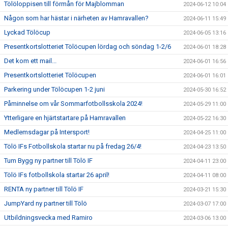
Tölöloppisen till förmån för Majblomman
2024-06-12 10:04
Någon som har hästar i närheten av Hamravallen?
2024-06-11 15:49
Lyckad Tölöcup
2024-06-05 13:16
Presentkortslotteriet Tölöcupen lördag och söndag 1-2/6
2024-06-01 18:28
Det kom ett mail...
2024-06-01 16:56
Presentkortslotteriet Tölöcupen
2024-06-01 16:01
Parkering under Tölöcupen 1-2 juni
2024-05-30 16:52
Påminnelse om vår Sommarfotbollsskola 2024!
2024-05-29 11:00
Ytterligare en hjärtstartare på Hamravallen
2024-05-22 16:30
Medlemsdagar på Intersport!
2024-04-25 11:00
Tölö IFs Fotbollskola startar nu på fredag 26/4!
2024-04-23 13:50
Tum Bygg ny partner till Tölö IF
2024-04-11 23:00
Tölö IFs fotbollskola startar 26 april!
2024-04-11 08:00
RENTA ny partner till Tölö IF
2024-03-21 15:30
JumpYard ny partner till Tölö
2024-03-07 17:00
Utbildningsvecka med Ramiro
2024-03-06 13:00