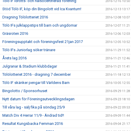
Tölö IF Idrotts- och hälsocertifierad förening
2016-12-16 10:50
Stöd Tölö IF, köp din Bingolott vid Ica Kvantum!
2016-12-13 13:17
Dragning Tölölotteriet 2016
2016-12-08 10:07
Tölö IFs julklappstips till barn och ungdomar
2016-12-07 11:21
Gräsroten 2016
2016-12-06 12:03
Föreningsupptakt och föreningsfest 21jan 2017
2016-12-05 10:52
Tölö IFs Juniorlag söker tränare
2016-11-29 11:52
Årets lag 2016
2016-11-21 12:46
Julgranar & Stadium klubbdagar
2016-11-21 11:41
Tölölotteriet 2016 - dragning 7 december
2016-11-18 12:13
Tölö IF skänker pengar till Världens Barn
2016-10-05 12:55
Bingolotto / Sponsorhuset
2016-09-29 11:28
Nytt datum för Föreningsutvecklingsdagen
2016-09-23 18:10
Till våra lag - sälj fika på söndag 25/9
2016-09-22 09:53
Match Div 4 Herrar 11/9 - Ändrad tid!!
2016-09-09 11:44
Resultat Kungsbacka Femman 2016
2016-09-04 21:17