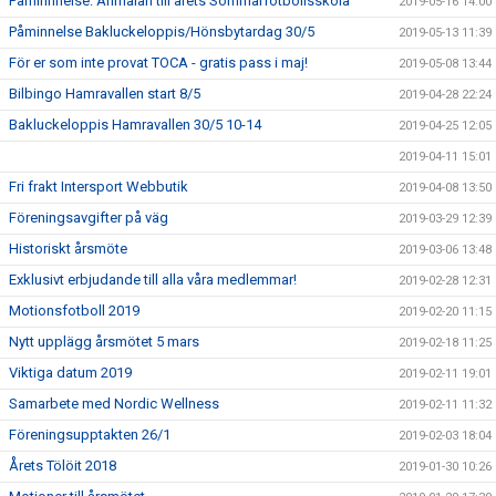
Påminnnelse: Anmälan till årets Sommarfotbollsskola
2019-05-16 14:00
Påminnelse Bakluckeloppis/Hönsbytardag 30/5
2019-05-13 11:39
För er som inte provat TOCA - gratis pass i maj!
2019-05-08 13:44
Bilbingo Hamravallen start 8/5
2019-04-28 22:24
Bakluckeloppis Hamravallen 30/5 10-14
2019-04-25 12:05
2019-04-11 15:01
Fri frakt Intersport Webbutik
2019-04-08 13:50
Föreningsavgifter på väg
2019-03-29 12:39
Historiskt årsmöte
2019-03-06 13:48
Exklusivt erbjudande till alla våra medlemmar!
2019-02-28 12:31
Motionsfotboll 2019
2019-02-20 11:15
Nytt upplägg årsmötet 5 mars
2019-02-18 11:25
Viktiga datum 2019
2019-02-11 19:01
Samarbete med Nordic Wellness
2019-02-11 11:32
Föreningsupptakten 26/1
2019-02-03 18:04
Årets Tölöit 2018
2019-01-30 10:26