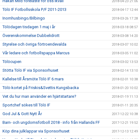
Håkan Mild föreläste för oss ikväll
2018-04-23 21:06
Tölö IF Fotbollsskola P/F 2011-2013
2018-04-17 12:44
Inomhusbingo/Bilbingo
2018-03-26 17:28
Tölödagen tisdagen 1 maj i år
2018-03-18 08:57
Överenskommelse Dubbelidrott
2018-03-08 14:20
Styrelse och övriga förtroendevalda
2018-03-07 10:02
Vår ledare och fotbollspappa Marcus
2018-03-05 11:02
Tölöcupen
2018-03-02 13:53
Stötta Tölö IF via Sponsorhuset
2018-02-14 13:10
Kallelse till Årsmöte Tölö IF 6 mars
2018-02-01 10:38
Tölö-kortet på Friskis&Svettis Kungsbacka
2018-01-20 10:02
Vet du hur man använder en hjärtstartare?
2018-01-19 11:13
Sportchef sökes till Tölö IF
2018-01-11 20:35
God Jul & Gott Nytt År
2017-12-22 10:38
Barn- och ungdomsfotboll 2018 - info från Hallands FF
2017-12-21 19:52
Köp dina julklappar via Sponsorhuset
2017-12-13 12:49