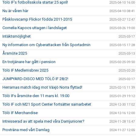
Tölö IF's fotbollsskola startar 25 april!
2025-04-10 16:00
Nu är våren här
2025-04-10 08:41
Påsklovscamp Flickor födda 2011-2015
2025-03-27 12:47
Cornelia Kapocs uttagen i landslaget
2025-03-26 19:00
Intäktsmöjlighet
2025-03-17
Ny information om Cyberattacken från Sportadmin
2025-03-15 17:28
Årsmöte 2025
2025-03-13
En trotjänare har gått i pension
2025-02-25 09:50
Tölö IF Medlemsbrev 2025
2025-02-20
JUMPYARD-DISCO MED TÖLÖ IF 28/2!
2025-02-17
Herrarnas match idag mot Växjö Norra flyttad!
2025-02-15 11:39
Tölö IFs årsmöte den 11 mars kl. 19.00
2025-01-29 19:12
Tölö IF och M21 Sport Center fortsätter samarbetet
2024-12-30 17:02
Tölö IF Merchandise
2024-12-16 12:00
Intresserad av att spela med våra Damjuniorer?
2024-11-28 15:47
Provträna med vårt Damlag
2024-11-27 12:05