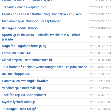
Gröna tråden - i uppdaterad utgåva
2018-09-16 17:24
Tränarutbildning C-diplom Tölö
2018-09-11 12:18
Grönt kort - Leda laget-utbildning i Kungsbacka 17 sept
2018-09-08 16:28
Medlemsdagar Intersport 5-9 september
2018-09-03 13:15
Bilbingo / Inomhusbingo
2018-08-28 08:48
Sportsligt en fin vecka - Fotbollsutvecklare P-A Ekblad
2018-08-27 19:24
tillträder
Dags för Bingolottoförsäljning
2018-08-24 10:11
Fotbollsskolan 24/8
2018-08-21 13:44
Klasskampen 8 september inställd
2018-08-20 11:07
Tölö-kortet på Friskis&Svettis Kungsbacka - en påminnelse
2018-08-15 12:11
Bakluckeloppis 5/8
2018-07-30 10:43
Hamravallen avstängd tillsvidare
2018-07-11 14:35
Vi söker hjälp med målning
2018-07-03 21:53
Tack för köp via Sponsorhuset
2018-06-26 10:15
Mycket lyckad Tölöcup
2018-06-17 18:08
Tölödagen - tack för igår!
2018-06-07 07:30