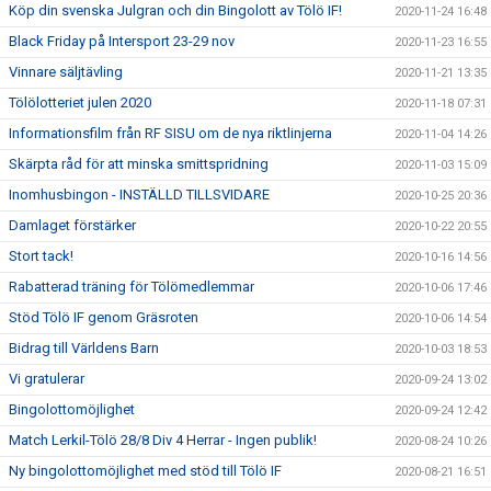
Köp din svenska Julgran och din Bingolott av Tölö IF!
2020-11-24 16:48
Black Friday på Intersport 23-29 nov
2020-11-23 16:55
Vinnare säljtävling
2020-11-21 13:35
Tölölotteriet julen 2020
2020-11-18 07:31
Informationsfilm från RF SISU om de nya riktlinjerna
2020-11-04 14:26
Skärpta råd för att minska smittspridning
2020-11-03 15:09
Inomhusbingon - INSTÄLLD TILLSVIDARE
2020-10-25 20:36
Damlaget förstärker
2020-10-22 20:55
Stort tack!
2020-10-16 14:56
Rabatterad träning för Tölömedlemmar
2020-10-06 17:46
Stöd Tölö IF genom Gräsroten
2020-10-06 14:54
Bidrag till Världens Barn
2020-10-03 18:53
Vi gratulerar
2020-09-24 13:02
Bingolottomöjlighet
2020-09-24 12:42
Match Lerkil-Tölö 28/8 Div 4 Herrar - Ingen publik!
2020-08-24 10:26
Ny bingolottomöjlighet med stöd till Tölö IF
2020-08-21 16:51