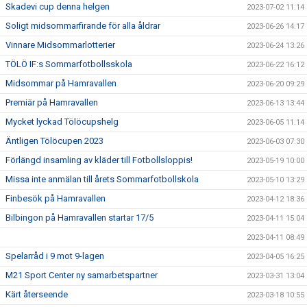
Skadevi cup denna helgen
2023-07-02 11:14
Soligt midsommarfirande för alla åldrar
2023-06-26 14:17
Vinnare Midsommarlotterier
2023-06-24 13:26
TÖLÖ IF:s Sommarfotbollsskola
2023-06-22 16:12
Midsommar på Hamravallen
2023-06-20 09:29
Premiär på Hamravallen
2023-06-13 13:44
Mycket lyckad Tölöcupshelg
2023-06-05 11:14
Äntligen Tölöcupen 2023
2023-06-03 07:30
Förlängd insamling av kläder till Fotbollsloppis!
2023-05-19 10:00
Missa inte anmälan till årets Sommarfotbollskola
2023-05-10 13:29
Finbesök på Hamravallen
2023-04-12 18:36
Bilbingon på Hamravallen startar 17/5
2023-04-11 15:04
2023-04-11 08:49
Spelarråd i 9 mot 9-lagen
2023-04-05 16:25
M21 Sport Center ny samarbetspartner
2023-03-31 13:04
Kärt återseende
2023-03-18 10:55