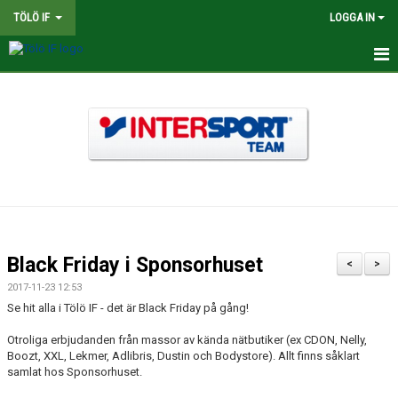
TÖLÖ IF
LOGGA IN
HEM
NYHETER
OM KLUBBEN
BINGOLOTTER
INTERSPORT KLUBBSHOP TÖLÖ IF
Black Friday i Sponsorhuset
<
>
MATCHER
2017-11-23 12:53
Se hit alla i Tölö IF - det är Black Friday på gång!
KALENDER
Otroliga erbjudanden från massor av kända nätbutiker (ex CDON, Nelly,
Boozt, XXL, Lekmer, Adlibris, Dustin och Bodystore). Allt finns såklart
LEDARE
samlat hos Sponsorhuset.