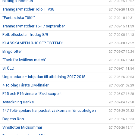
Bilbingo inomhus
2017-09-25 10:57
Träningar/matcher Tölö IF V38
2017-09-20 11:05
”Fantastiska Tölö!”
2017-09-18 19:31
Träningar/matcher 15-17 september
2017-09-15 11:39
Fotbollsskolan fredag 8/9
2017-09-08 14:13
KLASSKAMPEN 9-10 SEP FLYTTAD!!
2017-09-08 12:52
Bingolotter
2017-09-07 12:24
"Tack för kvällens match"
2017-09-06 15:43
STÖLD
2017-09-01 11:54
Unga ledare – inbjudan till utbildning 2017-2018
2017-08-26 09:53
4 Tölölag i årets DM-finaler
2017-08-21 09:29
F15 och F16 vinnare i Eskilscupen!
2017-08-07 16:28
Avtackning Benke
2017-07-04 12:50
147 Tölö-spelare har packat väskorna inför cuphelgen
2017-06-29 07:32
Dagens Ros
2017-06-26 13:33
Vinstlotter Midsommar
2017-06-26 13:11