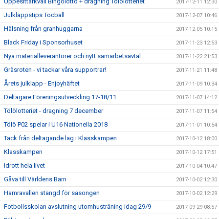
Uppesittarkväll Bingolotto + dragning Tölölotteriet
2017-12-11 12:30
Julklappstips Tocball
2017-12-07 10:46
Hälsning från granhuggarna
2017-12-05 10:15
Black Friday i Sponsorhuset
2017-11-23 12:53
Nya materialleverantörer och nytt samarbetsavtal
2017-11-22 21:53
Gräsroten - vi tackar våra supportrar!
2017-11-21 11:48
Årets julklapp - Enjoyhäftet
2017-11-09 10:34
Deltagare Föreningsutveckling 17-18/11
2017-11-07 14:12
Tölölotteriet - dragning 7 december
2017-11-07 11:54
Tölö P02 spelar i U16 Nationella 2018
2017-11-01 10:54
Tack från deltagande lag i Klasskampen
2017-10-12 18:00
Klasskampen
2017-10-12 17:51
Idrott hela livet
2017-10-04 10:47
Gåva till Världens Barn
2017-10-02 12:30
Hamravallen stängd för säsongen
2017-10-02 12:29
Fotbollsskolan avslutning utomhusträning idag 29/9
2017-09-29 08:57