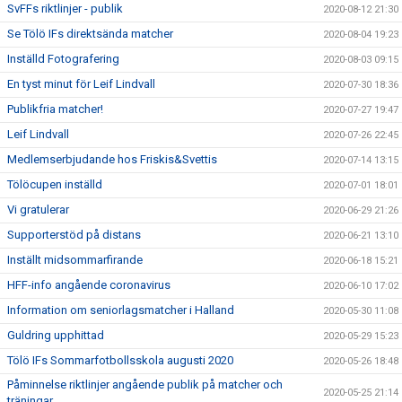
SvFFs riktlinjer - publik
2020-08-12 21:30
Se Tölö IFs direktsända matcher
2020-08-04 19:23
Inställd Fotografering
2020-08-03 09:15
En tyst minut för Leif Lindvall
2020-07-30 18:36
Publikfria matcher!
2020-07-27 19:47
Leif Lindvall
2020-07-26 22:45
Medlemserbjudande hos Friskis&Svettis
2020-07-14 13:15
Tölöcupen inställd
2020-07-01 18:01
Vi gratulerar
2020-06-29 21:26
Supporterstöd på distans
2020-06-21 13:10
Inställt midsommarfirande
2020-06-18 15:21
HFF-info angående coronavirus
2020-06-10 17:02
Information om seniorlagsmatcher i Halland
2020-05-30 11:08
Guldring upphittad
2020-05-29 15:23
Tölö IFs Sommarfotbollsskola augusti 2020
2020-05-26 18:48
Påminnelse riktlinjer angående publik på matcher och
2020-05-25 21:14
träningar