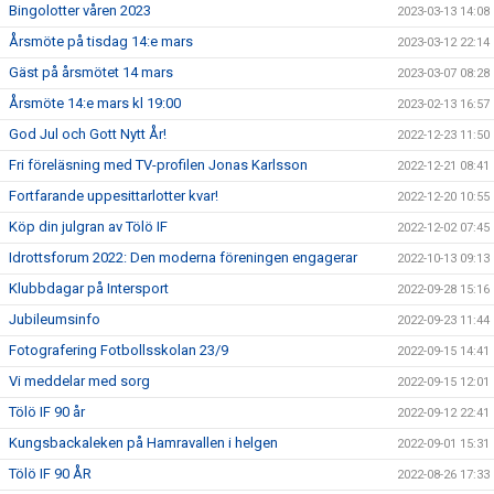
Bingolotter våren 2023
2023-03-13 14:08
Årsmöte på tisdag 14:e mars
2023-03-12 22:14
Gäst på årsmötet 14 mars
2023-03-07 08:28
Årsmöte 14:e mars kl 19:00
2023-02-13 16:57
God Jul och Gott Nytt År!
2022-12-23 11:50
Fri föreläsning med TV-profilen Jonas Karlsson
2022-12-21 08:41
Fortfarande uppesittarlotter kvar!
2022-12-20 10:55
Köp din julgran av Tölö IF
2022-12-02 07:45
Idrottsforum 2022: Den moderna föreningen engagerar
2022-10-13 09:13
Klubbdagar på Intersport
2022-09-28 15:16
Jubileumsinfo
2022-09-23 11:44
Fotografering Fotbollsskolan 23/9
2022-09-15 14:41
Vi meddelar med sorg
2022-09-15 12:01
Tölö IF 90 år
2022-09-12 22:41
Kungsbackaleken på Hamravallen i helgen
2022-09-01 15:31
Tölö IF 90 ÅR
2022-08-26 17:33