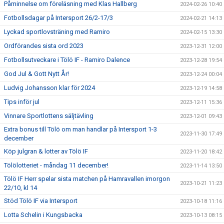
Påminnelse om föreläsning med Klas Hallberg
2024-02-26 10:40
Fotbollsdagar på Intersport 26/2-17/3
2024-02-21 14:13
Lyckad sportlovsträning med Ramiro
2024-02-15 13:30
Ordförandes sista ord 2023
2023-12-31 12:00
Fotbollsutveckare i Tölö IF - Ramiro Dalence
2023-12-28 19:54
God Jul & Gott Nytt År!
2023-12-24 00:04
Ludvig Johansson klar för 2024
2023-12-19 14:58
Tips inför jul
2023-12-11 15:36
Vinnare Sportlottens säljtävling
2023-12-01 09:43
Extra bonus till Tölö om man handlar på Intersport 1-3
2023-11-30 17:49
december
Köp julgran & lotter av Tölö IF
2023-11-20 18:42
Tölölotteriet - måndag 11 december!
2023-11-14 13:50
Tölö IF Herr spelar sista matchen på Hamravallen imorgon
2023-10-21 11:23
22/10, kl 14
Stöd Tölö IF via Intersport
2023-10-18 11:16
Lotta Schelin i Kungsbacka
2023-10-13 08:15