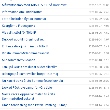
Målvaktscamp med Tölö IF & KIF på höstlovet!
2025-10-01 08:00
Information om Fritidskortet
2025-09-26 12:43
Fotbollsskolan flyttas inomhus
2025-09-22 20:39
Kvarglömd Fleecejacka
2025-08-27 14:05
Visa ditt stöd för Tölö IF
2025-08-26 14:50
Dubbelt upp till föreningslivet!
2025-08-04 11:07
En fantastisk juni månad i Tölö IF
2025-07-07 17:41
Vinstnummer Midsommarfirandet
2025-06-21 17:51
Midsommarerbjudande
2025-06-18 10:16
Tänk på GDPR om du tar bilder eller film
2025-05-30 12:32
Bilbingo på Hamravallen börjar 14:e maj
2025-05-05 13:42
Nu kan ni boka årets Sommarfotbollsskola
2025-04-30 08:29
Lyckad Påsklovscamp för våra tjejer
2025-04-16 15:14
Nästa vecka öppnar anmälan till årets
2025-04-16 12:49
Sommarfotbollsskola!
Gratis föreläsning med Patrik Brenning 15 maj!
2025-04-14 12:52