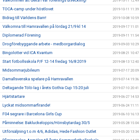
Välkommen att delta i vår förenings utveckling!
2019-10-11 12:49
TOCA-camp under höstlovet
2019-10-11 11:39
Bidrag till Världens Barn!
2019-10-08 10:59
Välkomna till Hamravallen på lördag 21/9 kl 14
2019-09-17 11:01
Diplomerad Förening
2019-09-11 11:54
Drogförebyggande arbete - medborgardialog
2019-09-03 10:29
Bingolotter vid ICA Kvantum
2019-08-21 10:47
Start fotbollsskola P/F 12-14 fredag 16/8 2019
2019-08-13 12:40
Midsommarjubileum
2019-07-17 20:09
Damallsvenska spelare på Hamravallen
2019-07-14 19:36
Deltagande Tölö-lag i årets Gothia Cup 15-20 juli
2019-07-10 20:41
Hjärtstartare
2019-06-27 14:53
Lyckat midsommarfirande!
2019-06-24 11:11
F04 segrare i Barcelona Girls Cup
2019-06-10 16:13
Påminnelse: Bakluckeloppis/Hönsbytardag 30/5
2019-05-28 15:04
Utförsäljning t.o.m 4/6, Adidas, Hede Fashion Outlet
2019-05-20 13:34