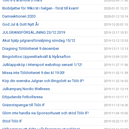
Tölö IFs årsmöte 3 mars
2020-02-05 17:50
Biobiljetter för 99kr/st i helgen - först till kvarn!
2020-01-31 15:21
Damsektionen 2020
2020-01-12 10:14
God Jul & Gott Nytt År
2019-12-20 01:15
JULGRANSFÖRSÄLJNING 23/12 2019
2019-12-17 10:31
Akut hjälp julgransförsäljning söndag 15/12
2019-12-12 12:53
Dragning Tölölotteriet 9 december
2019-12-11 12:13
Bingolottos Uppesittarkväll & Nyårsafton
2019-12-09 12:01
Julklappsköp i Intersport webshop senast 1/12!
2019-11-27 11:36
Missa inte Tölölotteriet 9 dec kl 19.00!
2019-11-25 11:39
Köp din svenska Julgran och Bingolott av Tölö IF!
2019-11-22 16:55
Julkampanj Nordic Wellness
2019-11-21 12:19
Erbjudande fotbollsresa
2019-11-13 17:17
Gräsrotspengar till Tölö IF
2019-11-13 14:20
Glöm inte handla via Sponsorhuset och stöd Tölö IF!
2019-11-04 10:50
Stöd Tölö IF
2019-10-22 11:57