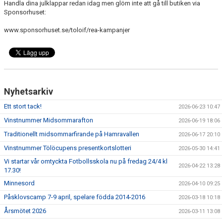
FÖRENINGSINFO
Handla dina julklappar redan idag men glöm inte att gå till butiken via
Sponsorhuset:
TÖLÖFONDEN
www.sponsorhuset.se/toloif/rea-kampanjer
KIOSKEN
EVENEMANG
FOTBOLLSSKOLAN P/F 2020 & 2021
Nyhetsarkiv
Ett stort tack!
2026-06-23 10:47
SPONSORER / SAMARBETSPARTNER
Vinstnummer Midsommarafton
2026-06-19 18:06
ÖVRIGT
Traditionellt midsommarfirande på Hamravallen
2026-06-17 20:10
Vinstnummer Tölöcupens presentkortslotteri
2026-05-30 14:41
DOKUMENT
Vi startar vår omtyckta Fotbollsskola nu på fredag 24/4 kl
2026-04-22 13:28
17.30!
TÖLÖ IF MERCHANDISE SHOP
Minnesord
2026-04-10 09:25
Påsklovscamp 7-9 april, spelare födda 2014-2016
2026-03-18 10:18
Årsmötet 2026
2026-03-11 13:08