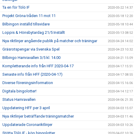
Ta en för Tölö IF
2020-05-22 14:37
Projekt Gröna tråden 11 mot 11
2020-05-18 12:20
Bilbingon inställd tillsvidare
2020-05-18 10:44
Loppis & Hönsbytardag 21/5 Inställt
2020-05-13 08:52
Nya riktlinjer angående publik på matcher och träningar
2020-04-24 14:02
Gräsrotspengar via Svenska Spel
2020-04-23 10:32
Bilbingo Hamravallen 3/5 kl. 14.00
2020-04-21 15:09
Kompletterande info från HFF 2020-04-17
2020-04-17 15:51
Senaste info från HFF (2020-04-17)
2020-04-17 08:55
Diverse föreningsinformation
2020-04-15 16:06
Digitala bingolotter!
2020-04-14 12:17
Status Hamravallen
2020-04-06 21:35
Uppdatering HFF per 3 april
2020-04-03 15:07
Nya riktlinjer beträffande träningsmatcher
2020-04-03 11:46
Uppdaterade Coronariktlinjer
2020-04-03 10:26
Stötta Tölö IF - köp bingolotter
2020-04-02 10:26