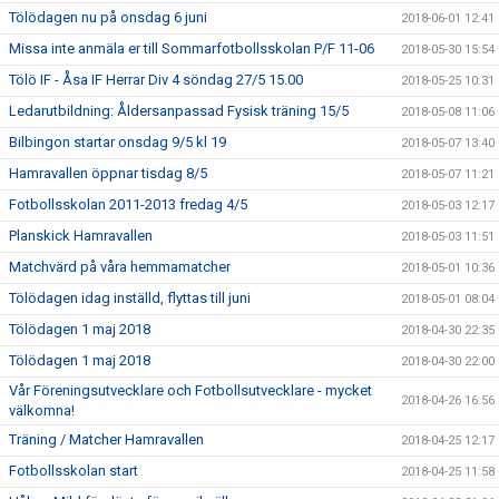
Tölödagen nu på onsdag 6 juni
2018-06-01 12:41
Missa inte anmäla er till Sommarfotbollsskolan P/F 11-06
2018-05-30 15:54
Tölö IF - Åsa IF Herrar Div 4 söndag 27/5 15.00
2018-05-25 10:31
Ledarutbildning: Åldersanpassad Fysisk träning 15/5
2018-05-08 11:06
Bilbingon startar onsdag 9/5 kl 19
2018-05-07 13:40
Hamravallen öppnar tisdag 8/5
2018-05-07 11:21
Fotbollsskolan 2011-2013 fredag 4/5
2018-05-03 12:17
Planskick Hamravallen
2018-05-03 11:51
Matchvärd på våra hemmamatcher
2018-05-01 10:36
Tölödagen idag inställd, flyttas till juni
2018-05-01 08:04
Tölödagen 1 maj 2018
2018-04-30 22:35
Tölödagen 1 maj 2018
2018-04-30 22:00
Vår Föreningsutvecklare och Fotbollsutvecklare - mycket
2018-04-26 16:56
välkomna!
Träning / Matcher Hamravallen
2018-04-25 12:17
Fotbollsskolan start
2018-04-25 11:58