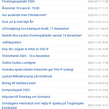
Föreningsupptakt 2026
2026-02-17 17:28
Årsmötet 10 mars kl. 19.00
2026-02-17 11:27
Hur använder man Fritidskortet?
2026-02-17 10:11
God Jul & Gott Nytt År!
2025-12-22 13:15
Utförsäljning hos Intersport ikväll, 17 december!
2025-12-17 08:53
Beställ dina tryckta föreningskläder senast 14 december!
2025-12-01 10:56
Julklappstips
2025-11-30 18:55
Köp din Julgran & lotter av Tölö IF
2025-11-24 19:40
Tölölotteriet 2025 - 10:e december
2025-11-11 09:41
Grattis Gustav Lundgren
2025-11-05 17:28
Svenska spels initiativ Gräsroten ger Tölö IF bidrag!
2025-11-05 12:59
Lyckad Målvaktscamp på Höstlovet
2025-10-31 13:58
Bidrag till Världens barn!
2025-10-18 09:59
Kompisloppet 2025
2025-10-13 13:04
Inbjudan till föredrag om Grönland
2025-10-04 14:32
Söndagens Herrmatch mot Vejby IF spelas på Tingbergets
2025-10-02 10:15
konstgräs!