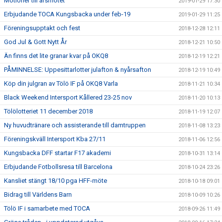
Motioner till årsmötet
2019-01-29 17:30
Erbjudande TOCA Kungsbacka under feb-19
2019-01-29 11:25
Föreningsupptakt och fest
2018-12-28 12:11
God Jul & Gott Nytt År
2018-12-21 10:50
Än finns det lite granar kvar på OKQ8
2018-12-19 12:21
PÅMINNELSE: Uppesittarlotter julafton & nyårsafton
2018-12-19 10:49
Köp din julgran av Tölö IF på OKQ8 Varla
2018-11-21 10:34
Black Weekend Intersport Kållered 23-25 nov
2018-11-20 10:13
Tölölotteriet 11 december 2018
2018-11-19 12:07
Ny huvudtränare och assisterande till damtruppen
2018-11-08 13:23
Föreningskväll Intersport Kba 27/11
2018-11-06 12:56
Kungsbacka DFF startar F17 akademi
2018-10-31 13:14
Erbjudande Fotbollsresa till Barcelona
2018-10-24 23:26
Kansliet stängt 18/10 pga HFF-möte
2018-10-18 09:01
Bidrag till Världens Barn
2018-10-09 10:26
Tölö IF i samarbete med TOCA
2018-09-26 11:49