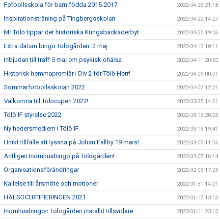
Fotbollsskola för barn födda 2015-2017
2022-04-26 21:18
Inspirationsträning på Tingbergsskolan
2022-04-22 14:27
Mr Tölö tippar det historiska Kungsbackaderbyt
2022-04-20 19:06
Extra datum bingo Tölögården: 2 maj
2022-04-13 10:11
Inbjudan till träff 5 maj om psykisk ohälsa
2022-04-11 20:50
Historisk hemmapremiär i Div 2 för Tölö Herr!
2022-04-09 00:01
Sommarfotbollsskolan 2022
2022-04-07 12:21
Välkomna till Tölöcupen 2022!
2022-03-25 14:21
Tölö IF styrelse 2022
2022-03-16 20:25
Ny hedersmedlem i Tölö IF
2022-03-16 19:41
Unikt tillfälle att lyssna på Johan Fallby 19 mars!
2022-03-03 11:06
Äntligen Inomhusbingo på Tölögården!
2022-02-07 16:14
Organisationsförändringar
2022-02-03 17:25
Kallelse till årsmöte och motioner
2022-01-31 14:01
HÄLSOCERTIFIERINGEN 2021
2022-01-17 13:16
Inomhusbingon Tölögården inställd tillsvidare
2022-01-11 23:10