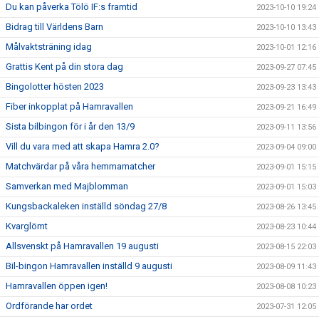
Du kan påverka Tölö IF:s framtid
2023-10-10 19:24
Bidrag till Världens Barn
2023-10-10 13:43
Målvaktsträning idag
2023-10-01 12:16
Grattis Kent på din stora dag
2023-09-27 07:45
Bingolotter hösten 2023
2023-09-23 13:43
Fiber inkopplat på Hamravallen
2023-09-21 16:49
Sista bilbingon för i år den 13/9
2023-09-11 13:56
Vill du vara med att skapa Hamra 2.0?
2023-09-04 09:00
Matchvärdar på våra hemmamatcher
2023-09-01 15:15
Samverkan med Majblomman
2023-09-01 15:03
Kungsbackaleken inställd söndag 27/8
2023-08-26 13:45
Kvarglömt
2023-08-23 10:44
Allsvenskt på Hamravallen 19 augusti
2023-08-15 22:03
Bil-bingon Hamravallen inställd 9 augusti
2023-08-09 11:43
Hamravallen öppen igen!
2023-08-08 10:23
Ordförande har ordet
2023-07-31 12:05