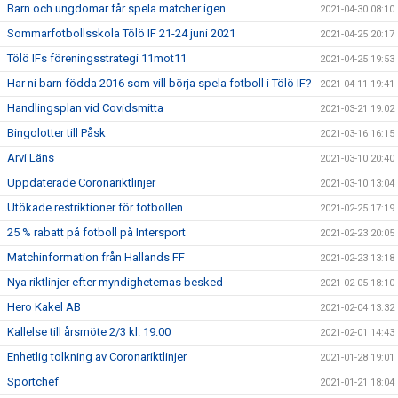
Barn och ungdomar får spela matcher igen
2021-04-30 08:10
Sommarfotbollsskola Tölö IF 21-24 juni 2021
2021-04-25 20:17
Tölö IFs föreningsstrategi 11mot11
2021-04-25 19:53
Har ni barn födda 2016 som vill börja spela fotboll i Tölö IF?
2021-04-11 19:41
Handlingsplan vid Covidsmitta
2021-03-21 19:02
Bingolotter till Påsk
2021-03-16 16:15
Arvi Läns
2021-03-10 20:40
Uppdaterade Coronariktlinjer
2021-03-10 13:04
Utökade restriktioner för fotbollen
2021-02-25 17:19
25 % rabatt på fotboll på Intersport
2021-02-23 20:05
Matchinformation från Hallands FF
2021-02-23 13:18
Nya riktlinjer efter myndigheternas besked
2021-02-05 18:10
Hero Kakel AB
2021-02-04 13:32
Kallelse till årsmöte 2/3 kl. 19.00
2021-02-01 14:43
Enhetlig tolkning av Coronariktlinjer
2021-01-28 19:01
Sportchef
2021-01-21 18:04