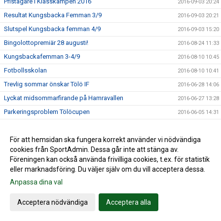
Pristagare i Klasskampen 2016
2016-09-03 20:24
Resultat Kungsbacka Femman 3/9
2016-09-03 20:21
Slutspel Kungsbacka femman 4/9
2016-09-03 15:20
Bingolottopremiär 28 augusti!
2016-08-24 11:33
Kungsbackafemman 3-4/9
2016-08-10 10:45
Fotbollsskolan
2016-08-10 10:41
Trevlig sommar önskar Tölö IF
2016-06-28 14:06
Lyckat midsommarfirande på Hamravallen
2016-06-27 13:28
Parkeringsproblem Tölöcupen
2016-06-05 14:31
Tölö IF i semifinal i bingolottsförsäljning
2016-05-25 10:22
Handla på Sponsorhuset - både du och Tölö IF tjänar på
För att hemsidan ska fungera korrekt använder vi nödvändiga
2016-05-03 07:50
det!
cookies från SportAdmin. Dessa går inte att stänga av.
Föreningen kan också använda frivilliga cookies, t.ex. för statistik
F19 match på Hamravallen nu på måndag 2/5 kl. 19.00
2016-04-29 17:28
eller marknadsföring. Du väljer själv om du vill acceptera dessa.
Tölö IF i kvartsfinal i bingolottsförsäljning
2016-04-26 13:03
Anpassa dina val
Anmälan Tölöcupen
2016-04-22 21:18
Spelstart på Hamravallen
Acceptera nödvändiga
Acceptera alla
2016-04-13 13:12
Flytt av domänpekning
2016-04-05 22:16