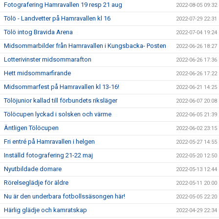
Fotografering Hamravallen 19 resp 21 aug
2022-08-05 09:32
Tölö - Landvetter på Hamravallen kl 16
2022-07-29 22:31
Tölö intog Bravida Arena
2022-07-04 19:24
Midsommarbilder från Hamravallen i Kungsbacka- Posten
2022-06-26 18:27
Lotterivinster midsommarafton
2022-06-26 17:36
Hett midsommarfirande
2022-06-26 17:22
Midsommarfest på Hamravallen kl 13-16!
2022-06-21 14:25
Tölöjunior kallad till förbundets riksläger
2022-06-07 20:08
Tölöcupen lyckad i solsken och värme
2022-06-05 21:39
Äntligen Tölöcupen
2022-06-02 23:15
Fri entré på Hamravallen i helgen
2022-05-27 14:55
Inställd fotografering 21-22 maj
2022-05-20 12:50
Nyutbildade domare
2022-05-13 12:44
Rörelseglädje för äldre
2022-05-11 20:00
Nu är den underbara fotbollssäsongen här!
2022-05-05 22:20
Härlig glädje och kamratskap
2022-04-29 22:34