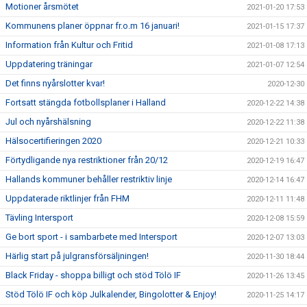
Motioner årsmötet
2021-01-20 17:53
Kommunens planer öppnar fr.o.m 16 januari!
2021-01-15 17:37
Information från Kultur och Fritid
2021-01-08 17:13
Uppdatering träningar
2021-01-07 12:54
Det finns nyårslotter kvar!
2020-12-30
Fortsatt stängda fotbollsplaner i Halland
2020-12-22 14:38
Jul och nyårshälsning
2020-12-22 11:38
Hälsocertifieringen 2020
2020-12-21 10:33
Förtydligande nya restriktioner från 20/12
2020-12-19 16:47
Hallands kommuner behåller restriktiv linje
2020-12-14 16:47
Uppdaterade riktlinjer från FHM
2020-12-11 11:48
Tävling Intersport
2020-12-08 15:59
Ge bort sport - i sambarbete med Intersport
2020-12-07 13:03
Härlig start på julgransförsäljningen!
2020-11-30 18:44
Black Friday - shoppa billigt och stöd Tölö IF
2020-11-26 13:45
Stöd Tölö IF och köp Julkalender, Bingolotter & Enjoy!
2020-11-25 14:17