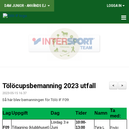
DAM JUNIOR - ANVÄNDS EJ
LOGGA IN
HEM
NYHETER
TRUPPEN
KALENDER
MATCHER
Tölöcupsbemanning 2023 utfall
<
>
BILDGALLERI
2023-05-15 16:37
Så här blev bemanningen för Tölö IF F09:
DOKUMENT
Ta
Lag
Uppgift
Dag
Tider
Namn
KONTAKT
med:
Lördag 3:e
10:00-
F09
Tillagning (klubbhuset)
Juni
13:00
Tyra L
Frukt