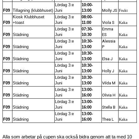
Lördag 3:e
10:00-
F09
Tillagning (klubbhuset)
Juni
13:00
Molly JS
Frukt
Kiosk Klubbhuset
Lördag 3:e
08:00-
F09
+toast
Juni
11:00
Viola S
Kaka
Lördag 3:e
07:30-
Emma
F09
Städning
Juni
10:30
ES
Kaka
Lördag 3:e
10:30-
Alessia
F09
Städning
Juni
13:00
P
Kaka
Lördag 3:e
10:30-
F09
Städning
Juni
13:00
Elsa J
Kaka
Lördag 3:e
10:30-
F09
Städning
Juni
13:00
Holly J
Kaka
Lördag 3:e
10:30-
F09
Städning
Juni
13:00
Vilda M
Kaka
Lördag 3:e
13:00-
F09
Städning
Juni
16:00
Olivia H
Kaka
Lördag 3:e
13:00-
F09
Städning
Juni
16:00
Stella B
Kaka
Lördag 3:e
13:00-
F09
Städning
Juni
16:00
Thea L
Kaka
Alla som arbetar på cupen ska också bidra genom att ta med 10 