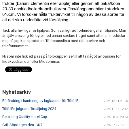
frukter (banan, clementin eller äpple) eller genom att baka/köpa 
20-30 chokladbollar/kanelbullar/muffins/långpannebitar i storleken 
6*6cm. Vi försöker hålla frukten/fikat till någon av dessa sorter för 
att det ska underlätta vid försäljning.
Tack alla frivilliga för hjälpen. Som vanligt vid förhinder gäller följande: Man
är själv ansvarig för byte med annan spelare i laget samt att man meddelar
mig så jag kan uppdatera Tölöspasslista med rätt spelare och
telefonnummer.
Ni som inte fick ett pass på tölöcuppen se till att ta något av passen för
kioskveckan och eller Midsommar.
Nyhetsarkiv
Förändring i hantering av lagkassor för Tölö IF
2024-12-11 21:05
Tölö IFs julgransförsäljning 2024
2024-11-15 12:42
Betalning Quality Hotel Cup
2024-08-30 20:33
Grill Söndagen den 14/7
2024-07-12 17:01