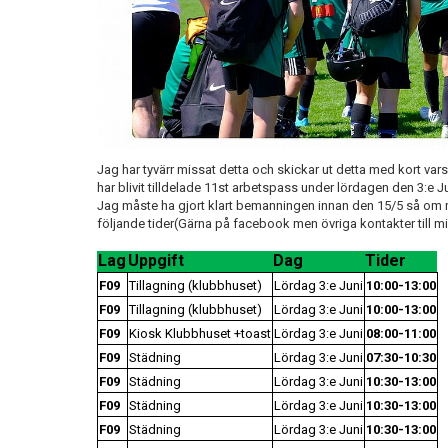
Jag har tyvärr missat detta och skickar ut detta med kort var
har blivit tilldelade 11st arbetspass under lördagen den 3:e Ju
Jag måste ha gjort klart bemanningen innan den 15/5 så om ni 
följande tider(Gärna på facebook men övriga kontakter till mig
Lag
Uppgift
Dag
Tider
F09
Tillagning (klubbhuset)
Lördag 3:e Juni
10:00-13:00
F09
Tillagning (klubbhuset)
Lördag 3:e Juni
10:00-13:00
F09
Kiosk Klubbhuset +toast
Lördag 3:e Juni
08:00-11:00
F09
Städning
Lördag 3:e Juni
07:30-10:30
F09
Städning
Lördag 3:e Juni
10:30-13:00
F09
Städning
Lördag 3:e Juni
10:30-13:00
F09
Städning
Lördag 3:e Juni
10:30-13:00