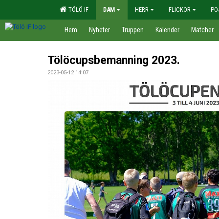
TÖLÖ IF
DAM
HERR
FLICKOR
PO
Hem
Nyheter
Truppen
Kalender
Matcher
Tölöcupsbemanning 2023.
2023-05-12 14:07