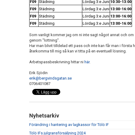
F09
Städning
Lördag 3:e Juni
10:30-13:00
F09
Städning
Lördag 3:e Juni
13:00-16:00
F09
Städning
Lördag 3:e Juni
13:00-16:00
F09
Städning
Lördag 3:e Juni
13:00-16:00
Som vanligt kommer jag om ni inte sagt något annat och om 
genom "lottning".
Har man blivit tilldelad ett pass och inte kan får man i första 
återkomma till mig så kan vi titta på en eventuell lösning.
Arbetspassbeskrivning hittar ni
här
.
Erik Sjödin
erik@bergvindsgatan.se
0706401087
Nyhetsarkiv
Förändring i hantering av lagkassor för Tölö IF
Tölö IFs julgransförsäljning 2024