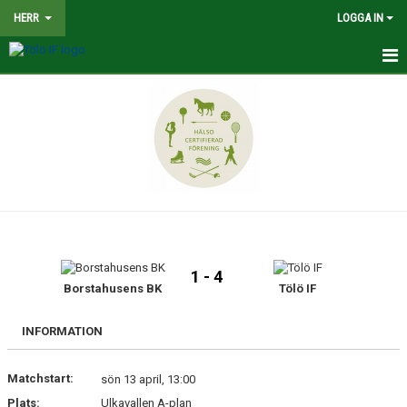
HERR
LOGGA IN
HEM
NYHETER
TRUPPEN
KALENDER
MATCHER
1 - 4
BILDGALLERI
Borstahusens BK
Tölö IF
DOKUMENT
INFORMATION
KONTAKT
Matchstart:
sön 13 april, 13:00
Plats:
Ulkavallen A-plan