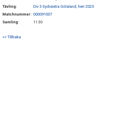
Tävling:
Div 3 Sydvästra Götaland, herr 2025
Matchnummer:
000091007
Samling:
11:30
<< Tillbaka