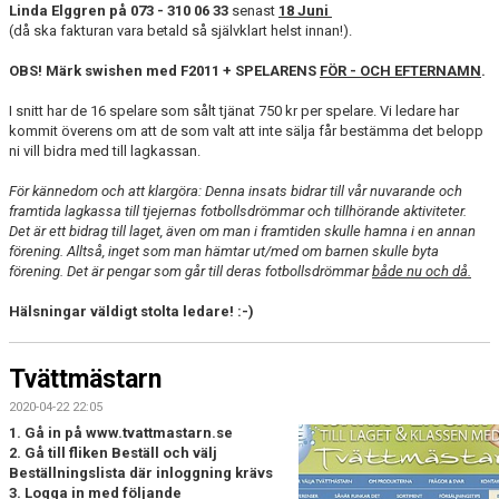
Linda Elggren på 073 - 310 06 33
senast
18 Juni
(då ska fakturan vara betald så självklart helst innan!).
OBS! Märk swishen med F2011 + SPELARENS
FÖR - OCH EFTERNAMN
.
I snitt har de 16 spelare som sålt tjänat 750 kr per spelare. Vi ledare har
kommit överens om att de som valt att inte sälja får bestämma det belopp
ni vill bidra med till lagkassan.
För kännedom och att klargöra: Denna insats bidrar till vår nuvarande och
framtida lagkassa till tjejernas fotbollsdrömmar och tillhörande aktiviteter.
Det är ett bidrag till laget, även om man i framtiden skulle hamna i en annan
förening. Alltså, inget som man hämtar ut/med om barnen skulle byta
förening. Det är pengar som går till deras fotbollsdrömmar
både nu och då.
Hälsningar väldigt stolta ledare! :-)
Tvättmästarn
2020-04-22 22:05
1. Gå in på www.tvattmastarn.se
2. Gå till fliken Beställ och välj
Beställningslista där inloggning krävs
3. Logga in med följande