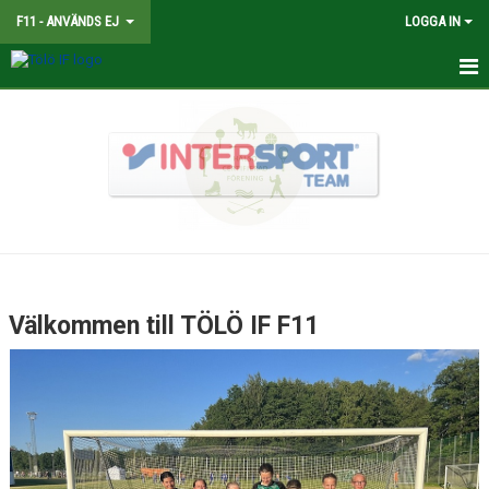
F11 - ANVÄNDS EJ
LOGGA IN
HEM
NYHETER
TRUPPEN
KALENDER
MATCHER
Välkommen till TÖLÖ IF F11
BILDGALLERI
DOKUMENT
KONTAKT