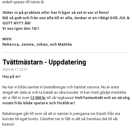
enkelt sparas till nästa år...
Stöter ni på problem eller har frågor så vet ni var vi finns!
Må så gott och från oss alla till er alla, önskar vi en riktigt GOD JUL &
GOTT NYTT ÅR!
Vi ses igen den 10/1.
MVH
Rebecca, Jennie, Johan, och Matilda.
Tvättmästarn - Uppdatering
2020-05-17 23:27
Hej på er!
Nu har vi både samlat in beställningar och hämtat varorna. Nu är sista
steget att dela ut och ta betalt av våra kunder. Vi kan med glädje meddela
att vi fått in över
12 000 kr
till vår lagkassa!
Helt fantastiskt och en otrolig
insats från både spelare och föräldrar!
Betalningen går till som så att ni samlar in pengarna via Swish från era
kunder till eget konto. Därefter när ni fått in allt så Swishas det till vår
kassör: