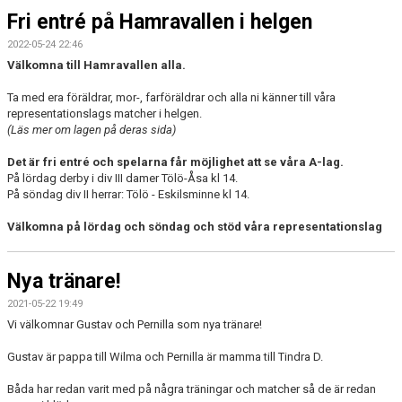
Fri entré på Hamravallen i helgen
2022-05-24 22:46
Välkomna till Hamravallen alla.
Ta med era föräldrar, mor-, farföräldrar och alla ni känner till våra
representationslags matcher i helgen.
(Läs mer om lagen på deras sida)
Det är fri entré och spelarna får möjlighet att se våra A-lag.
På lördag derby i div III damer Tölö-Åsa kl 14.
På söndag div II herrar: Tölö - Eskilsminne kl 14.
Välkomna på lördag och söndag och stöd våra representationslag
Nya tränare!
2021-05-22 19:49
Vi välkomnar Gustav och Pernilla som nya tränare!
Gustav är pappa till Wilma och Pernilla är mamma till Tindra D.
Båda har redan varit med på några träningar och matcher så de är redan