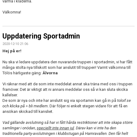
varma i kläderna.
Välkomna!
Uppdatering Sportadmin
2020-12-10 21:06
Hej på er!
Nu ska vi ledare uppdatera den nuvarande truppen i sportadmin, vi har fått
många stolta nya tillskott som har anslutit till truppen! Varmt välkomna till
Tölös härligaste gäng:
Älvorna
Vi räknar med att de som inte meddelat annat ska träna med oss i truppen
framöver. Det är viktigt att ni annars meddelar oss så vi kan sluta skicka
kallelser.
De som är nya och inte har anslutit sig via sportamin kan gå in på
toloif.se
och klicka på > bli medlem
. Där följer ni enkelt stegen vidare för att få en
ansökan skickad till kansliet.
Vad gällande avslutning så har vi fått hårda restriktioner att inte skapa större
samlingar i onödan,
speciellt inte innan jul
. Därav kan vi inte ha den
traditionella party-avslutningen i klubbstugan på Hamravallen. Den får helt