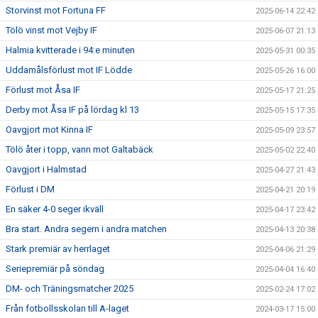
Storvinst mot Fortuna FF
2025-06-14 22:42
Tölö vinst mot Vejby IF
2025-06-07 21:13
Halmia kvitterade i 94:e minuten
2025-05-31 00:35
Uddamålsförlust mot IF Lödde
2025-05-26 16:00
Förlust mot Åsa IF
2025-05-17 21:25
Derby mot Åsa IF på lördag kl 13
2025-05-15 17:35
Oavgjort mot Kinna IF
2025-05-09 23:57
Tölö åter i topp, vann mot Galtabäck
2025-05-02 22:40
Oavgjort i Halmstad
2025-04-27 21:43
Förlust i DM
2025-04-21 20:19
En säker 4-0 seger ikväll
2025-04-17 23:42
Bra start. Andra segern i andra matchen
2025-04-13 20:38
Stark premiär av herrlaget
2025-04-06 21:29
Seriepremiär på söndag
2025-04-04 16:40
DM- och Träningsmatcher 2025
2025-02-24 17:02
Från fotbollsskolan till A-laget
2024-03-17 15:00