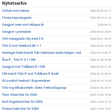
Nyhetsarkiv
Förlust mot Halmia
2026-05-06 22:17
Första trepoängaren
2026-04-19 21:18
Oavgjort även mot Hittarps IK
2026-04-13
Oavgjort i premiären
2026-04-02 23:09
Tölö besegrade City med 2-0
2026-04-01 23:29
Tölö If mot Västkurd BK 1-1
2026-03-22 14:58
Herrlaget hade besök från Halmstad andra helgen i rad.
2026-03-15 06:37
Åsa IF - Tölö IF 0-1 i DM
2026-02-28 09:08
Oavgjort mot Tvååkers IF i DM
2026-02-24 21:46
DM match Tölö IF mot Tvååkers IF ikväll
2026-02-24 09:54
Ett positivt besked i årspremiären
2026-02-14 15:49
Tölö tog tillbaka titeln i årets Trettondagscup
2026-01-06 20:57
Theo Olsen klar för 2026
2025-12-04 13:24
Emil Degerlund klar för 2026
2025-12-04 13:15
Pontus Delin klar för 2026
2025-12-04 13:07