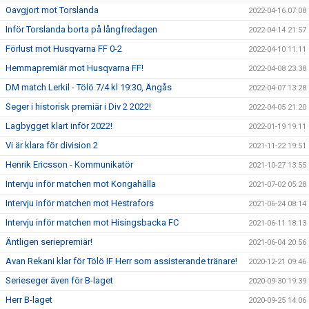
Oavgjort mot Torslanda
2022-04-16 07:08
Inför Torslanda borta på långfredagen
2022-04-14 21:57
Förlust mot Husqvarna FF 0-2
2022-04-10 11:11
Hemmapremiär mot Husqvarna FF!
2022-04-08 23:38
DM match Lerkil - Tölö 7/4 kl 19:30, Ängås
2022-04-07 13:28
Seger i historisk premiär i Div 2 2022!
2022-04-05 21:20
Lagbygget klart inför 2022!
2022-01-19 19:11
Vi är klara för division 2
2021-11-22 19:51
Henrik Ericsson - Kommunikatör
2021-10-27 13:55
Intervju inför matchen mot Kongahälla
2021-07-02 05:28
Intervju inför matchen mot Hestrafors
2021-06-24 08:14
Intervju inför matchen mot Hisingsbacka FC
2021-06-11 18:13
Äntligen seriepremiär!
2021-06-04 20:56
Avan Rekani klar för Tölö IF Herr som assisterande tränare!
2020-12-21 09:46
Serieseger även för B-laget
2020-09-30 19:39
Herr B-laget
2020-09-25 14:06