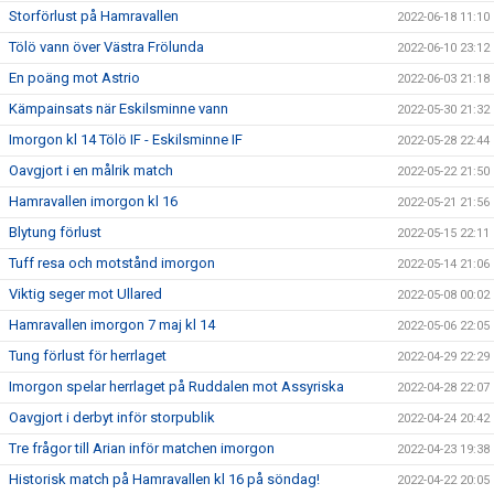
Storförlust på Hamravallen
2022-06-18 11:10
Tölö vann över Västra Frölunda
2022-06-10 23:12
En poäng mot Astrio
2022-06-03 21:18
Kämpainsats när Eskilsminne vann
2022-05-30 21:32
Imorgon kl 14 Tölö IF - Eskilsminne IF
2022-05-28 22:44
Oavgjort i en målrik match
2022-05-22 21:50
Hamravallen imorgon kl 16
2022-05-21 21:56
Blytung förlust
2022-05-15 22:11
Tuff resa och motstånd imorgon
2022-05-14 21:06
Viktig seger mot Ullared
2022-05-08 00:02
Hamravallen imorgon 7 maj kl 14
2022-05-06 22:05
Tung förlust för herrlaget
2022-04-29 22:29
Imorgon spelar herrlaget på Ruddalen mot Assyriska
2022-04-28 22:07
Oavgjort i derbyt inför storpublik
2022-04-24 20:42
Tre frågor till Arian inför matchen imorgon
2022-04-23 19:38
Historisk match på Hamravallen kl 16 på söndag!
2022-04-22 20:05