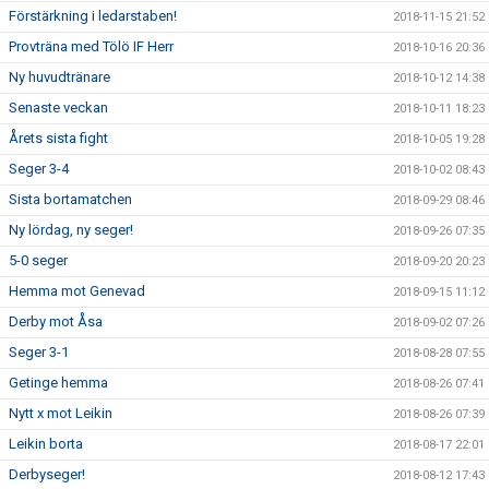
Förstärkning i ledarstaben!
2018-11-15 21:52
Provträna med Tölö IF Herr
2018-10-16 20:36
Ny huvudtränare
2018-10-12 14:38
Senaste veckan
2018-10-11 18:23
Årets sista fight
2018-10-05 19:28
Seger 3-4
2018-10-02 08:43
Sista bortamatchen
2018-09-29 08:46
Ny lördag, ny seger!
2018-09-26 07:35
5-0 seger
2018-09-20 20:23
Hemma mot Genevad
2018-09-15 11:12
Derby mot Åsa
2018-09-02 07:26
Seger 3-1
2018-08-28 07:55
Getinge hemma
2018-08-26 07:41
Nytt x mot Leikin
2018-08-26 07:39
Leikin borta
2018-08-17 22:01
Derbyseger!
2018-08-12 17:43