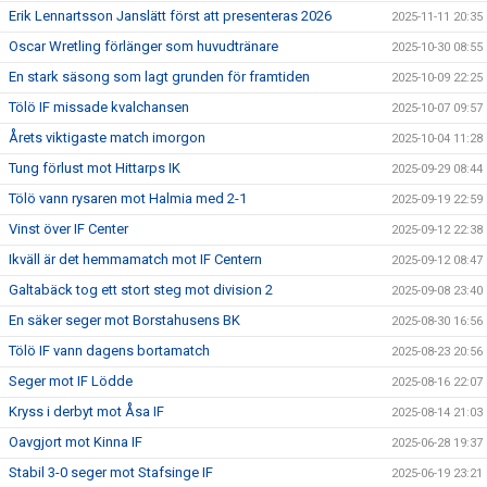
Erik Lennartsson Janslätt först att presenteras 2026
2025-11-11 20:35
Oscar Wretling förlänger som huvudtränare
2025-10-30 08:55
En stark säsong som lagt grunden för framtiden
2025-10-09 22:25
Tölö IF missade kvalchansen
2025-10-07 09:57
Årets viktigaste match imorgon
2025-10-04 11:28
Tung förlust mot Hittarps IK
2025-09-29 08:44
Tölö vann rysaren mot Halmia med 2-1
2025-09-19 22:59
Vinst över IF Center
2025-09-12 22:38
Ikväll är det hemmamatch mot IF Centern
2025-09-12 08:47
Galtabäck tog ett stort steg mot division 2
2025-09-08 23:40
En säker seger mot Borstahusens BK
2025-08-30 16:56
Tölö IF vann dagens bortamatch
2025-08-23 20:56
Seger mot IF Lödde
2025-08-16 22:07
Kryss i derbyt mot Åsa IF
2025-08-14 21:03
Oavgjort mot Kinna IF
2025-06-28 19:37
Stabil 3-0 seger mot Stafsinge IF
2025-06-19 23:21