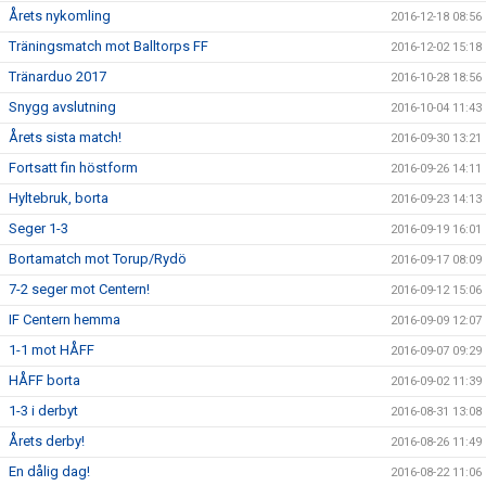
Årets nykomling
2016-12-18 08:56
Träningsmatch mot Balltorps FF
2016-12-02 15:18
Tränarduo 2017
2016-10-28 18:56
Snygg avslutning
2016-10-04 11:43
Årets sista match!
2016-09-30 13:21
Fortsatt fin höstform
2016-09-26 14:11
Hyltebruk, borta
2016-09-23 14:13
Seger 1-3
2016-09-19 16:01
Bortamatch mot Torup/Rydö
2016-09-17 08:09
7-2 seger mot Centern!
2016-09-12 15:06
IF Centern hemma
2016-09-09 12:07
1-1 mot HÅFF
2016-09-07 09:29
HÅFF borta
2016-09-02 11:39
1-3 i derbyt
2016-08-31 13:08
Årets derby!
2016-08-26 11:49
En dålig dag!
2016-08-22 11:06