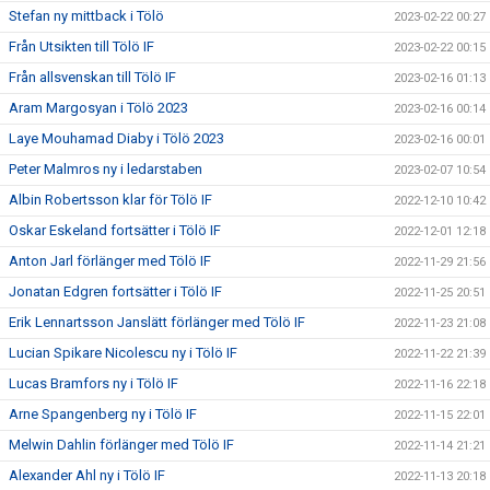
Stefan ny mittback i Tölö
2023-02-22 00:27
Från Utsikten till Tölö IF
2023-02-22 00:15
Från allsvenskan till Tölö IF
2023-02-16 01:13
Aram Margosyan i Tölö 2023
2023-02-16 00:14
Laye Mouhamad Diaby i Tölö 2023
2023-02-16 00:01
Peter Malmros ny i ledarstaben
2023-02-07 10:54
Albin Robertsson klar för Tölö IF
2022-12-10 10:42
Oskar Eskeland fortsätter i Tölö IF
2022-12-01 12:18
Anton Jarl förlänger med Tölö IF
2022-11-29 21:56
Jonatan Edgren fortsätter i Tölö IF
2022-11-25 20:51
Erik Lennartsson Janslätt förlänger med Tölö IF
2022-11-23 21:08
Lucian Spikare Nicolescu ny i Tölö IF
2022-11-22 21:39
Lucas Bramfors ny i Tölö IF
2022-11-16 22:18
Arne Spangenberg ny i Tölö IF
2022-11-15 22:01
Melwin Dahlin förlänger med Tölö IF
2022-11-14 21:21
Alexander Ahl ny i Tölö IF
2022-11-13 20:18