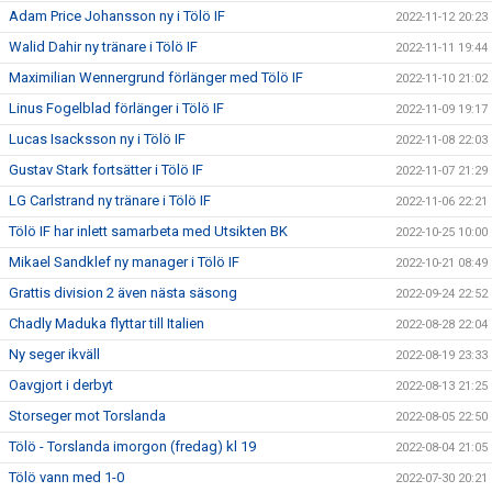
Adam Price Johansson ny i Tölö IF
2022-11-12 20:23
Walid Dahir ny tränare i Tölö IF
2022-11-11 19:44
Maximilian Wennergrund förlänger med Tölö IF
2022-11-10 21:02
Linus Fogelblad förlänger i Tölö IF
2022-11-09 19:17
Lucas Isacksson ny i Tölö IF
2022-11-08 22:03
Gustav Stark fortsätter i Tölö IF
2022-11-07 21:29
LG Carlstrand ny tränare i Tölö IF
2022-11-06 22:21
Tölö IF har inlett samarbeta med Utsikten BK
2022-10-25 10:00
Mikael Sandklef ny manager i Tölö IF
2022-10-21 08:49
Grattis division 2 även nästa säsong
2022-09-24 22:52
Chadly Maduka flyttar till Italien
2022-08-28 22:04
Ny seger ikväll
2022-08-19 23:33
Oavgjort i derbyt
2022-08-13 21:25
Storseger mot Torslanda
2022-08-05 22:50
Tölö - Torslanda imorgon (fredag) kl 19
2022-08-04 21:05
Tölö vann med 1-0
2022-07-30 20:21