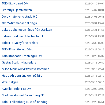
Tölö lätt vidare i DM
2023-04-10 19:04
Storstryk i jämn match
2023-04-07 18:31
Derbymatchen slutade 0-0
2023-04-01 20:43
Om 24 timmar är det dags
2023-03-31 15:42
Lukas Johansson lånas från Utsikten
2023-03-31 14:56
Fabian Björklund klar för Tölö IF
2023-03-31 13:59
Tölö IF:s två nyförvärv klara
2023-03-30 16:03
Tölö IF har åter ett C-lag
2023-03-27 08:15
Tölö krossade Trönninge i DM
2023-03-20 15:37
Gustav Stark ny lagledare
2023-03-16 20:50
Miloš Marinkovi&#263; välkommen
2023-03-15 22:44
Hugo Ahlberg äntligen på bild
2023-03-15 22:12
WO i helgen
2023-03-13 08:15
Kvibille - Tölö 1-6 i DM
2023-03-05 22:02
Stark insats mot Falkenberg FF
2023-02-27 17:22
Tölö - Falkenberg i DM på söndag
2023-02-23 15:51