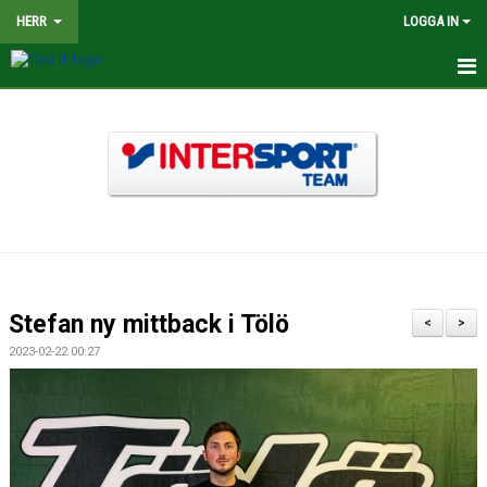
HERR
LOGGA IN
HEM
NYHETER
TRUPPEN
KALENDER
MATCHER
Stefan ny mittback i Tölö
<
>
BILDGALLERI
2023-02-22 00:27
DOKUMENT
KONTAKT