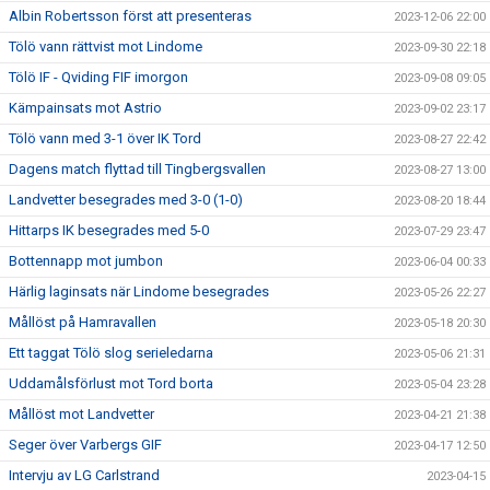
Albin Robertsson först att presenteras
2023-12-06 22:00
Tölö vann rättvist mot Lindome
2023-09-30 22:18
Tölö IF - Qviding FIF imorgon
2023-09-08 09:05
Kämpainsats mot Astrio
2023-09-02 23:17
Tölö vann med 3-1 över IK Tord
2023-08-27 22:42
Dagens match flyttad till Tingbergsvallen
2023-08-27 13:00
Landvetter besegrades med 3-0 (1-0)
2023-08-20 18:44
Hittarps IK besegrades med 5-0
2023-07-29 23:47
Bottennapp mot jumbon
2023-06-04 00:33
Härlig laginsats när Lindome besegrades
2023-05-26 22:27
Mållöst på Hamravallen
2023-05-18 20:30
Ett taggat Tölö slog serieledarna
2023-05-06 21:31
Uddamålsförlust mot Tord borta
2023-05-04 23:28
Mållöst mot Landvetter
2023-04-21 21:38
Seger över Varbergs GIF
2023-04-17 12:50
Intervju av LG Carlstrand
2023-04-15