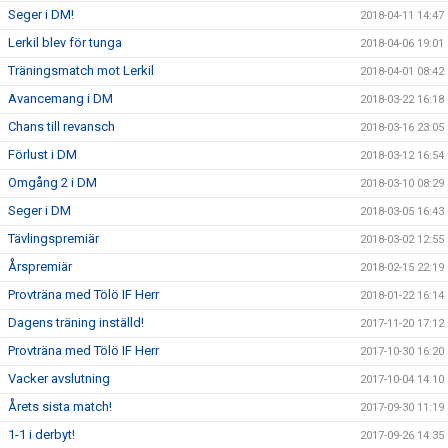
Seger i DM!
2018-04-11 14:47
Lerkil blev för tunga
2018-04-06 19:01
Träningsmatch mot Lerkil
2018-04-01 08:42
Avancemang i DM
2018-03-22 16:18
Chans till revansch
2018-03-16 23:05
Förlust i DM
2018-03-12 16:54
Omgång 2 i DM
2018-03-10 08:29
Seger i DM
2018-03-05 16:43
Tävlingspremiär
2018-03-02 12:55
Årspremiär
2018-02-15 22:19
Provträna med Tölö IF Herr
2018-01-22 16:14
Dagens träning inställd!
2017-11-20 17:12
Provträna med Tölö IF Herr
2017-10-30 16:20
Vacker avslutning
2017-10-04 14:10
Årets sista match!
2017-09-30 11:19
1-1 i derbyt!
2017-09-26 14:35