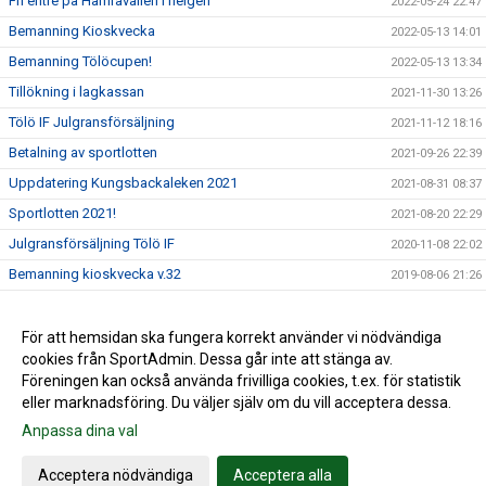
Fri entré på Hamravallen i helgen
2022-05-24 22:47
Bemanning Kioskvecka
2022-05-13 14:01
Bemanning Tölöcupen!
2022-05-13 13:34
Tillökning i lagkassan
2021-11-30 13:26
Tölö IF Julgransförsäljning
2021-11-12 18:16
Betalning av sportlotten
2021-09-26 22:39
Uppdatering Kungsbackaleken 2021
2021-08-31 08:37
Sportlotten 2021!
2021-08-20 22:29
Julgransförsäljning Tölö IF
2020-11-08 22:02
Bemanning kioskvecka v.32
2019-08-06 21:26
Tölöcupsplanering!
2019-02-03 20:42
Ingen träning idag 29/11
För att hemsidan ska fungera korrekt använder vi nödvändiga
2018-11-29 11:40
cookies från SportAdmin. Dessa går inte att stänga av.
Vädjan från Tölö IF!
2018-06-18 19:52
Föreningen kan också använda frivilliga cookies, t.ex. för statistik
eller marknadsföring. Du väljer själv om du vill acceptera dessa.
Anpassa dina val
Cookie-inställningar
Gå till Webbversion
Acceptera nödvändiga
Acceptera alla