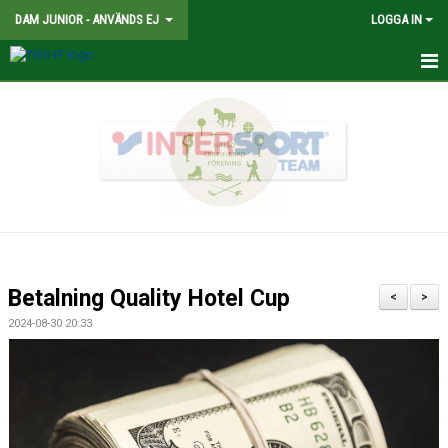
DAM JUNIOR - ANVÄNDS EJ
LOGGA IN
HEM
NYHETER
TRUPPEN
KALENDER
MATCHER
Betalning Quality Hotel Cup
<
>
BILDGALLERI
2024-08-30 20:33
DOKUMENT
KONTAKT