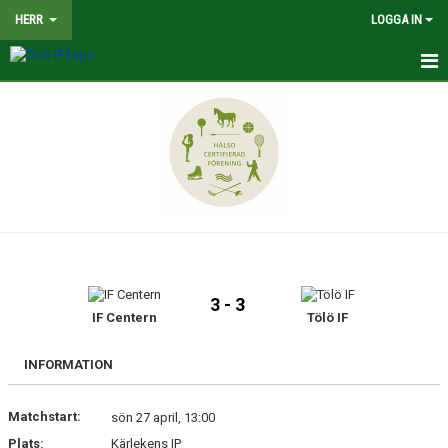
HERR
LOGGA IN
HEM
NYHETER
TRUPPEN
KALENDER
MATCHER
3 - 3
BILDGALLERI
IF Centern
Tölö IF
DOKUMENT
INFORMATION
KONTAKT
Matchstart:
sön 27 april, 13:00
Plats:
Kärlekens IP