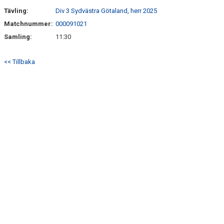
Tävling:
Div 3 Sydvästra Götaland, herr 2025
Matchnummer:
000091021
Samling:
11:30
<< Tillbaka