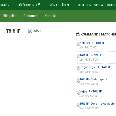
JKAR
TÖLÖCUPEN
GRÖNA TRÅDEN
UTBILDNING SPELARE OCH L
Bildgalleri
Dokument
Kontakt
Tölö IF
KOMMANDE MATCHE
Hittarps IK -
Tölö IF
Lör 8/8 13:00
Tölö IF
- Kinna IF
Lör 15/8 13:00
Högaborgs BK -
Tölö IF
Sön 23/8 13:00
Tölö IF
- Stafsinge IF
Lör 29/8 13:00
Vejby IF -
Tölö IF
Sön 6/9 15:00
Tölö IF
- Derome-Åskloster
Sön 13/9 13:00