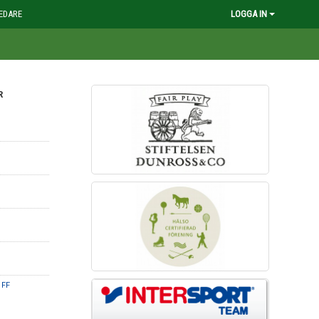
EDARE
LOGGA IN
R
 FF