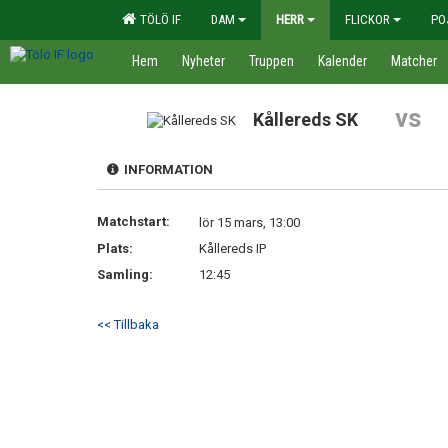
TÖLÖ IF
DAM
HERR
FLICKOR
PO
Hem
Nyheter
Truppen
Kalender
Matcher
vs
Kållereds SK
INFORMATION
Matchstart:
lör 15 mars, 13:00
Plats:
Kållereds IP
Samling:
12:45
<< Tillbaka