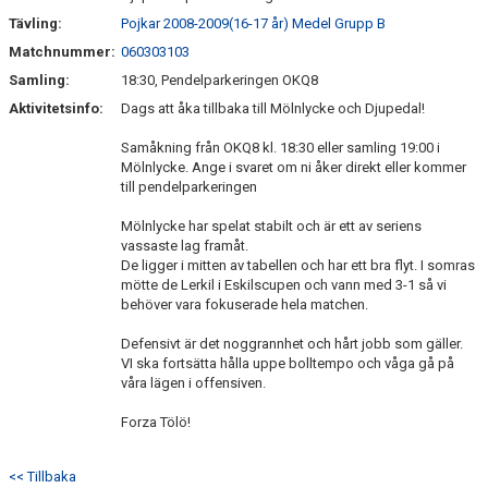
Tävling:
Pojkar 2008-2009(16-17 år) Medel Grupp B
Matchnummer:
060303103
Samling:
18:30, Pendelparkeringen OKQ8
Aktivitetsinfo:
Dags att åka tillbaka till Mölnlycke och Djupedal!
Samåkning från OKQ8 kl. 18:30 eller samling 19:00 i
Mölnlycke. Ange i svaret om ni åker direkt eller kommer
till pendelparkeringen
Mölnlycke har spelat stabilt och är ett av seriens
vassaste lag framåt.
De ligger i mitten av tabellen och har ett bra flyt. I somras
mötte de Lerkil i Eskilscupen och vann med 3-1 så vi
behöver vara fokuserade hela matchen.
Defensivt är det noggrannhet och hårt jobb som gäller.
VI ska fortsätta hålla uppe bolltempo och våga gå på
våra lägen i offensiven.
Forza Tölö!
<< Tillbaka