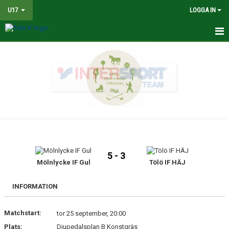
U17
LOGGA IN
HEM
NYHETER
TRUPPEN
KALENDER
MATCHER
5 - 3
KONTAKT
Mölnlycke IF Gul
Tölö IF HÄJ
BILDGALLERI
INFORMATION
DOKUMENT
Matchstart:
tor 25 september, 20:00
Plats:
Djupedalsplan B Konstgräs