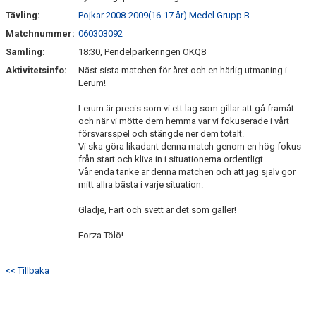
Tävling:
Pojkar 2008-2009(16-17 år) Medel Grupp B
Matchnummer:
060303092
Samling:
18:30, Pendelparkeringen OKQ8
Aktivitetsinfo:
Näst sista matchen för året och en härlig utmaning i
Lerum!
Lerum är precis som vi ett lag som gillar att gå framåt
och när vi mötte dem hemma var vi fokuserade i vårt
försvarsspel och stängde ner dem totalt.
Vi ska göra likadant denna match genom en hög fokus
från start och kliva in i situationerna ordentligt.
Vår enda tanke är denna matchen och att jag själv gör
mitt allra bästa i varje situation.
Glädje, Fart och svett är det som gäller!
Forza Tölö!
<< Tillbaka