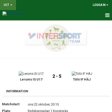
U17
LOGGA IN
HEM
NYHETER
TRUPPEN
KALENDER
MATCHER
2 - 5
KONTAKT
Lerums IS U17
Tölö IF HÄJ
BILDGALLERI
INFORMATION
DOKUMENT
Matchstart:
ons 22 oktober, 20:15
Plats:
Rydsbergsplan 1 Konstgräs