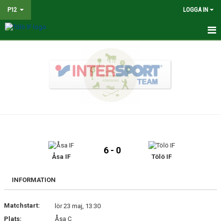
P12
LOGGA IN
HEM
NYHETER
TRUPPEN
KALENDER
MATCHER
6 - 0
BILDGALLERI
Åsa IF
Tölö IF
DOKUMENT
INFORMATION
KONTAKT
Matchstart:
lör 23 maj, 13:30
Plats:
Åsa C