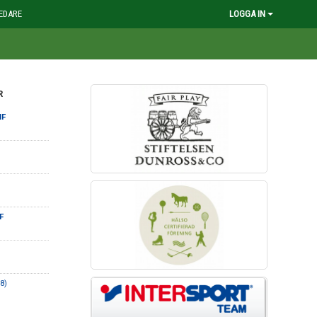
EDARE
LOGGA IN
R
IF
F
8)