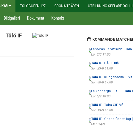
JKAR
TÖLÖCUPEN
GRÖNA TRÅDEN
UTBILDNING SPELARE OCH L
Bildgalleri
Dokument
Kontakt
Tölö IF
KOMMANDE MATCHE
Laholms FK vit/svart -
Tölö 
Lör 8/8 11:00
Tölö IF
- HÅ FF Blå
Sön 23/8 11:00
Tölö IF
- Kungsbacka IF Vit
Sön 30/8 17:00
Falkenbergs FF Gul -
Tölö I
Lör 5/9 10:00
Tölö IF
- Tofta GIF Blå
Sön 13/9 16:00
Tölö IF
- Ospecificerat lag (
Mån 14/9