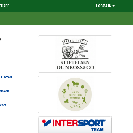
EDARE
LOGGA IN
R
 IF Svart
tabäck
vart