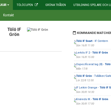
JKAR
TÖLÖCUPEN
GRÖNA TRÅDEN
UTBILDNING SPELARE OCH L
Kontakt
Tölö IF
KOMMANDE MATCHE
Grön
Tölö IF Svart
- IF Centern
Sön 16/8 11:00
Lerkils IF 2 -
Tölö IF Grön
Sön 16/8 15:00
Ospecificerat lag (8) -
Tölö
Mån 17/8
Tölö IF Grön
- Tvååker/Gal
Lör 22/8 12:00
IF Leikin Orange -
Tölö IF S
Sön 30/8 14:30
Knäreds IK -
Tölö IF Grön
Sön 30/8 17:00