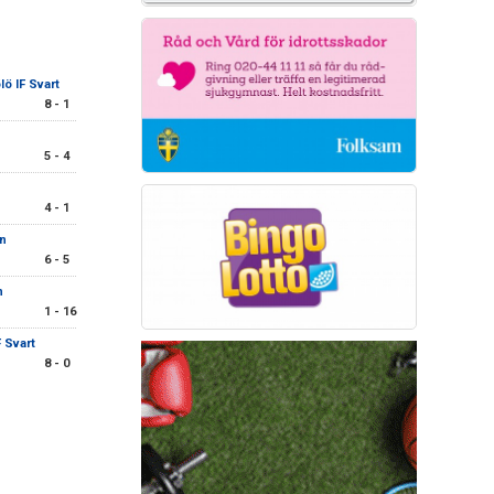
lö IF Svart
8 - 1
5 - 4
4 - 1
ön
6 - 5
n
1 - 16
F Svart
8 - 0