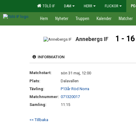
TÖLÖ IF
DAM
HERR
FLICKOR
PO
Hem
Nyheter
Truppen
Kalender
Matcher
1 - 16
Annebergs IF
INFORMATION
Matchstart:
sön 31 maj, 12:00
Plats:
Dalavallen
Tävling:
P13år Röd Norra
Matchnummer:
071320017
Samling:
11:15
<< Tillbaka