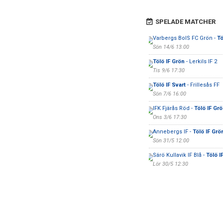
SPELADE MATCHER
Varbergs BoIS FC Grön -
Tö
Sön 14/6 13:00
Tölö IF Grön
- Lerkils IF 2
Tis 9/6 17:30
Tölö IF Svart
- Frillesås FF
Sön 7/6 16:00
IFK Fjärås Röd -
Tölö IF Gr
Ons 3/6 17:30
Annebergs IF -
Tölö IF Grö
Sön 31/5 12:00
Särö Kullavik IF Blå -
Tölö I
Lör 30/5 12:30