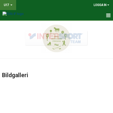
U17
LOGGA IN
HEM
NYHETER
TRUPPEN
KALENDER
MATCHER
Bildgalleri
KONTAKT
BILDGALLERI
DOKUMENT